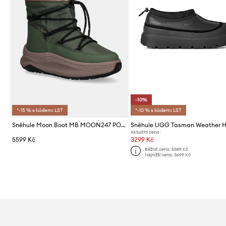
-10%
*-15 % s kódem: LST
*-10 % s kódem: LST
Sněhule Moon Boot MB MOON247 POLAR WP
Sněhule UGG Tasman Weather H
Aktuální cena:
5599 Kč
3299 Kč
Běžná cena:
5389 Kč
Nejnižší cena:
3699 Kč