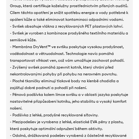
Group, která certifikuje koželužny prostřednictvím přísných auditů.
Cílem těchto opatření je snížit spotřebu energie a vody potřebné k
opálení kůže a také eliminovat kontaminaci odpadními vodami.
- Svršek obsahuje vlákna z recyklovaných PET plastových lahví.
- Svršek je vyroben z kombinace prodyšného textilního materiálu a
semišové kůže.
- Membrána DryVent™ ve svršku poskytuje vysokou prodyšnost,
voděodolnost a větruodolnost. Technologie navíc pomáhá
transportovat vlhkost ven, což vám umožňuje zachovat pohodlí.
- Zvýšený svršek pomáhá zpevnit kotník, který chrání před
nekontrolovanými pohyby při pohybu na nerovném povrchu.
- Ploché tkaničky eliminují tlakové body na klenbě chodidla a
zajišťují dobré padnutí a pohodlí při nošení.
- Pěnová podšívka kolem límce svršku a v oblasti jazyka poskytuje
nastavitelné přizpůsobení kotníku, jeho stabilitu a vysoký komfort
nošení.
- Podšívka z lehké, prodyšné recyklované síťoviny.
- Mezipodešev je vyrobena z lehké, elastické EVA pěny z plastu,
která poskytuje optimální odpružení během aktivity.
- Odolná, drážkovaná podešev vyrobená z částečně recyklované