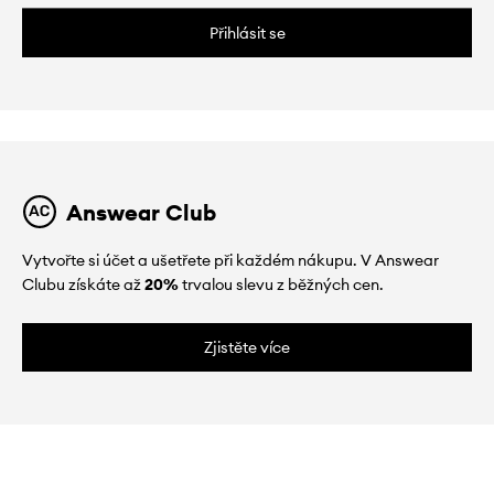
Přihlásit se
Answear Club
Vytvořte si účet a ušetřete při každém nákupu. V Answear
Clubu získáte až
20%
trvalou slevu z běžných cen.
Zjistěte více