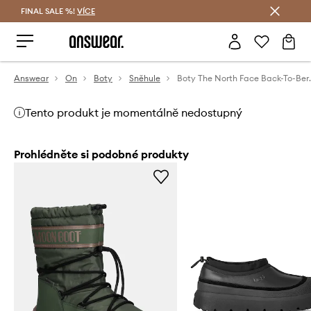
FINAL SALE %!
VÍCE
Ušetřete s Answear Club
Answear
On
Boty
Sněhule
Boty The North F
Tento produkt je momentálně nedostupný
Prohlédněte si podobné produkty