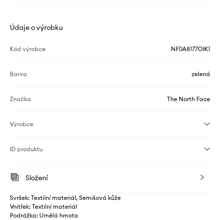
Údaje o výrobku
Kód výrobce
NF0A8177OIK1
Barva
zelená
Značka
The North Face
Výrobce
ID produktu
Složení
Svršek: Textilní materiál, Semišová kůže
Vnitřek: Textilní materiál
Podrážka: Umělá hmota