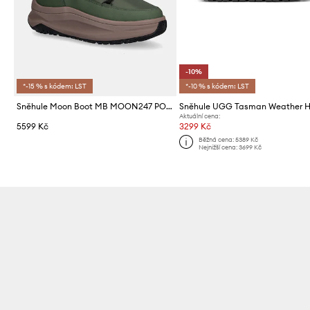
-10%
*-15 % s kódem: LST
*-10 % s kódem: LST
Sněhule Moon Boot MB MOON247 POLAR WP
Sněhule UGG Tasman Weather H
Aktuální cena:
5599 Kč
3299 Kč
Běžná cena:
5389 Kč
Nejnižší cena:
3699 Kč