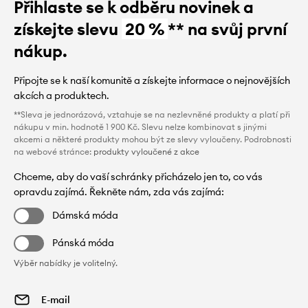
Přihlaste se k odběru novinek a
získejte slevu
20 %
** na svůj první
nákup.
Připojte se k naší komunitě a získejte informace o nejnovějších
akcích a produktech.
**Sleva je jednorázová, vztahuje se na nezlevněné produkty a platí při
nákupu v min. hodnotě 1 900 Kč. Slevu nelze kombinovat s jinými
akcemi a některé produkty mohou být ze slevy vyloučeny. Podrobnosti
na webové stránce:
produkty vyloučené z akce
Chceme, aby do vaší schránky přicházelo jen to, co vás
opravdu zajímá. Řekněte nám, zda vás zajímá:
Dámská móda
Pánská móda
Výběr nabídky je volitelný.