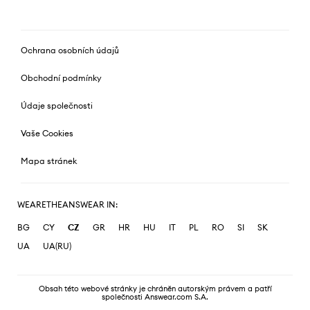
Ochrana osobních údajů
Obchodní podmínky
Údaje společnosti
Vaše Cookies
Mapa stránek
WEARETHEANSWEAR IN:
BG
CY
CZ
GR
HR
HU
IT
PL
RO
SI
SK
UA
UA(RU)
Obsah této webové stránky je chráněn autorským právem a patří
společnosti Answear.com S.A.