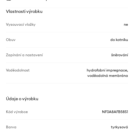
Vlastnosti výrobku
Vysouvací vložky
ne
Obuv
do kotníku
Zapínání a nastavení
šněrování
Voděodolnost
hydrofobní impregnace,
voděodolná membrána
Údaje o výrobku
Kód výrobce
NF0A8AFB58S1
Barva
tyrkysová