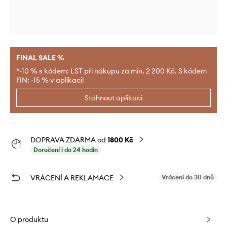
FINAL SALE %
*-10 % s kódem: LST při nákupu za min. 2 200 Kč. S kódem
FIN: -15 % v aplikaci!
Stáhnout aplikaci
DOPRAVA ZDARMA od
1800 Kč
Doručení i do 24 hodin
VRÁCENÍ A REKLAMACE
Vrácení do 30 dnů
O produktu