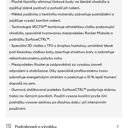
- Ploché tkaničky eliminují tlakové body na klenbě chodidla a
zajišťují dobré padnutí a pohodlí při nošení.
- Měkká podšívka z textilního materiálu zabraňuje podráždění a
zajišťuje vysoký komfort nošení.
- Technologie VECTIV™ kombinuje ultralehkou vložku podporující
chodidlo, speciálně tvarovanou mezipodešev Rocker Midsole a
podrážku SurfaceCTRL™.
- Speciální 3D vložka z TPU s dvojitou hustotou, umístěná těsně
pod klasickou vložkou boty, zpevňuje strukturu boty a zabraňuje
nekontrolovanému pohybu nohy.
- Mezipodešev Rocker je zodpovědná za vysokou úroveň
odpružení a stabilizace. Díky speciálně profilovanému tvaru
zabraňuje energetickým ztrátám a poskytuje o 10 % lepší tlumení
dopadů na zem.
- Gumová drážkovaná podešev SurfaceCTRL™ poskytuje dobrou
trakci na různých površích. Použití vysoce kvalitní pryže činí
podrážku vysoce odolnou po dlouhou dobu i při intenzivním
používání.
Podrobnosti o výrobku