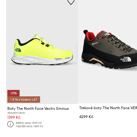
-11%
*-5 % s kódem: LST
Boty The North Face Vectiv Eminus
Aktuální cena:
4299 Kč
1399 Kč
Běžná cena:
3199 Kč
Nejnižší cena:
1589 Kč