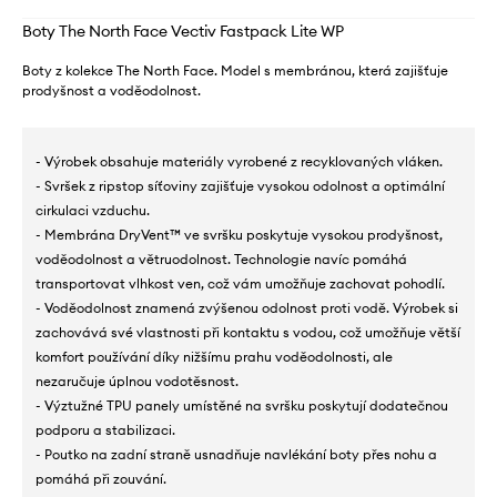
Boty The North Face Vectiv Fastpack Lite WP
Boty z kolekce The North Face. Model s membránou, která zajišťuje
prodyšnost a voděodolnost.
- Výrobek obsahuje materiály vyrobené z recyklovaných vláken.
- Svršek z ripstop síťoviny zajišťuje vysokou odolnost a optimální
cirkulaci vzduchu.
- Membrána DryVent™ ve svršku poskytuje vysokou prodyšnost,
voděodolnost a větruodolnost. Technologie navíc pomáhá
transportovat vlhkost ven, což vám umožňuje zachovat pohodlí.
- Voděodolnost znamená zvýšenou odolnost proti vodě. Výrobek si
zachovává své vlastnosti při kontaktu s vodou, což umožňuje větší
komfort používání díky nižšímu prahu voděodolnosti, ale
nezaručuje úplnou vodotěsnost.
- Výztužné TPU panely umístěné na svršku poskytují dodatečnou
podporu a stabilizaci.
- Poutko na zadní straně usnadňuje navlékání boty přes nohu a
pomáhá při zouvání.