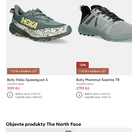
-12%
*-10 % s kódem: LST
*-10 % s kódem: LST
Boty Hoka Speedgoat 6
Boty Mammut Saentis TR
Aktuální cena:
Aktuální cena:
3199 Kč
2799 Kč
Běžná cena:
4199 Kč
Běžná cena:
4199 Kč
Nejnižší cena:
3399 Kč
Nejnižší cena:
3199 Kč
Objevte produkty The North Face