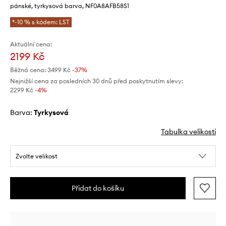
pánské, tyrkysová barva, NF0A8AFB58S1
*-10 % s kódem: LST
Aktuální cena:
2199 Kč
Běžná cena:
3499 Kč
-37%
Nejnižší cena za posledních 30 dnů před poskytnutím slevy:
2299 Kč
 -4%
Barva:
tyrkysová
Tabulka velikosti
Zvolte velikost
Přidat do košíku