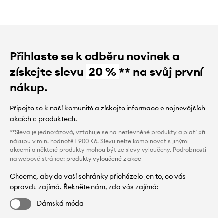
Přihlaste se k odběru novinek a
získejte slevu
20 %
** na svůj první
nákup.
Připojte se k naší komunitě a získejte informace o nejnovějších
akcích a produktech.
**Sleva je jednorázová, vztahuje se na nezlevněné produkty a platí při
nákupu v min. hodnotě 1 900 Kč. Slevu nelze kombinovat s jinými
akcemi a některé produkty mohou být ze slevy vyloučeny. Podrobnosti
na webové stránce:
produkty vyloučené z akce
Chceme, aby do vaší schránky přicházelo jen to, co vás
opravdu zajímá. Řekněte nám, zda vás zajímá:
Dámská móda