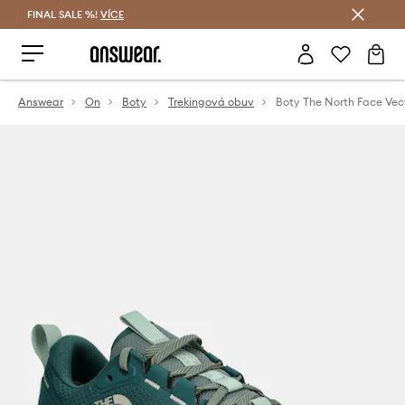
FINAL SALE %!
VÍCE
Ušetřete s Answear Club
Answear
On
Boty
Trekingová obuv