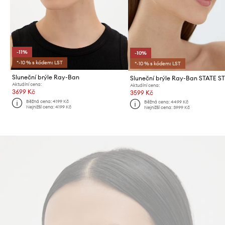
-11%
-10%
*-10 % s kódem: LST
*-10 % s kódem: LST
Sluneční brýle Ray-Ban
Sluneční brýle Ray-Ban STATE S
Aktuální cena:
Aktuální cena:
3699 Kč
3599 Kč
Běžná cena:
4199 Kč
Běžná cena:
4499 Kč
Nejnižší cena:
4199 Kč
Nejnižší cena:
3999 Kč