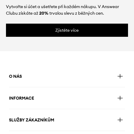
Vytvořte si účet a ušetřete při každém nákupu. V Answear
Clubu získáte až
20%
trvalou slevu z běžných cen.
Zjistěte více
O NÁS
INFORMACE
SLUŽBY ZÁKAZNÍKŮM