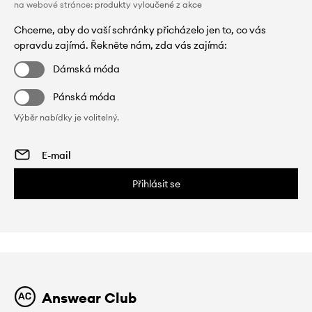
na webové stránce:
produkty vyloučené z akce
Chceme, aby do vaší schránky přicházelo jen to, co vás
opravdu zajímá. Řekněte nám, zda vás zajímá:
Dámská móda
Pánská móda
Výběr nabídky je volitelný.
Přihlásit se
Answear Club