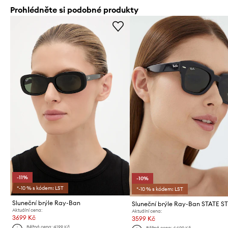
Prohlédněte si podobné produkty
-11%
-10%
*-10 % s kódem: LST
*-10 % s kódem: LST
Sluneční brýle Ray-Ban
Sluneční brýle Ray-Ban STATE S
Aktuální cena:
Aktuální cena:
3699 Kč
3599 Kč
Běžná cena:
4199 Kč
Běžná cena:
4499 Kč