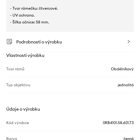
- Tvar rámečku: čtvercové.
- UV ochrana.
- Šířka očnice: 58 mm.
Podrobnosti o výrobku
Vlastnosti výrobku
Tvar rámů
Obdélníkový
Typ objektivu
jednolitá
Údaje o výrobku
Kód výrobce
0RB4101.58.601.T3
Barva
černá