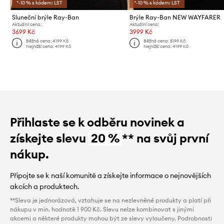
*-10 % s kódem: LST
*-10 % s kódem: LST
Sluneční brýle Ray-Ban
Brýle Ray-Ban NEW WAYFARER
Aktuální cena:
Aktuální cena:
3699 Kč
3999 Kč
Běžná cena:
4199 Kč
Běžná cena:
5199 Kč
Nejnižší cena:
4199 Kč
Nejnižší cena:
4199 Kč
Přihlaste se k odběru novinek a
získejte slevu
20 %
** na svůj první
nákup.
Připojte se k naší komunitě a získejte informace o nejnovějších
akcích a produktech.
**Sleva je jednorázová, vztahuje se na nezlevněné produkty a platí při
nákupu v min. hodnotě 1 900 Kč. Slevu nelze kombinovat s jinými
akcemi a některé produkty mohou být ze slevy vyloučeny. Podrobnosti