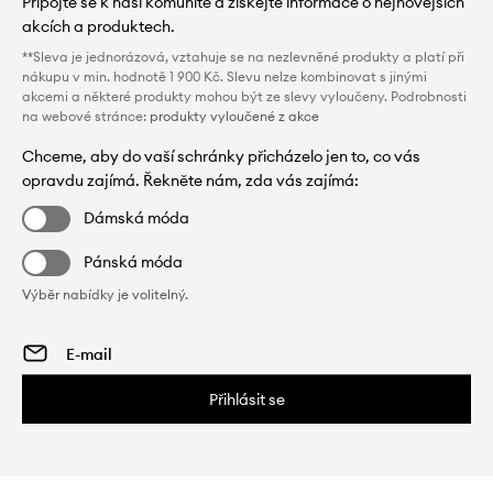
Připojte se k naší komunitě a získejte informace o nejnovějších
akcích a produktech.
**Sleva je jednorázová, vztahuje se na nezlevněné produkty a platí při
nákupu v min. hodnotě 1 900 Kč. Slevu nelze kombinovat s jinými
akcemi a některé produkty mohou být ze slevy vyloučeny. Podrobnosti
na webové stránce:
produkty vyloučené z akce
Chceme, aby do vaší schránky přicházelo jen to, co vás
opravdu zajímá. Řekněte nám, zda vás zajímá:
Dámská móda
Pánská móda
Výběr nabídky je volitelný.
Přihlásit se