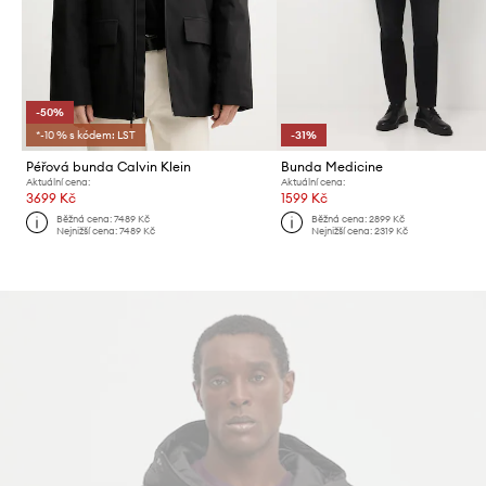
-50%
*-10 % s kódem: LST
-31%
Péřová bunda Calvin Klein
Bunda Medicine
Aktuální cena:
Aktuální cena:
3699 Kč
1599 Kč
Běžná cena:
7489 Kč
Běžná cena:
2899 Kč
Nejnižší cena:
7489 Kč
Nejnižší cena:
2319 Kč