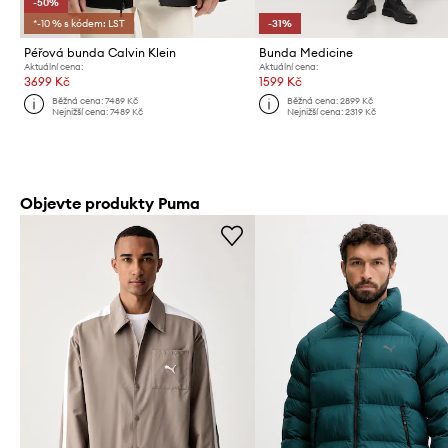
-50%
*-10 % s kódem: LST
-31%
Péřová bunda Calvin Klein
Bunda Medicine
Aktuální cena:
Aktuální cena:
3699 Kč
1599 Kč
Běžná cena:
7489 Kč
Běžná cena:
2899 Kč
Nejnižší cena:
7489 Kč
Nejnižší cena:
2319 Kč
Objevte produkty Puma