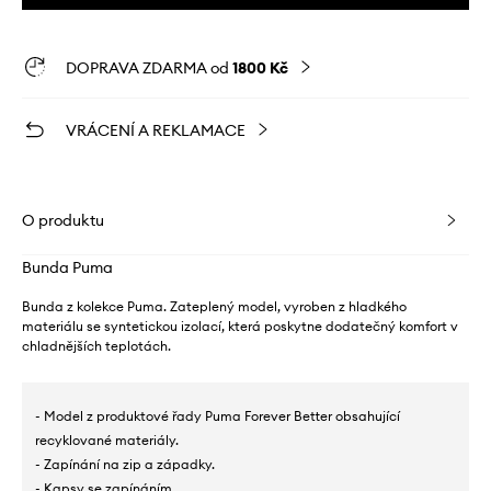
DOPRAVA ZDARMA od
1800 Kč
VRÁCENÍ A REKLAMACE
O produktu
Bunda Puma
Bunda z kolekce Puma. Zateplený model, vyroben z hladkého
materiálu se syntetickou izolací, která poskytne dodatečný komfort v
chladnějších teplotách.
- Model z produktové řady Puma Forever Better obsahující
recyklované materiály.
- Zapínání na zip a západky.
- Kapsy se zapínáním.