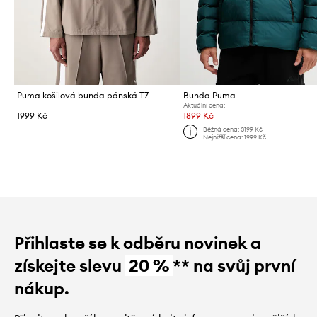
Puma košilová bunda pánská T7
Bunda Puma
Aktuální cena:
1999 Kč
1899 Kč
Běžná cena:
3199 Kč
Nejnižší cena:
1999 Kč
Přihlaste se k odběru novinek a
získejte slevu
20 %
** na svůj první
nákup.