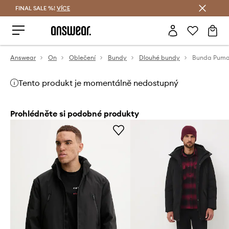
FINAL SALE %!
VÍCE
Ušetřete s Answear Club
Answear
On
Oblečení
Bundy
Dlouhé bundy
Bunda Pum
Tento produkt je momentálně nedostupný
Prohlédněte si podobné produkty