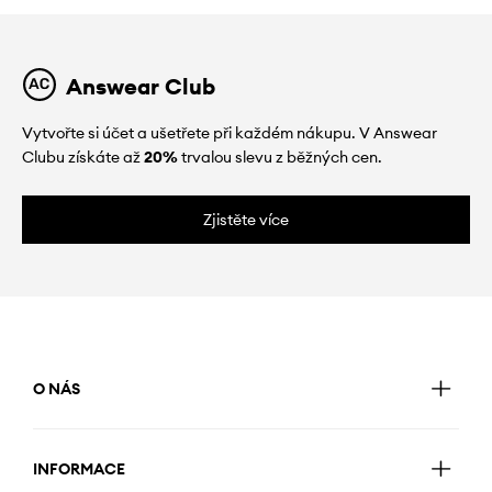
Answear Club
Vytvořte si účet a ušetřete při každém nákupu. V Answear
Clubu získáte až
20%
trvalou slevu z běžných cen.
Zjistěte více
O NÁS
INFORMACE