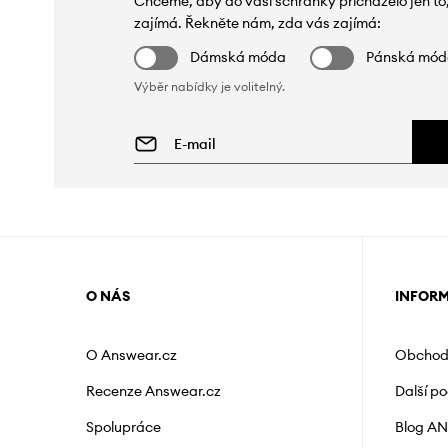
Chceme, aby do vaší schránky přicházelo jen to
zajímá. Řekněte nám, zda vás zajímá:
Dámská móda
Pánská mó
Výběr nabídky je volitelný.
O NÁS
INFOR
O Answear.cz
Obchod
Recenze Answear.cz
Další p
Spolupráce
Blog A