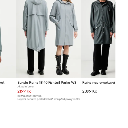
ket
Bunda Rains 18140 Fishtail Parka W3
Aktuální cena:
2199 Kč
2399 Kč
Běžná cena:
3199 Kč
Nejnižší cena za posledních 30 dnů před poskytnutím
slevy:
2299 Kč