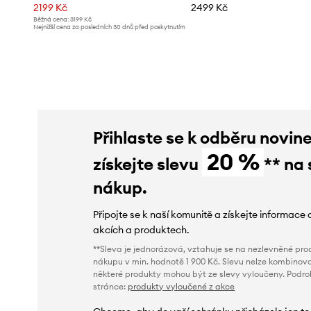
2199 Kč
2499 Kč
Běžná cena:
3199 Kč
Nejnižší cena za posledních 30 dnů před poskytnutím
slevy:
2299 Kč
Přihlaste se k odběru novin
20 %
získejte slevu
** na 
nákup.
Připojte se k naší komunitě a získejte informace 
akcích a produktech.
**Sleva je jednorázová, vztahuje se na nezlevněné prod
nákupu v min. hodnotě 1 900 Kč. Slevu nelze kombinova
některé produkty mohou být ze slevy vyloučeny. Podr
stránce:
produkty vyloučené z akce