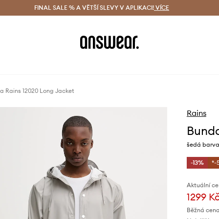
ácení zdarma (od 1800 Kč)
FINAL SALE % A VĚTŠÍ SLEVY V APLIKACI!
Doručení i do 24 h
VÍCE
Ušetřete s 
a Rains 12020 Long Jacket
Rains
Bunda
šedá barva
-13%
*-
Aktuální ce
1299 K
Běžná cena