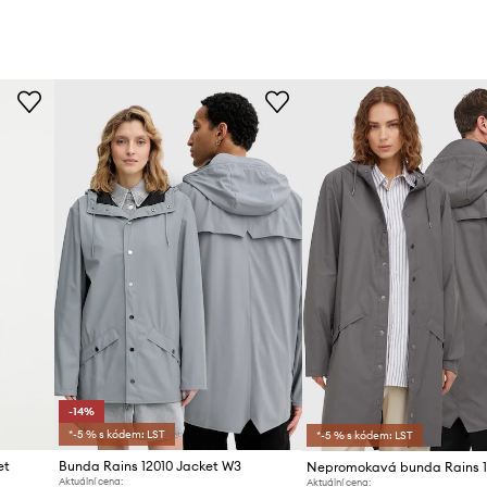
-14%
*-5 % s kódem: LST
*-5 % s kódem: LST
et
Bunda Rains 12010 Jacket W3
Aktuální cena:
Aktuální cena: