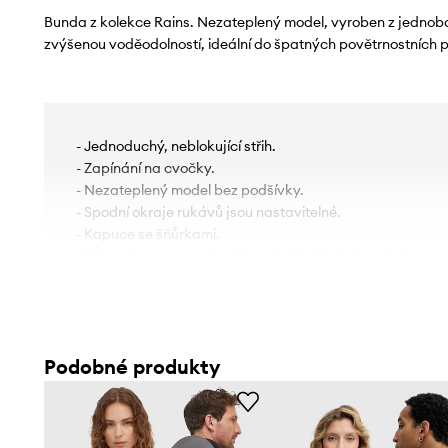
Bunda z kolekce Rains. Nezateplený model, vyroben z jednob
zvýšenou voděodolností, ideální do špatných povětrnostních 
- Jednoduchý, neblokující střih.
- Zapínání na cvočky.
- Nezateplený model bez podšívky.
- Spodní okraje rukávů jsou nastavitelné.
- Kapuce se šňůrkami.
- Větrací otvory v podpaží pro lepší cirkulaci vzduchu.
- Dvě zasouvací a zaklapávací boční kapsy.
- Délka rukávu: 66 cm.
- Délka: 97 cm.
- Šířka v podpaží: 57 cm.
Podobné produkty
- Rozměry pro velikost: L.