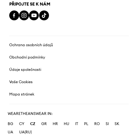
PŘIPOJTE SE K NÁM
Ochrana osobních údajů
Obchodní podmínky
Údaje společnosti
Vaše Cookies
Mapa stránek
WEARETHEANSWEAR IN:
BG
CY
CZ
GR
HR
HU
IT
PL
RO
SI
SK
UA
UA(RU)