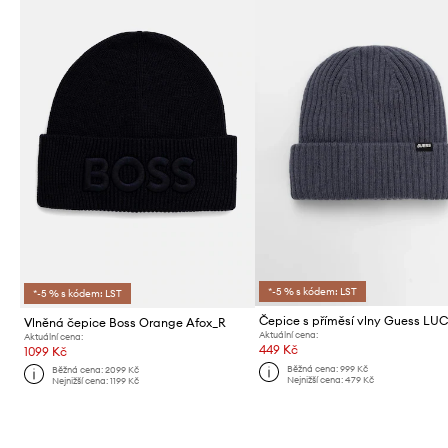
*-5 % s kódem: LST
*-5 % s kódem: LST
Čepice s příměsí vlny Guess LU
Vlněná čepice Boss Orange Afox_R
Aktuální cena:
Aktuální cena:
449 Kč
1099 Kč
Běžná cena:
999 Kč
Běžná cena:
2099 Kč
Nejnižší cena:
479 Kč
Nejnižší cena:
1199 Kč