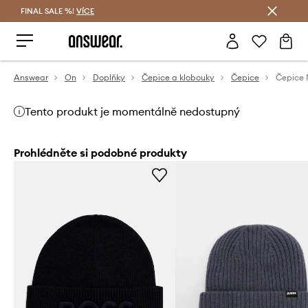
FINAL SALE %!
VÍCE
Ušetřete s Answear Club
Answear
On
Doplňky
Čepice a klobouky
Čepice
Čepice
Tento produkt je momentálně nedostupný
Prohlédněte si podobné produkty