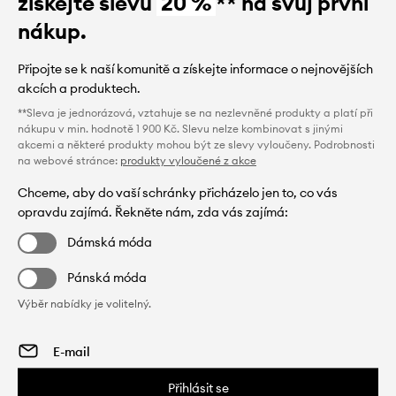
získejte slevu
20 %
** na svůj první
nákup.
Připojte se k naší komunitě a získejte informace o nejnovějších
akcích a produktech.
**Sleva je jednorázová, vztahuje se na nezlevněné produkty a platí při
nákupu v min. hodnotě 1 900 Kč. Slevu nelze kombinovat s jinými
akcemi a některé produkty mohou být ze slevy vyloučeny. Podrobnosti
na webové stránce:
produkty vyloučené z akce
Chceme, aby do vaší schránky přicházelo jen to, co vás
opravdu zajímá. Řekněte nám, zda vás zajímá:
Dámská móda
Pánská móda
Výběr nabídky je volitelný.
Přihlásit se