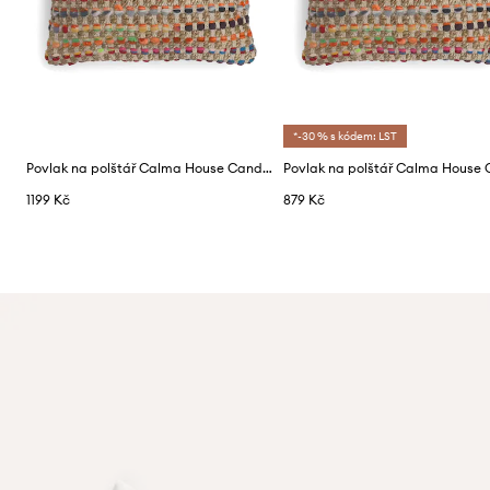
*-30 % s kódem: LST
Povlak na polštář Calma House Cando 80 x 80 cm
1199 Kč
879 Kč