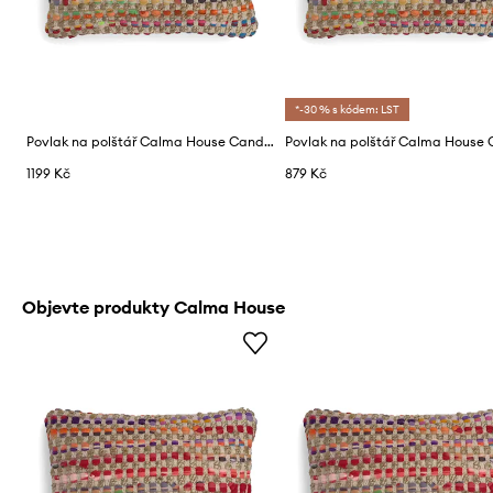
*-30 % s kódem: LST
Povlak na polštář Calma House Cando 80 x 80 cm
1199 Kč
879 Kč
Objevte produkty Calma House