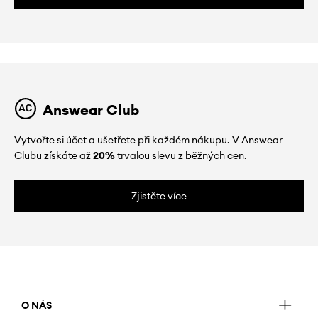
Answear Club
Vytvořte si účet a ušetřete při každém nákupu. V Answear
Clubu získáte až
20%
trvalou slevu z běžných cen.
Zjistěte více
O NÁS