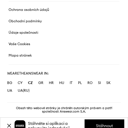
Ochrana osobních údajů
Obchodní podmínky
Údaje společnosti
Vaše Cookies
Mapa stránek
WEARETHEANSWEAR IN:
BG
CY
CZ
GR
HR
HU
IT
PL
RO
SI
SK
UA
UA(RU)
Obsah této webové stránky je chráněn autorským právem a patří
společnosti Answear.com S.A.
Stáhněte si aplikaci a
Stáhnout