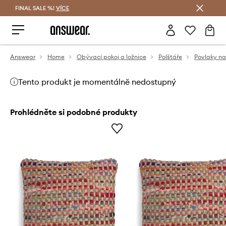
FINAL SALE %!
VÍCE
Ušetřete s Answear Club
Answear
Home
Obývací pokoj a ložnice
Polštáře
Povlaky na
Tento produkt je momentálně nedostupný
Prohlédněte si podobné produkty