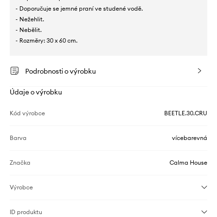
- Doporučuje se jemné praní ve studené vodě.
- Nežehlit.
- Nebělit.
- Rozměry: 30 x 60 cm.
Podrobnosti o výrobku
Údaje o výrobku
Kód výrobce
BEETLE.30.CRU
Barva
vícebarevná
Značka
Calma House
Výrobce
ID produktu