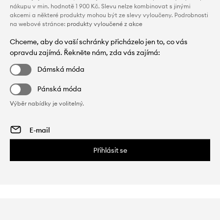
nákupu v min. hodnotě 1 900 Kč. Slevu nelze kombinovat s jinými
akcemi a některé produkty mohou být ze slevy vyloučeny. Podrobnosti
na webové stránce:
produkty vyloučené z akce
Chceme, aby do vaší schránky přicházelo jen to, co vás
opravdu zajímá. Řekněte nám, zda vás zajímá:
Dámská móda
Pánská móda
Výběr nabídky je volitelný.
Přihlásit se