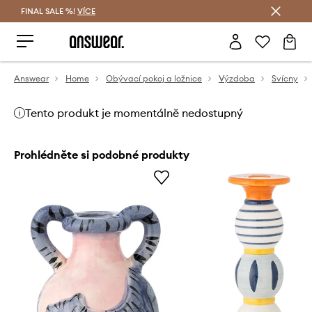
FINAL SALE %!
VÍCE
Ušetřete s Answear Club
Answear
Home
Obývací pokoj a ložnice
Výzdoba
Svícny
Tento produkt je momentálně nedostupný
Prohlédněte si podobné produkty