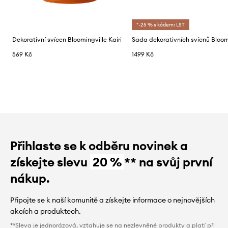
*-25 % s kódem: LST
Dekorativní svícen Bloomingville Kairi
569 Kč
1499 Kč
Přihlaste se k odběru novinek a
získejte slevu
20 %
** na svůj první
nákup.
Připojte se k naší komunitě a získejte informace o nejnovějších
akcích a produktech.
**Sleva je jednorázová, vztahuje se na nezlevněné produkty a platí při