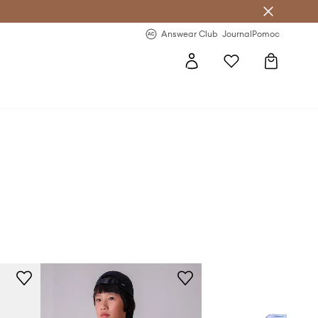
Answear Club
- 20 % na první objednávku
Answear Club
Journal
Pomoc