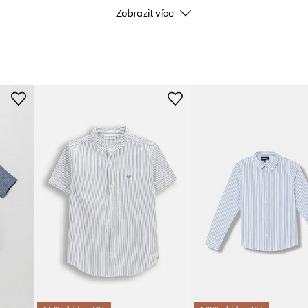
Zobrazit více
Značka
Výrobce
ID produktu