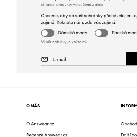
stránce:
produkty vyloučené z akce
Chceme, aby do vaší schránky přicházelo jen to
zajímá. Řekněte nám, zda vás zajímá:
Dámská móda
Pánská mó
Výběr nabídky je volitelný.
O NÁS
INFOR
O Answear.cz
Obchod
Recenze Answear.cz
Další p