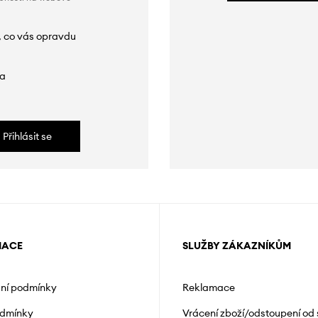
, co vás opravdu
da
Přihlásit se
MACE
SLUŽBY ZÁKAZNÍKŮM
ní podmínky
Reklamace
odmínky
Vrácení zboží/odstoupení od