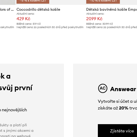
*-5 % s kódem: LST
*-10 % s kódem: LST
Dětská lněná košile United Colors of Benetton
Coccodrillo dětská košile
Aktuální cena:
Aktuální cena:
429 Kč
2099 Kč
Běžná cena:
519 Kč
Běžná cena:
3099 Kč
poskytnutím
Nejnižší cena za posledních 30 dnů před poskytnutím
Nejnižší cena za posledních 30 dnů pře
slevy:
459 Kč
slevy:
2299 Kč
ek a
svůj první
Answear
Vytvořte si účet a
získáte až
20%
trva
o nejnovějších
ukty a platí při
t s jinými akcemi a
Zjistěte více
obnosti na webové