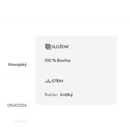
SLOŽENÍ
100 % Bavlna
Havajský
STŘIH
Rukáv
:
krátký
125AC026
modrá