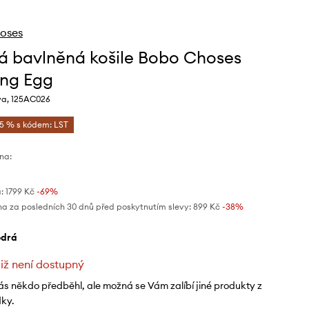
oses
á bavlněná košile Bobo Choses
ng Egg
va, 125AC026
-5 % s kódem: LST
na:
:
1799 Kč
-69%
na za posledních 30 dnů před poskytnutím slevy:
899 Kč
 -38%
odrá
již není dostupný
ás někdo předběhl, ale možná se Vám zalíbí jiné produkty z
dky.