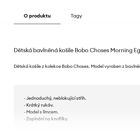
O produktu
Tagy
Dětská bavlněná košile Bobo Choses Morning E
Dětská košile z kolekce Bobo Choses. Model vyroben z bavlně
- Jednoduchý, neblokující střih.
- Krátký rukáv.
- Model s límcem.
- Zapínání na knoflíky.