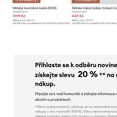
*-5 % s kódem: LST
*-5 % s kódem: LST
Dětská bavlněná košile BOSS
Aktuální cena:
Aktuální cena:
1099 Kč
449 Kč
Běžná cena:
1899 Kč
Běžná cena:
799 Kč
Nejnižší cena za posledních 30 dnů před poskytnutím
Nejnižší cena za posledních 30 dnů před 
slevy:
1199 Kč
slevy:
479 Kč
Přihlaste se k odběru novin
20 %
získejte slevu
** na 
nákup.
Připojte se k naší komunitě a získejte informace 
akcích a produktech.
**Sleva je jednorázová, vztahuje se na nezlevněné prod
nákupu v min. hodnotě 1 900 Kč. Slevu nelze kombinova
některé produkty mohou být ze slevy vyloučeny. Podr