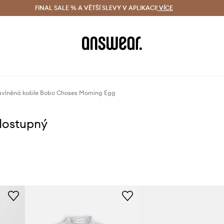
ácení zdarma (od 1800 Kč)
FINAL SALE % A VĚTŠÍ SLEVY V APLIKACI!
Doručení i do 24 h
VÍCE
Ušetřete s 
vlněná košile Bobo Choses Morning Egg
dostupný