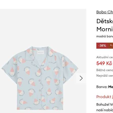
Bobo Ch
Dětsk
Morni
modrá bar
-38%
*
Aktuální ce
549 Kč
Běžná cena
Nejnižší ce
Barva:
m
Produkt 
Bohužel V
naší nabí