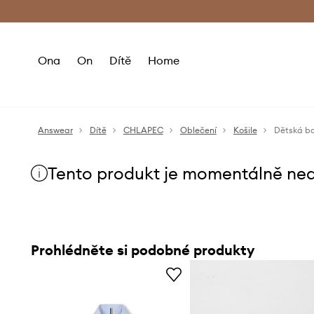
Premium Fashion Benefits
Doručení a vr
Ona
On
Dítě
Home
Answear
Dítě
CHLAPEC
Oblečení
Košile
Dětská ba
Tento produkt je momentálně ne
Prohlédněte si podobné produkty