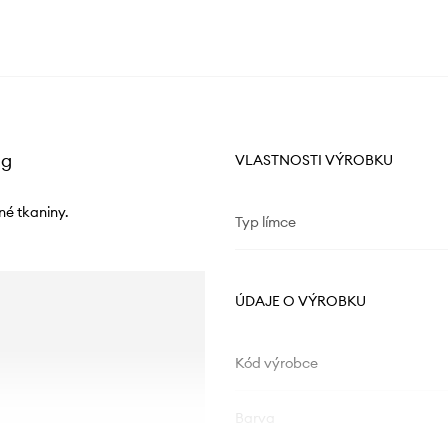
gg
VLASTNOSTI VÝROBKU
né tkaniny.
Typ límce
ÚDAJE O VÝROBKU
Kód výrobce
Barva