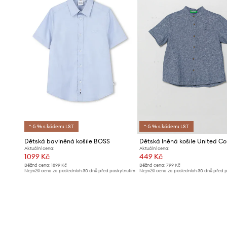
*-5 % s kódem: LST
*-5 % s kódem: LST
Dětská bavlněná košile BOSS
Aktuální cena:
Aktuální cena:
1099 Kč
449 Kč
Běžná cena:
1899 Kč
Běžná cena:
799 Kč
Nejnižší cena za posledních 30 dnů před poskytnutím
Nejnižší cena za posledních 30 dnů před 
slevy:
1199 Kč
slevy:
479 Kč