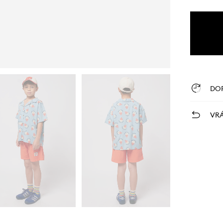
DO
VRÁ