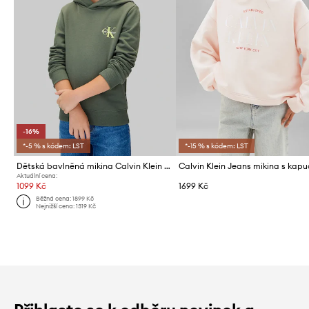
-16%
*-5 % s kódem: LST
*-15 % s kódem: LST
Dětská bavlněná mikina Calvin Klein Jeans
Aktuální cena:
1099 Kč
1699 Kč
Běžná cena:
1899 Kč
Nejnižší cena:
1319 Kč