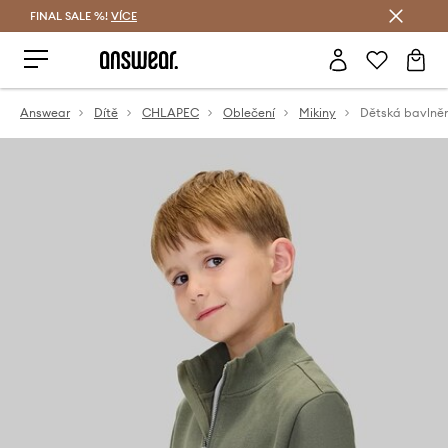
FINAL SALE %!
VÍCE
Ušetřete s Answear Club
Answear
Dítě
CHLAPEC
Oblečení
Mikiny