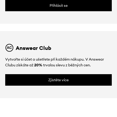
Přihlásit se
Answear Club
Vytvořte si účet a ušetřete při každém nákupu. V Answear
Clubu získáte až
20%
trvalou slevu z běžných cen.
Zjistěte více