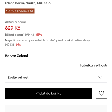
zelená barva, hladká, IU0IU00721
*-5 % s kódem: LST
Aktuální cena:
829 Kč
Běžná cena:
1699 Kč
-51%
Nejnižší cena za posledních 30 dnů před poskytnutím slevy:
919 Kč
 -9%
Barva:
zelená
Tabulka velikosti
Zvolte velikost
Přidat do košíku