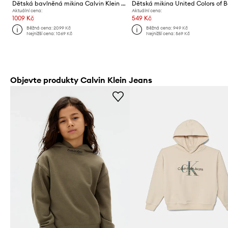
Dětská bavlněná mikina Calvin Klein Jeans
Aktuální cena:
Aktuální cena:
1009 Kč
549 Kč
Běžná cena:
2099 Kč
Běžná cena:
949 Kč
Nejnižší cena:
1069 Kč
Nejnižší cena:
569 Kč
Objevte produkty Calvin Klein Jeans