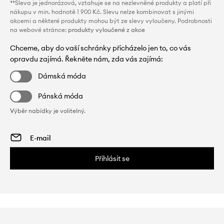
**Sleva je jednorázová, vztahuje se na nezlevněné produkty a platí při
nákupu v min. hodnotě 1 900 Kč. Slevu nelze kombinovat s jinými
akcemi a některé produkty mohou být ze slevy vyloučeny. Podrobnosti
na webové stránce:
produkty vyloučené z akce
Chceme, aby do vaší schránky přicházelo jen to, co vás
opravdu zajímá. Řekněte nám, zda vás zajímá:
Dámská móda
Pánská móda
Výběr nabídky je volitelný.
Přihlásit se