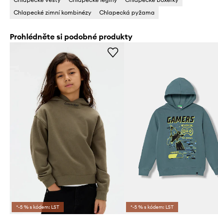
Chlapecké zimní kombinézy
Chlapecká pyžama
Prohlédněte si podobné produkty
*-5 % s kódem: LST
*-5 % s kódem: LST