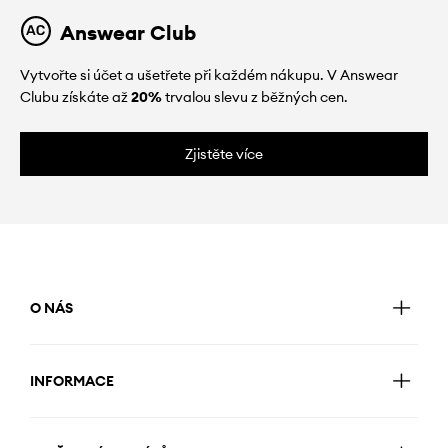
Answear Club
Vytvořte si účet a ušetřete při každém nákupu. V Answear
Clubu získáte až
20%
trvalou slevu z běžných cen.
Zjistěte více
O NÁS
INFORMACE