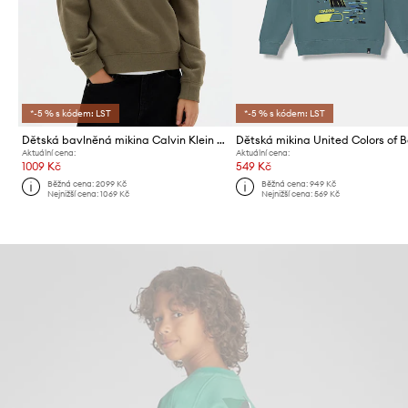
*-5 % s kódem: LST
*-5 % s kódem: LST
Dětská bavlněná mikina Calvin Klein Jeans
Aktuální cena:
Aktuální cena:
1009 Kč
549 Kč
Běžná cena:
2099 Kč
Běžná cena:
949 Kč
Nejnižší cena:
1069 Kč
Nejnižší cena:
569 Kč