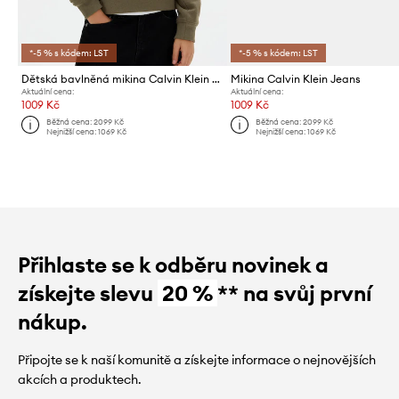
*-5 % s kódem: LST
*-5 % s kódem: LST
Dětská bavlněná mikina Calvin Klein Jeans
Mikina Calvin Klein Jeans
Aktuální cena:
Aktuální cena:
1009 Kč
1009 Kč
Běžná cena:
2099 Kč
Běžná cena:
2099 Kč
Nejnižší cena:
1069 Kč
Nejnižší cena:
1069 Kč
Přihlaste se k odběru novinek a
získejte slevu
20 %
** na svůj první
nákup.
Připojte se k naší komunitě a získejte informace o nejnovějších
akcích a produktech.