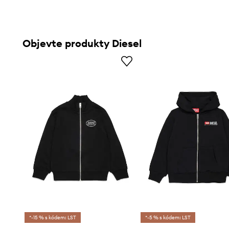
Objevte produkty Diesel
*-15 % s kódem: LST
*-5 % s kódem: LST