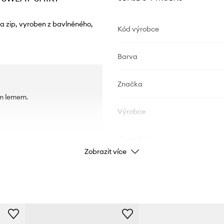
na zip, vyroben z bavlněného,
Kód výrobce
Barva
Značka
ým lemem.
Výrobce
ID produktu
.
Zobrazit více