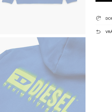
DO
VRÁ