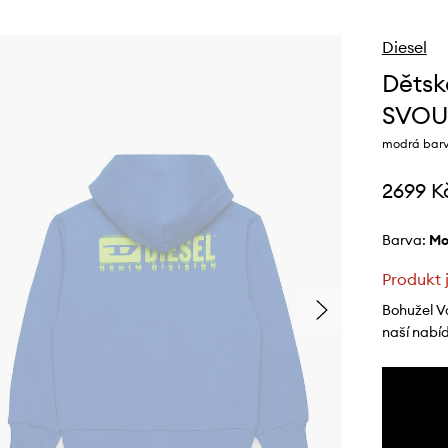
Diesel
Dětsk
SVOU
modrá barva
2699 K
Barva:
m
Produkt 
Bohužel V
naší nabí