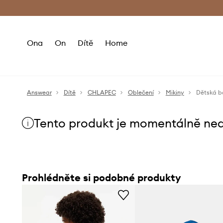
Premium Fashion Benefits
Doručení a vr
Ona
On
Dítě
Home
Answear
Dítě
CHLAPEC
Oblečení
Mikiny
Dětská b
Tento produkt je momentálně ne
Prohlédněte si podobné produkty