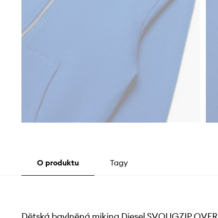
O produktu
Tagy
Dětská bavlněná mikina Diesel SVOUGZIP OVE