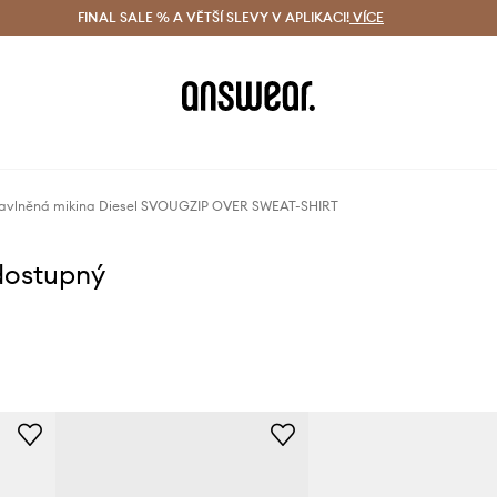
ácení zdarma (od 1800 Kč)
FINAL SALE % A VĚTŠÍ SLEVY V APLIKACI!
Doručení i do 24 h
VÍCE
Ušetřete s 
avlněná mikina Diesel SVOUGZIP OVER SWEAT-SHIRT
dostupný