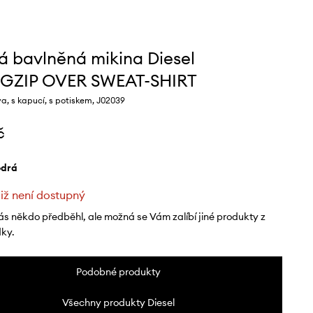
á bavlněná mikina Diesel
GZIP OVER SWEAT-SHIRT
, s kapucí, s potiskem, J02039
č
odrá
již není dostupný
ás někdo předběhl, ale možná se Vám zalíbí jiné produkty z
dky.
Podobné produkty
Všechny produkty Diesel