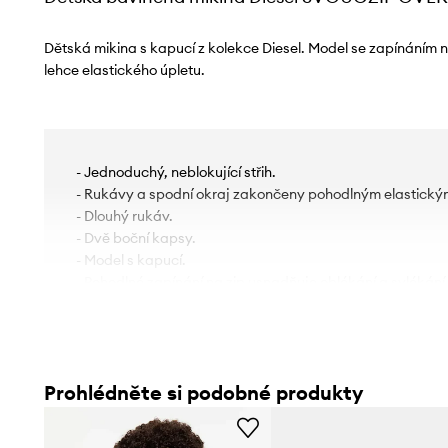
Dětská mikina s kapucí z kolekce Diesel. Model se zapínáním 
lehce elastického úpletu.
- Jednoduchý, neblokující střih.
- Rukávy a spodní okraj zakončeny pohodlným elastick
- Dlouhý rukáv.
- Dvě boční kapsy.
- Model s kapucí.
- Pohodlné zapínání na zip usnadňuje oblékání a svlékání
Prohlédněte si podobné produkty