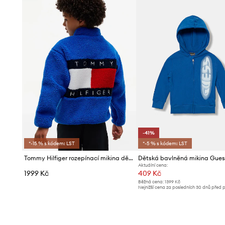
-41%
*-15 % s kódem: LST
*-5 % s kódem: LST
Tommy Hilfiger rozepínací mikina dětská fleecová
Dětská bavlněná mikina Gues
Aktuální cena:
1999 Kč
409 Kč
Běžná cena:
1399 Kč
Nejnižší cena za posledních 30 dnů před 
slevy:
699 Kč