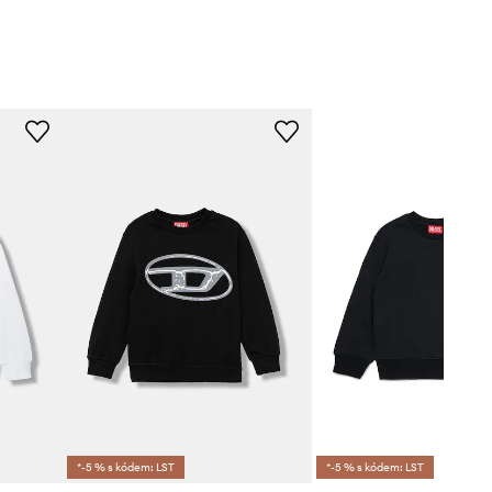
*-5 % s kódem: LST
*-5 % s kódem: LST