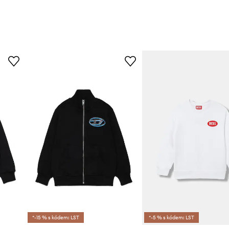
*-15 % s kódem: LST
*-5 % s kódem: LST