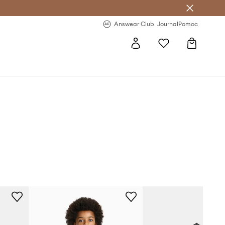
Answear Club
- 20 % na první objednávku
Answear Club
Journal
Pomoc