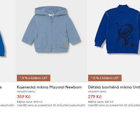
*-5 % s kódem: LST
*-5 % s kódem: LST
s
Kojenecká mikina Mayoral Newborn
Aktuální cena:
Aktuální cena:
359 Kč
279 Kč
Běžná cena:
549 Kč
Běžná cena:
529 Kč
poskytnutím
Nejnižší cena za posledních 30 dnů před poskytnutím
Nejnižší cena za posledních 30 dnů pře
slevy:
379 Kč
slevy:
299 Kč