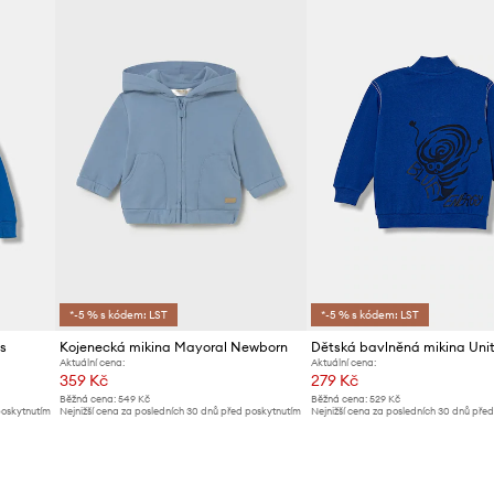
*-5 % s kódem: LST
*-5 % s kódem: LST
s
Kojenecká mikina Mayoral Newborn
Aktuální cena:
Aktuální cena:
359 Kč
279 Kč
Běžná cena:
549 Kč
Běžná cena:
529 Kč
poskytnutím
Nejnižší cena za posledních 30 dnů před poskytnutím
Nejnižší cena za posledních 30 dnů pře
slevy:
379 Kč
slevy:
299 Kč