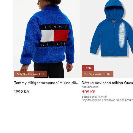
-41%
*-15 % s kódem: LST
*-5 % s kódem: LST
Tommy Hilfiger rozepínací mikina dětská fleecová
Dětská bavlněná mikina Gues
Aktuální cena:
1999 Kč
409 Kč
Běžná cena:
1399 Kč
Nejnižší cena za posledních 30 dnů před 
slevy:
699 Kč