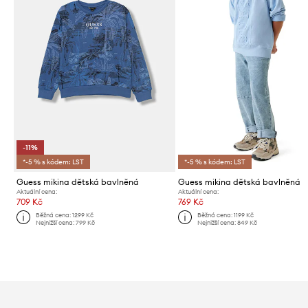
-11%
*-5 % s kódem: LST
*-5 % s kódem: LST
Guess mikina dětská bavlněná
Guess mikina dětská bavlněná
Aktuální cena:
Aktuální cena:
709 Kč
769 Kč
Běžná cena:
1299 Kč
Běžná cena:
1199 Kč
Nejnižší cena:
799 Kč
Nejnižší cena:
849 Kč