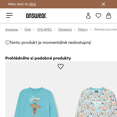
FINAL SALE %!
VÍCE
Ušetřete s Answear Club
Answear
Dítě
CHLAPEC
Oblečení
Mikiny
Dětská bavlně
Tento produkt je momentálně nedostupný
Prohlédněte si podobné produkty