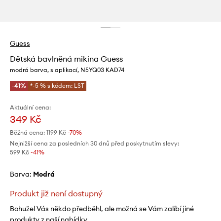
Guess
Dětská bavlněná mikina Guess
modrá barva, s aplikací, N5YQ03 KAD74
-41%
*-5 % s kódem: LST
Aktuální cena:
349 Kč
Běžná cena:
1199 Kč
-70%
Nejnižší cena za posledních 30 dnů před poskytnutím slevy:
599 Kč
 -41%
Barva:
modrá
Produkt již není dostupný
Bohužel Vás někdo předběhl, ale možná se Vám zalíbí jiné
produkty z naší nabídky.