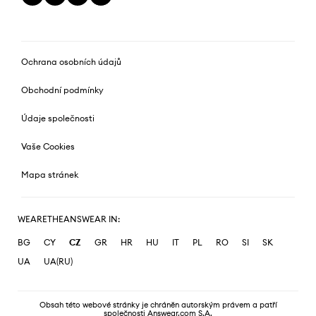
Ochrana osobních údajů
Obchodní podmínky
Údaje společnosti
Vaše Cookies
Mapa stránek
WEARETHEANSWEAR IN:
BG
CY
CZ
GR
HR
HU
IT
PL
RO
SI
SK
UA
UA(RU)
Obsah této webové stránky je chráněn autorským právem a patří
společnosti Answear.com S.A.