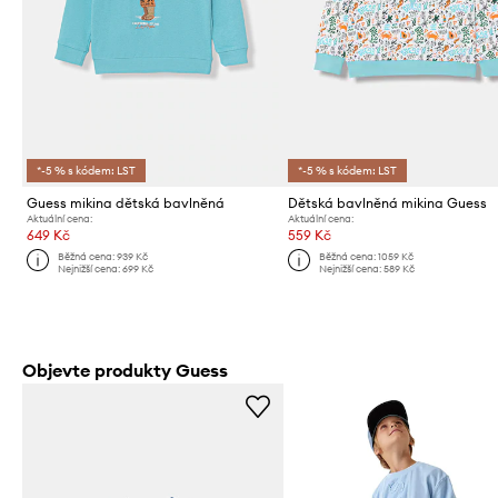
*-5 % s kódem: LST
*-5 % s kódem: LST
Guess mikina dětská bavlněná
Dětská bavlněná mikina Guess
Aktuální cena:
Aktuální cena:
649 Kč
559 Kč
Běžná cena:
939 Kč
Běžná cena:
1059 Kč
Nejnižší cena:
699 Kč
Nejnižší cena:
589 Kč
Objevte produkty Guess