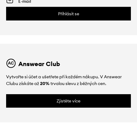
Přihlásit se
Answear Club
Vytvořte si účet a ušetřete při každém nákupu. V Answear
Clubu získáte až
20%
trvalou slevu z běžných cen.
Zjistěte více