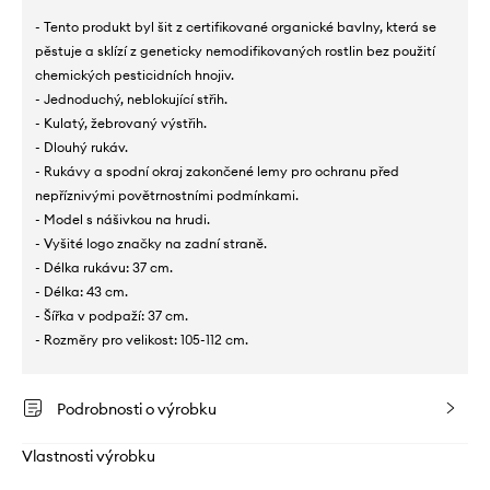
- Tento produkt byl šit z certifikované organické bavlny, která se
pěstuje a sklízí z geneticky nemodifikovaných rostlin bez použití
chemických pesticidních hnojiv.
- Jednoduchý, neblokující střih.
- Kulatý, žebrovaný výstřih.
- Dlouhý rukáv.
- Rukávy a spodní okraj zakončené lemy pro ochranu před
nepříznivými povětrnostními podmínkami.
- Model s nášivkou na hrudi.
- Vyšité logo značky na zadní straně.
- Délka rukávu: 37 cm.
- Délka: 43 cm.
- Šířka v podpaží: 37 cm.
- Rozměry pro velikost: 105-112 cm.
Podrobnosti o výrobku
Vlastnosti výrobku