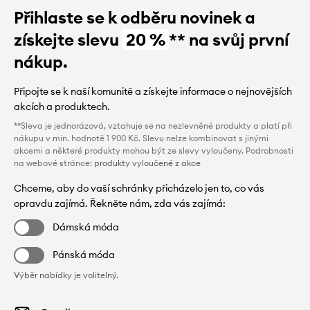
Přihlaste se k odběru novinek a
získejte slevu
20 %
** na svůj první
nákup.
Připojte se k naší komunitě a získejte informace o nejnovějších
akcích a produktech.
**Sleva je jednorázová, vztahuje se na nezlevněné produkty a platí při
nákupu v min. hodnotě 1 900 Kč. Slevu nelze kombinovat s jinými
akcemi a některé produkty mohou být ze slevy vyloučeny. Podrobnosti
na webové stránce:
produkty vyloučené z akce
Chceme, aby do vaší schránky přicházelo jen to, co vás
opravdu zajímá. Řekněte nám, zda vás zajímá:
Dámská móda
Pánská móda
Výběr nabídky je volitelný.