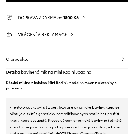
DOPRAVA ZDARMA od
1800 Kč
VRÁCENÍ A REKLAMACE
O produktu
Dětská bavlněná mikina Mini Rodini Jogging
Dětská mikina z kolekce Mini Rodini. Model vyroben z pleteniny s
potiskem.
- Tento produkt byl šit z certifikované organické bavlny, která se
pěstuje a sklízí z geneticky nemodifikovaných rostlin bez použití
hnojiv nebo pesticidů. Proces výroby organické bavlny je šetrnější
k životnímu prostředí a výrobky z ní vyrobené jsou šetrnější k vám.
Naše bavlna má certifikát GOTS (Global Organic Textile