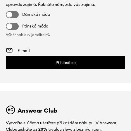
opravdu zajímá. Řekněte nám, zda vás zajímá:
Dámská móda
Pánská móda
Výběr nabídky je volitelný.
Přihlásit se
Answear Club
Vytvořte si účet a ušetřete při každém nákupu. V Answear
Clubu získáte až
20%
trvalou slevu z běžných cen.