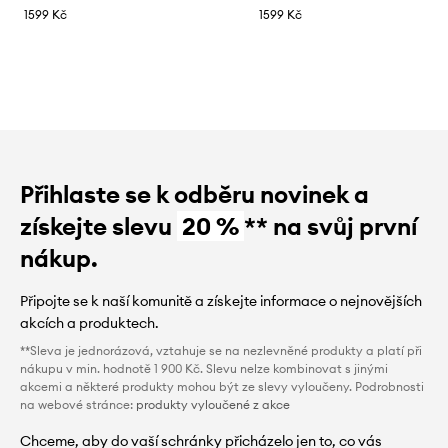
1599 Kč
1599 Kč
Přihlaste se k odběru novinek a
získejte slevu
20 %
** na svůj první
nákup.
Připojte se k naší komunitě a získejte informace o nejnovějších
akcích a produktech.
**Sleva je jednorázová, vztahuje se na nezlevněné produkty a platí při
nákupu v min. hodnotě 1 900 Kč. Slevu nelze kombinovat s jinými
akcemi a některé produkty mohou být ze slevy vyloučeny. Podrobnosti
na webové stránce:
produkty vyloučené z akce
Chceme, aby do vaší schránky přicházelo jen to, co vás