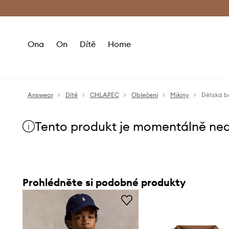
Premium Fashion Benefits
Doručení a vr
Ona
On
Dítě
Home
Answear
Dítě
CHLAPEC
Oblečení
Mikiny
Dětská b
Tento produkt je momentálně ne
Prohlédněte si podobné produkty