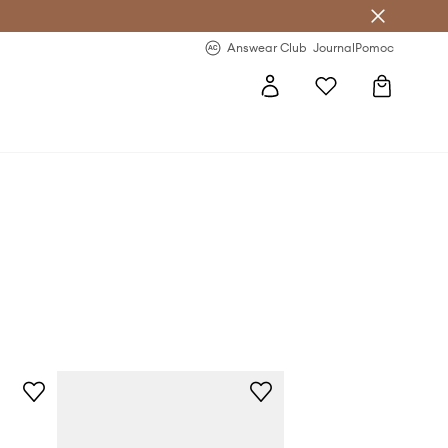
Answear Club
- 20 % na první objednávku
Answear Club
Journal
Pomoc