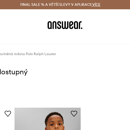
ácení zdarma (od 1800 Kč)
FINAL SALE % A VĚTŠÍ SLEVY V APLIKACI!
Doručení i do 24 h
VÍCE
Ušetřete s 
avlněná mikina Polo Ralph Lauren
dostupný