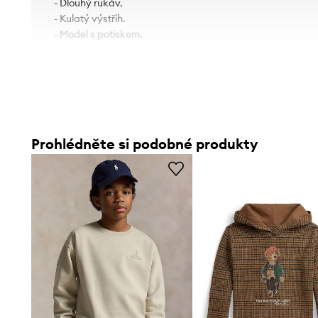
- Dlouhý rukáv.
- Kulatý výstřih.
- Model s potiskem.
Prohlédněte si podobné produkty