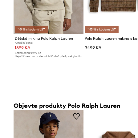
*-5 % s kódem: LST
*-15 % s kódem: LST
Dětská mikina Polo Ralph Lauren
Aktuální cena:
1899 Kč
3499 Kč
Běžná cena:
2699 Kč
Nejnižší cena za posledních 30 dnů před poskytnutím
slevy:
1999 Kč
Objevte produkty Polo Ralph Lauren