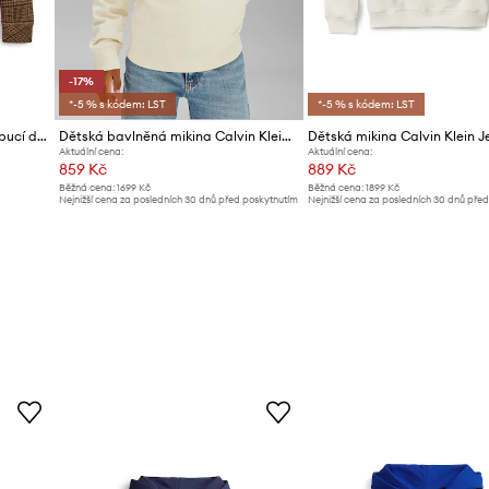
-17%
*-5 % s kódem: LST
*-5 % s kódem: LST
Polo Ralph Lauren mikina s kapucí dětská s bavlnou
Dětská bavlněná mikina Calvin Klein Jeans
Dětská mikina Calvin Klein J
Aktuální cena:
Aktuální cena:
859 Kč
889 Kč
Běžná cena:
1699 Kč
Běžná cena:
1899 Kč
Nejnižší cena za posledních 30 dnů před poskytnutím
Nejnižší cena za posledních 30 dnů pře
slevy:
1039 Kč
slevy:
979 Kč