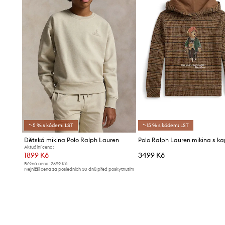
*-5 % s kódem: LST
*-15 % s kódem: LST
Dětská mikina Polo Ralph Lauren
Aktuální cena:
1899 Kč
3499 Kč
Běžná cena:
2699 Kč
Nejnižší cena za posledních 30 dnů před poskytnutím
slevy:
1999 Kč