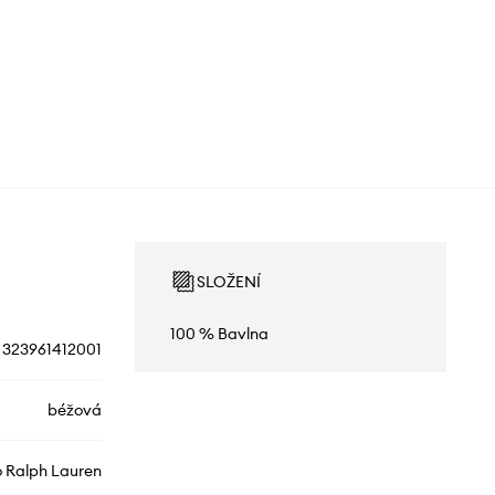
SLOŽENÍ
100 % Bavlna
323961412001
béžová
o Ralph Lauren