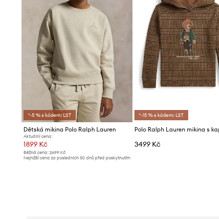
*-5 % s kódem: LST
*-15 % s kódem: LST
Dětská mikina Polo Ralph Lauren
Aktuální cena:
1899 Kč
3499 Kč
Běžná cena:
2699 Kč
Nejnižší cena za posledních 30 dnů před poskytnutím
slevy:
1999 Kč