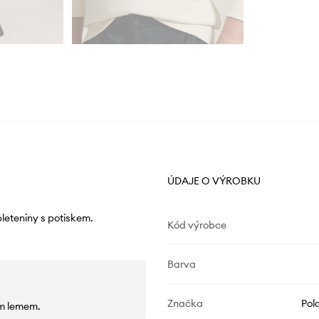
ÚDAJE O VÝROBKU
leteniny s potiskem.
Kód výrobce
Barva
Značka
Pol
ým lemem.