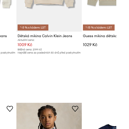
*-5 % s kódem: LST
*-15 % s kódem: LST
eans
Dětská mikina Calvin Klein Jeans
Guess mikina dětská bavln
Aktuální cena:
1009 Kč
1029 Kč
Běžná cena:
2199 Kč
d poskytnutím
Nejnižší cena za posledních 30 dnů před poskytnutím
slevy:
1069 Kč