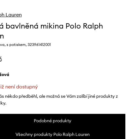
ph Lauren
á bavlněná mikina Polo Ralph
n
va, s potiskem, 323961412001
č
éžová
již není dostupný
ás někdo předběhl, ale možná se Vám zalíbí jiné produkty z
dky.
Podobné produkty
Všechny produkty Polo Ralph Lauren