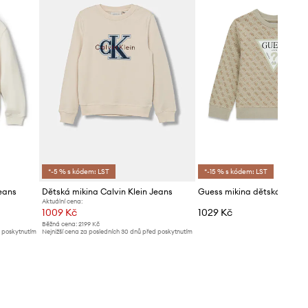
*-5 % s kódem: LST
*-15 % s kódem: LST
eans
Dětská mikina Calvin Klein Jeans
Guess mikina dětská bavln
Aktuální cena:
1009 Kč
1029 Kč
Běžná cena:
2199 Kč
d poskytnutím
Nejnižší cena za posledních 30 dnů před poskytnutím
slevy:
1069 Kč