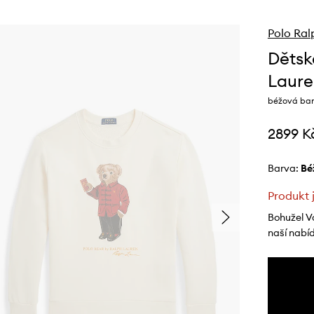
Polo Ral
Dětsk
Laure
béžová bar
2899 K
Barva:
b
Produkt 
Bohužel V
naší nabí