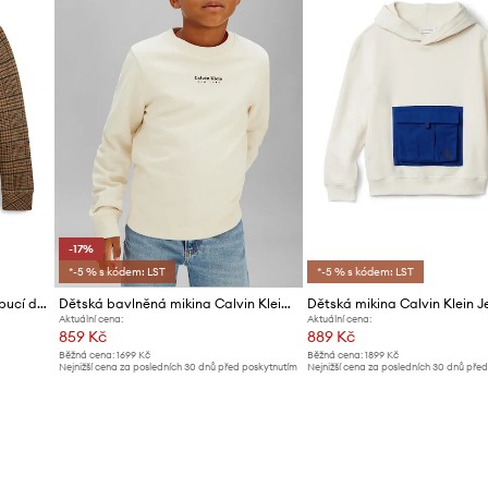
-17%
*-5 % s kódem: LST
*-5 % s kódem: LST
Polo Ralph Lauren mikina s kapucí dětská s bavlnou
Dětská bavlněná mikina Calvin Klein Jeans
Dětská mikina Calvin Klein J
Aktuální cena:
Aktuální cena:
859 Kč
889 Kč
Běžná cena:
1699 Kč
Běžná cena:
1899 Kč
Nejnižší cena za posledních 30 dnů před poskytnutím
Nejnižší cena za posledních 30 dnů pře
slevy:
1039 Kč
slevy:
979 Kč