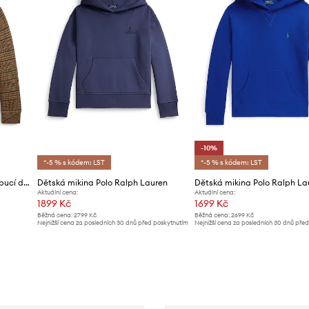
-10%
*-5 % s kódem: LST
*-5 % s kódem: LST
Polo Ralph Lauren mikina s kapucí dětská s bavlnou
Dětská mikina Polo Ralph Lauren
Dětská mikina Polo Ralph La
Aktuální cena:
Aktuální cena:
1899 Kč
1699 Kč
Běžná cena:
2799 Kč
Běžná cena:
2699 Kč
Nejnižší cena za posledních 30 dnů před poskytnutím
Nejnižší cena za posledních 30 dnů pře
slevy:
2099 Kč
slevy:
1899 Kč