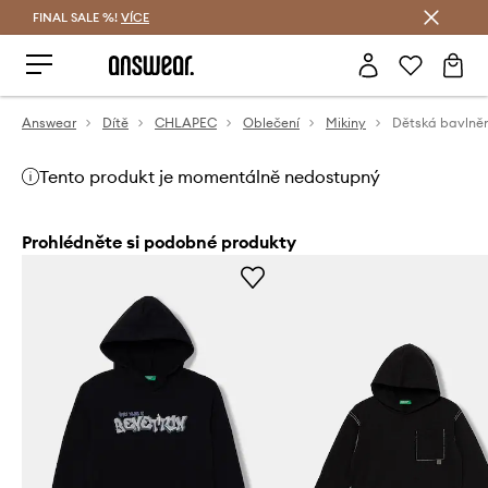
FINAL SALE %!
VÍCE
Ušetřete s Answear Club
Answear
Dítě
CHLAPEC
Oblečení
Mikiny
Tento produkt je momentálně nedostupný
Prohlédněte si podobné produkty