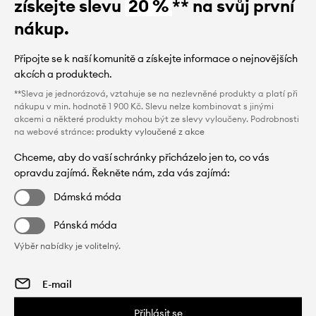
získejte slevu
20 %
** na svůj první
nákup.
Připojte se k naší komunitě a získejte informace o nejnovějších
akcích a produktech.
**Sleva je jednorázová, vztahuje se na nezlevněné produkty a platí při
nákupu v min. hodnotě 1 900 Kč. Slevu nelze kombinovat s jinými
akcemi a některé produkty mohou být ze slevy vyloučeny. Podrobnosti
na webové stránce:
produkty vyloučené z akce
Chceme, aby do vaší schránky přicházelo jen to, co vás
opravdu zajímá. Řekněte nám, zda vás zajímá:
Dámská móda
Pánská móda
Výběr nabídky je volitelný.
Přihlásit se