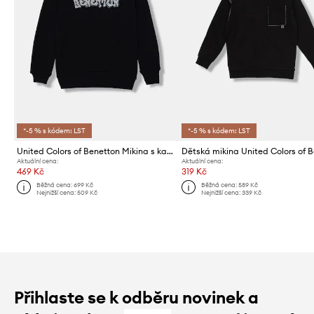
*-5 % s kódem: LST
*-5 % s kódem: LST
United Colors of Benetton Mikina s kapucí dětská bavlněná
Aktuální cena:
Aktuální cena:
469 Kč
319 Kč
Běžná cena:
699 Kč
Běžná cena:
589 Kč
Nejnižší cena:
509 Kč
Nejnižší cena:
339 Kč
Přihlaste se k odběru novinek a