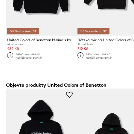
*-5 % s kódem: LST
*-5 % s kódem: LST
United Colors of Benetton Mikina s kapucí dětská bavlněná
Aktuální cena:
Aktuální cena:
469 Kč
319 Kč
Běžná cena:
699 Kč
Běžná cena:
589 Kč
Nejnižší cena:
509 Kč
Nejnižší cena:
339 Kč
Objevte produkty United Colors of Benetton