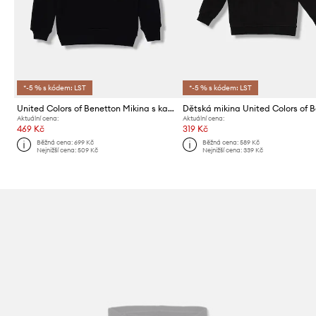
*-5 % s kódem: LST
*-5 % s kódem: LST
United Colors of Benetton Mikina s kapucí dětská bavlněná
Aktuální cena:
Aktuální cena:
469 Kč
319 Kč
Běžná cena:
699 Kč
Běžná cena:
589 Kč
Nejnižší cena:
509 Kč
Nejnižší cena:
339 Kč