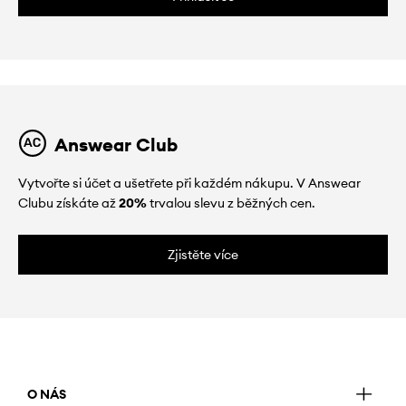
Answear Club
Vytvořte si účet a ušetřete při každém nákupu. V Answear
Clubu získáte až
20%
trvalou slevu z běžných cen.
Zjistěte více
O NÁS