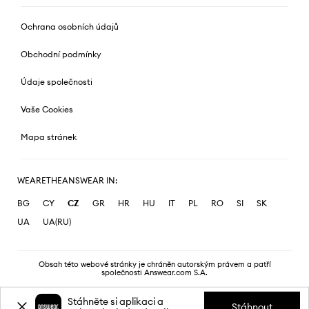
Ochrana osobních údajů
Obchodní podmínky
Údaje společnosti
Vaše Cookies
Mapa stránek
WEARETHEANSWEAR IN:
BG
CY
CZ
GR
HR
HU
IT
PL
RO
SI
SK
UA
UA(RU)
Obsah této webové stránky je chráněn autorským právem a patří
společnosti Answear.com S.A.
Stáhněte si aplikaci a
Stáhnout