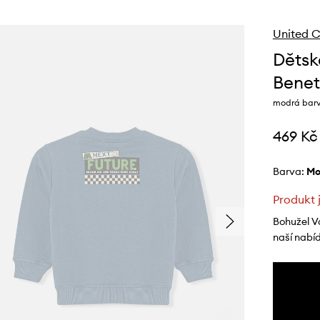
United C
Dětsk
Benet
modrá barv
469 Kč
Barva:
m
Produkt 
Bohužel V
naší nabí