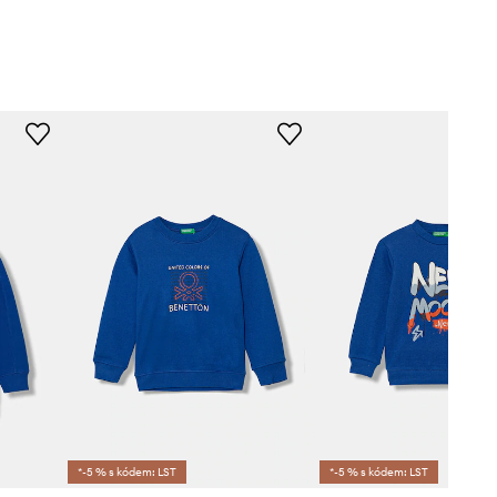
*-5 % s kódem: LST
*-5 % s kódem: LST