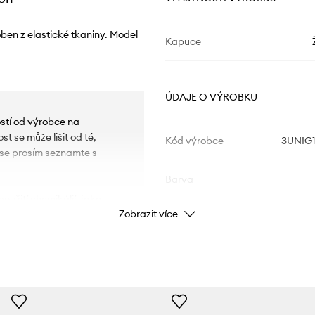
ben z elastické tkaniny. Model
Kapuce
ÚDAJE O VÝROBKU
ostí od výrobce na
t se může lišit od té,
Kód výrobce
3UNIG1
u se prosím seznamte s
Barva
oužití chemikálií, jako
Zobrazit více
bky jsou navíc bezpečné
Značka
U
které s sebou nesou riziko
Výrobce
d nepříznivými
ID produktu