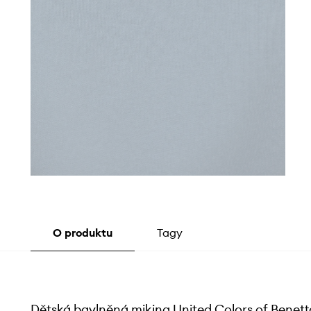
O produktu
Tagy
Dětská bavlněná mikina United Colors of Benet