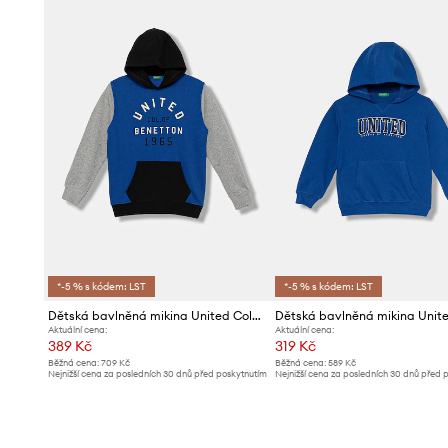
povětrnostními podmínkami.
- Model s potiskem.
*-5 % s kódem: LST
*-5 % s kódem: LST
Dětská bavlněná mikina United Colors of Benetton
Aktuální cena:
Aktuální cena:
389 Kč
319 Kč
Běžná cena:
709 Kč
Běžná cena:
589 Kč
Nejnižší cena za posledních 30 dnů před poskytnutím
Nejnižší cena za posledních 30 dnů před 
slevy:
399 Kč
slevy:
339 Kč