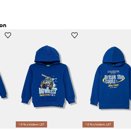
ton
*-5 % s kódem: LST
*-5 % s kódem: LST