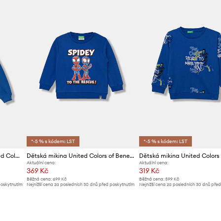
*-5 % s kódem: LST
*-5 % s kódem: LST
Dětská bavlněná mikina United Colors of Benetton
Dětská mikina United Colors of Benetton
Aktuální cena:
Aktuální cena:
369 Kč
319 Kč
Běžná cena:
699 Kč
Běžná cena:
599 Kč
poskytnutím
Nejnižší cena za posledních 30 dnů před poskytnutím
Nejnižší cena za posledních 30 dnů pře
slevy:
389 Kč
slevy:
339 Kč