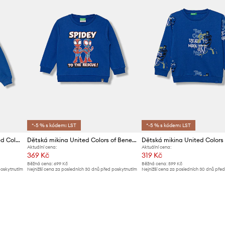
*-5 % s kódem: LST
*-5 % s kódem: LST
Dětská bavlněná mikina United Colors of Benetton
Dětská mikina United Colors of Benetton
Aktuální cena:
Aktuální cena:
369 Kč
319 Kč
Běžná cena:
699 Kč
Běžná cena:
599 Kč
poskytnutím
Nejnižší cena za posledních 30 dnů před poskytnutím
Nejnižší cena za posledních 30 dnů pře
slevy:
389 Kč
slevy:
339 Kč