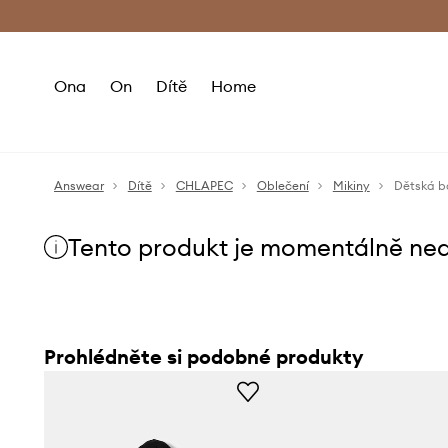
Premium Fashion Benefits
Doručení a vr
Ona
On
Dítě
Home
Answear
Dítě
CHLAPEC
Oblečení
Mikiny
Dětská b
Tento produkt je momentálně ne
Prohlédněte si podobné produkty