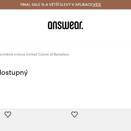
ácení zdarma (od 1800 Kč)
FINAL SALE % A VĚTŠÍ SLEVY V APLIKACI!
Doručení i do 24 h
VÍCE
Ušetřete s 
avlněná mikina United Colors of Benetton
dostupný