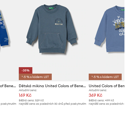
-35%
*-5 % s kódem: LST
*-5 % s kódem: LST
Dětská mikina United Colors of Benetton
Dětská mikina United Colors of Benetton
Aktuální cena:
Aktuální cena:
169 Kč
369 Kč
Běžná cena:
529 Kč
Běžná cena:
499 Kč
d poskytnutím
Nejnižší cena za posledních 30 dnů před poskytnutím
Nejnižší cena za posledních 30 dnů př
slevy:
264 Kč
slevy:
379 Kč