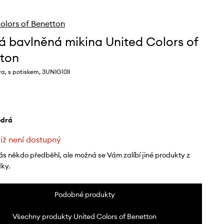
olors of Benetton
á bavlněná mikina United Colors of
ton
a, s potiskem, 3UNIG10II
odrá
již není dostupný
ás někdo předběhl, ale možná se Vám zalíbí jiné produkty z
dky.
Podobné produkty
Všechny produkty United Colors of Benetton