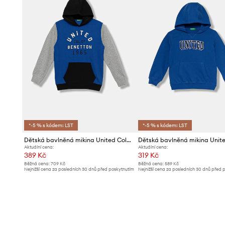
*-5 % s kódem: LST
*-5 % s kódem: LST
Dětská bavlněná mikina United Colors of Benetton
Aktuální cena:
Aktuální cena:
389 Kč
319 Kč
Běžná cena:
709 Kč
Běžná cena:
589 Kč
Nejnižší cena za posledních 30 dnů před poskytnutím
Nejnižší cena za posledních 30 dnů před 
slevy:
399 Kč
slevy:
339 Kč