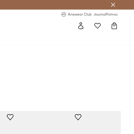
Answear Club
- 20 % na první objednávku
Answear Club
Journal
Pomoc