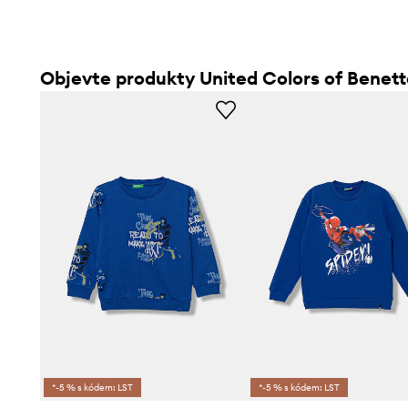
Objevte produkty United Colors of Benet
*-5 % s kódem: LST
*-5 % s kódem: LST