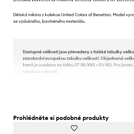
Dětská mikina z kolekce United Colors of Benetton. Model vyro
ze vzdušného, ​​bavlněného materiálu.
Dostupné velikosti jsou převedeny z italské tabulky velik
standardní evropskou tabulku velikostí. Objednaná velikos
která je uvedena na štítku (IT 38/XXS = EU XS). Pro jistot
tabulkou velikostí.
- Dress Safely je řada produktů, které jsou vyráběny bez p
jsou těžké kovy nebo zdraví škodlivá barviva. Tyto výro
pro děti, protože jsou navrženy bez použití malých prvků, 
udušení.
- Jednoduchý, neblokující střih.
Prohlédněte si podobné produkty
- Kulatý, žebrovaný výstřih.
- Dlouhý rukáv.
- Rukávy a spodní okraj zakončené lemy pro ochranu pře