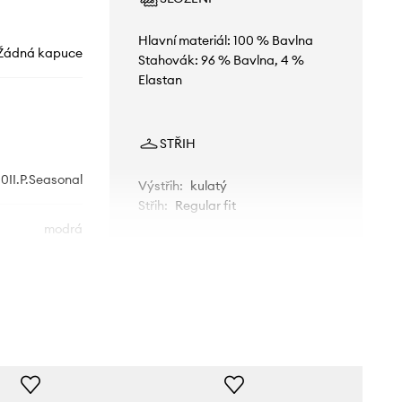
Hlavní materiál: 100 % Bavlna
Žádná kapuce
Stahovák: 96 % Bavlna, 4 %
Elastan
STŘIH
0II.P.Seasonal
Výstřih
:
kulatý
Střih
:
Regular fit
modrá
nited Colors of
Benetton