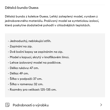
Dětská bunda Guess
Dětská bunda z kolekce Guess. Lehký zateplený model, vyroben z
jednobarevného materiálu. Prošívaný model se syntetickou izolací,
která poskytne dodatečné pohodlí v chladnějších teplotách.
- Jednoduchý, neblokující střih.
- Zapínání na zip.
- Dvě boční kapsy se zapínáním na zip.
- Model s kapucí, skrytý v knoflíkovém límci.
- Lehce izolovaný model na podšívce.
- Délka rukávu: 47 cm.
- Délka: 49 cm.
- Šířka v podpaží: 37 cm.
- Šířka v ramenou: 32 cm.
- Rozměry pro velikost: 125-135 cm.
Podrobnosti o výrobku