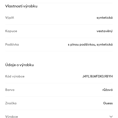
Vlastnosti výrobku
Výplň
syntetická
Kapuce
vestavěný
Podšívka
s plnou podšívkou, syntetická
Údaje o výrobku
Kód výrobce
J4YL18.WF3X0.9BYH
Barva
růžová
Značka
Guess
Výrobce