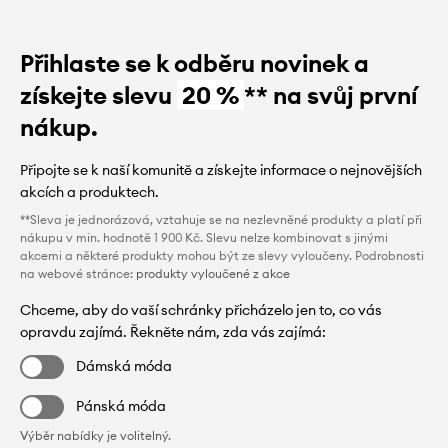
Přihlaste se k odběru novinek a
získejte slevu
20 %
** na svůj první
nákup.
Připojte se k naší komunitě a získejte informace o nejnovějších
akcích a produktech.
**Sleva je jednorázová, vztahuje se na nezlevněné produkty a platí při
nákupu v min. hodnotě 1 900 Kč. Slevu nelze kombinovat s jinými
akcemi a některé produkty mohou být ze slevy vyloučeny. Podrobnosti
na webové stránce:
produkty vyloučené z akce
Chceme, aby do vaší schránky přicházelo jen to, co vás
opravdu zajímá. Řekněte nám, zda vás zajímá:
Dámská móda
Pánská móda
Výběr nabídky je volitelný.