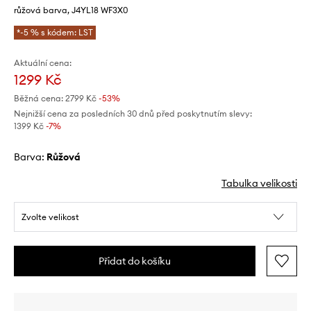
růžová barva, J4YL18 WF3X0
*-5 % s kódem: LST
Aktuální cena:
1299 Kč
Běžná cena:
2799 Kč
-53%
Nejnižší cena za posledních 30 dnů před poskytnutím slevy:
1399 Kč
 -7%
Barva:
růžová
Tabulka velikosti
Zvolte velikost
Přidat do košíku