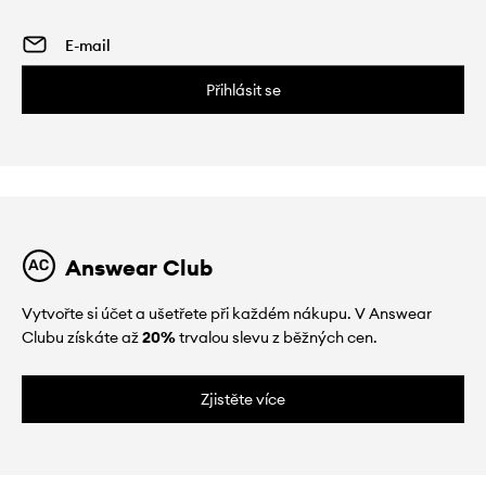
Přihlásit se
Answear Club
Vytvořte si účet a ušetřete při každém nákupu. V Answear
Clubu získáte až
20%
trvalou slevu z běžných cen.
Zjistěte více