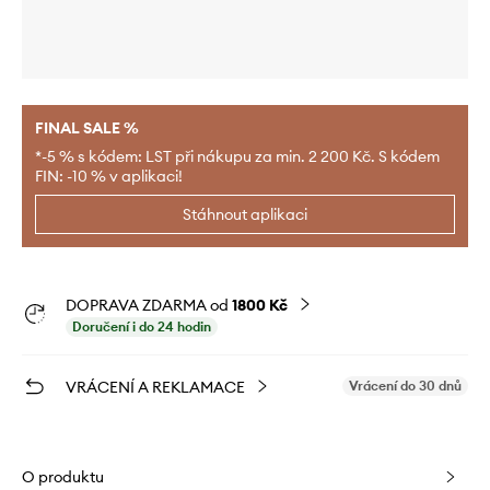
FINAL SALE %
*-5 % s kódem: LST při nákupu za min. 2 200 Kč. S kódem
FIN: -10 % v aplikaci!
Stáhnout aplikaci
DOPRAVA ZDARMA od
1800 Kč
Doručení i do 24 hodin
VRÁCENÍ A REKLAMACE
Vrácení do 30 dnů
O produktu