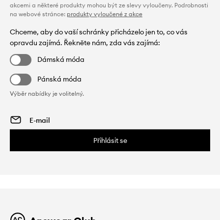
akcemi a některé produkty mohou být ze slevy vyloučeny. Podrobnosti
na webové stránce:
produkty vyloučené z akce
Chceme, aby do vaší schránky přicházelo jen to, co vás
opravdu zajímá. Řekněte nám, zda vás zajímá:
Dámská móda
Pánská móda
Výběr nabídky je volitelný.
Přihlásit se