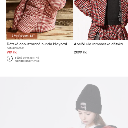
*-5 % s kódem: LST
Dětská oboustranná bunda Mayoral
Abel&Lula ramoneska dětská
Aktuální cena:
919 Kč
2099 Kč
Běžná cena:
1389 Kč
Nejnižší cena:
979 Kč