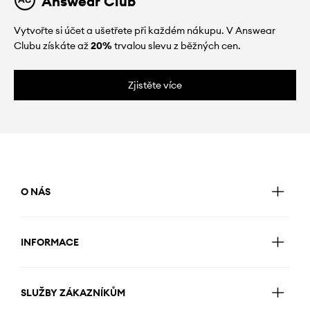
Answear Club
Vytvořte si účet a ušetřete při každém nákupu. V Answear
Clubu získáte až
20%
trvalou slevu z běžných cen.
Zjistěte více
O NÁS
INFORMACE
SLUŽBY ZÁKAZNÍKŮM