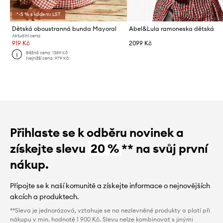
*-5 % s kódem: LST
Dětská oboustranná bunda Mayoral
Abel&Lula ramoneska dětská
Aktuální cena:
919 Kč
2099 Kč
Běžná cena:
1389 Kč
Nejnižší cena:
979 Kč
Přihlaste se k odběru novinek a
získejte slevu
20 %
** na svůj první
nákup.
Připojte se k naší komunitě a získejte informace o nejnovějších
akcích a produktech.
**Sleva je jednorázová, vztahuje se na nezlevněné produkty a platí při
nákupu v min. hodnotě 1 900 Kč. Slevu nelze kombinovat s jinými