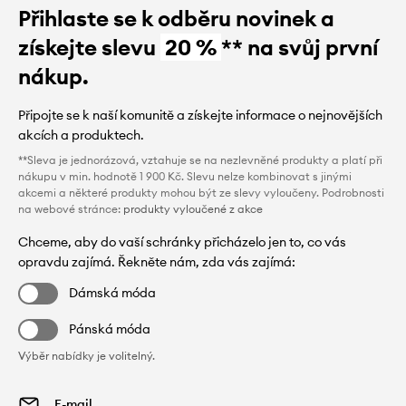
Přihlaste se k odběru novinek a
získejte slevu
20 %
** na svůj první
nákup.
Připojte se k naší komunitě a získejte informace o nejnovějších
akcích a produktech.
**Sleva je jednorázová, vztahuje se na nezlevněné produkty a platí při
nákupu v min. hodnotě 1 900 Kč. Slevu nelze kombinovat s jinými
akcemi a některé produkty mohou být ze slevy vyloučeny. Podrobnosti
na webové stránce:
produkty vyloučené z akce
Chceme, aby do vaší schránky přicházelo jen to, co vás
opravdu zajímá. Řekněte nám, zda vás zajímá:
Dámská móda
Pánská móda
Výběr nabídky je volitelný.