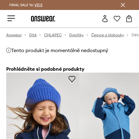
FINAL SALE %!
VÍCE
Ušetřete s Answear Club
Answear
Dítě
CHLAPEC
Doplňky
Čepice a klobouky
Dět
Tento produkt je momentálně nedostupný
Prohlédněte si podobné produkty