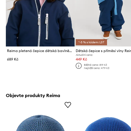
*-5 % s kódem: LST
Reima pletená čepice dětská bavlněná Hattara
Aktuální cena:
689 Kč
449 Kč
Běžná cena:
819 Kč
Nejnižší cena:
479 Kč
Objevte produkty Reima