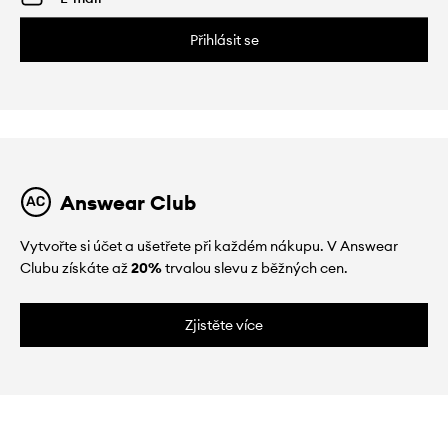
Přihlásit se
Answear Club
Vytvořte si účet a ušetřete při každém nákupu. V Answear
Clubu získáte až
20%
trvalou slevu z běžných cen.
Zjistěte více