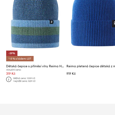
-39%
*-5 % s kódem: LST
Dětská čepice s příměsí vlny Reima Hiippa
Aktuální cena:
319 Kč
919 Kč
Běžná cena:
1059 Kč
Nejnižší cena:
529 Kč