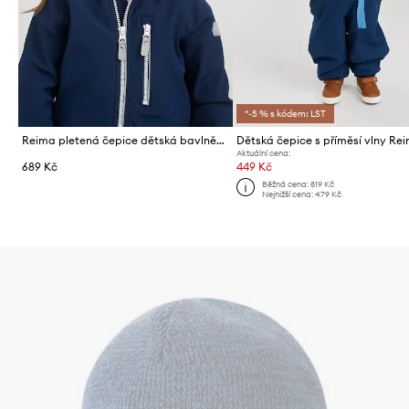
*-5 % s kódem: LST
Reima pletená čepice dětská bavlněná Hattara
Aktuální cena:
689 Kč
449 Kč
Běžná cena:
819 Kč
Nejnižší cena:
479 Kč