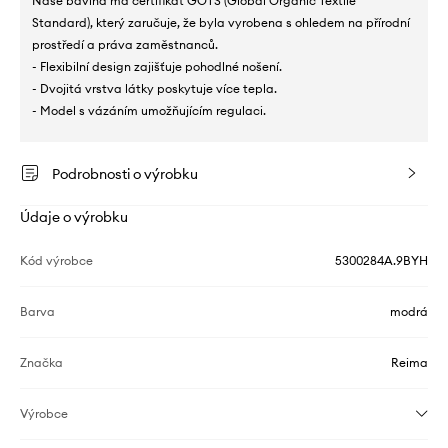
Naše bavlna má certifikát GOTS (Global Organic Textile
Standard), který zaručuje, že byla vyrobena s ohledem na přírodní
prostředí a práva zaměstnanců.
- Flexibilní design zajišťuje pohodlné nošení.
- Dvojitá vrstva látky poskytuje více tepla.
- Model s vázáním umožňujícím regulaci.
Podrobnosti o výrobku
Údaje o výrobku
Kód výrobce
5300284A.9BYH
Barva
modrá
Značka
Reima
Výrobce