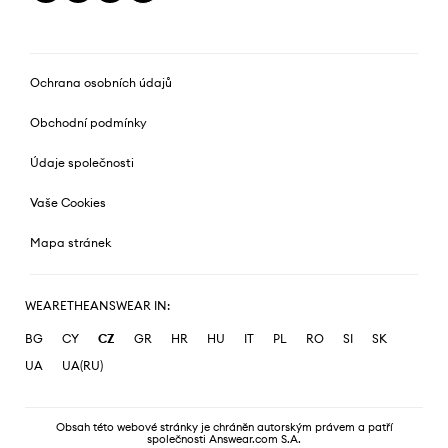
Ochrana osobních údajů
Obchodní podmínky
Údaje společnosti
Vaše Cookies
Mapa stránek
WEARETHEANSWEAR IN:
BG
CY
CZ
GR
HR
HU
IT
PL
RO
SI
SK
UA
UA(RU)
Obsah této webové stránky je chráněn autorským právem a patří
společnosti Answear.com S.A.