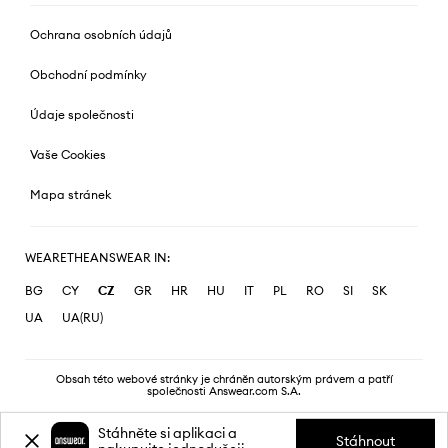
Ochrana osobních údajů
Obchodní podmínky
Údaje společnosti
Vaše Cookies
Mapa stránek
WEARETHEANSWEAR IN:
BG
CY
CZ
GR
HR
HU
IT
PL
RO
SI
SK
UA
UA(RU)
Obsah této webové stránky je chráněn autorským právem a patří
společnosti Answear.com S.A.
Stáhněte si aplikaci a
Stáhnout