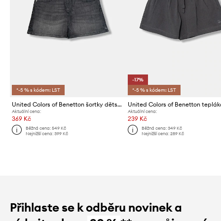
-17%
*-5 % s kódem: LST
*-5 % s kódem: LST
United Colors of Benetton šortky dětské
Aktuální cena:
Aktuální cena:
369 Kč
239 Kč
Běžná cena:
549 Kč
Běžná cena:
349 Kč
Nejnižší cena:
399 Kč
Nejnižší cena:
289 Kč
Přihlaste se k odběru novinek a