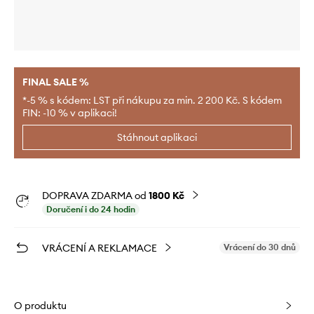
FINAL SALE %
*-5 % s kódem: LST při nákupu za min. 2 200 Kč. S kódem
FIN: -10 % v aplikaci!
Stáhnout aplikaci
DOPRAVA ZDARMA od
1800 Kč
Doručení i do 24 hodin
VRÁCENÍ A REKLAMACE
Vrácení do 30 dnů
O produktu