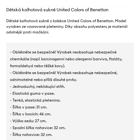
Dětská kalhotová sukně United Colors of Benetton
Dětské kalhotová sukně z kolekce United Colors of Benetton. Model
vyroben ze vzorované pleteniny. Díky obsahu polyesteru je materiál
odolnější proti mačkání.
- Oblékněte se bezpečně! Výrobek neobsahuje nebezpečné
chemikálie (např. karcinogenní nebo alergenní barviva, ftaláty,
formaldehyd nebo těžké kovy).
- Oblékněte se bezpečně! Výrobek neobsahuje nebezpečné,
odnímatelné nebo příliš dlouhé prvky.
- Jednoduchý, neblokující střih.
- Elastická guma v pase.
- Tenká, elastická pletenina.
- Šířka v pase: 31 cm.
- Šířka v bocích: 46 cm.
- Výška sedu: 27 cm.
- Spodní šířka nohavice: 32 cm.
- Šířka nohavice: 32 cm.