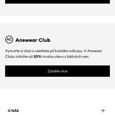
Answear Club
Vytvořte si účet a ušetřete při každém nákupu. V Answear
Clubu získáte až
20%
trvalou slevu z běžných cen.
Zjistěte více
O NÁS