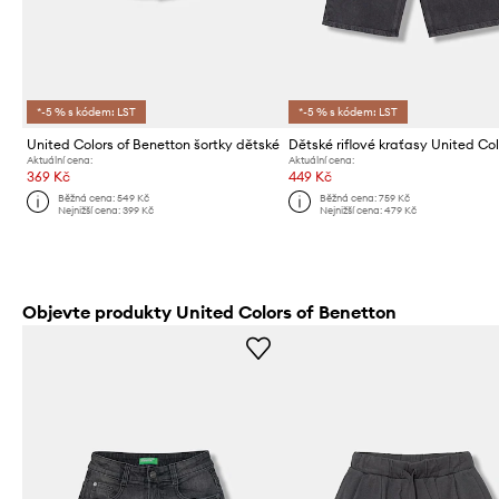
*-5 % s kódem: LST
*-5 % s kódem: LST
United Colors of Benetton šortky dětské
Aktuální cena:
Aktuální cena:
369 Kč
449 Kč
Běžná cena:
549 Kč
Běžná cena:
759 Kč
Nejnižší cena:
399 Kč
Nejnižší cena:
479 Kč
Objevte produkty United Colors of Benetton