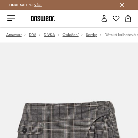
FINAL SALE %!
VÍCE
Ušetřete s Answear Club
Answear
Dítě
DÍVKA
Oblečení
Šortky