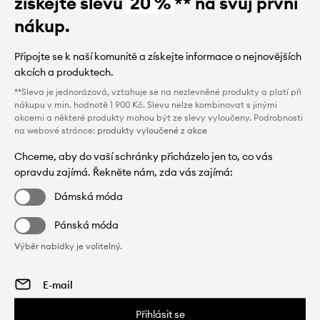
získejte slevu
20 %
** na svůj první
nákup.
Připojte se k naší komunitě a získejte informace o nejnovějších
akcích a produktech.
**Sleva je jednorázová, vztahuje se na nezlevněné produkty a platí při
nákupu v min. hodnotě 1 900 Kč. Slevu nelze kombinovat s jinými
akcemi a některé produkty mohou být ze slevy vyloučeny. Podrobnosti
na webové stránce:
produkty vyloučené z akce
Chceme, aby do vaší schránky přicházelo jen to, co vás
opravdu zajímá. Řekněte nám, zda vás zajímá:
Dámská móda
Pánská móda
Výběr nabídky je volitelný.
Přihlásit se