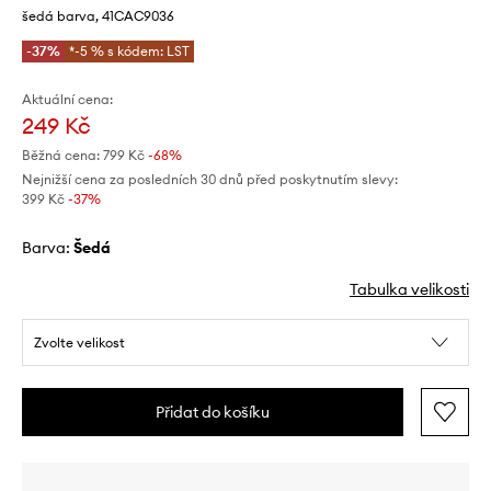
šedá barva, 41CAC9036
-37%
*-5 % s kódem: LST
Aktuální cena:
249 Kč
Běžná cena:
799 Kč
-68%
Nejnižší cena za posledních 30 dnů před poskytnutím slevy:
399 Kč
 -37%
Barva:
šedá
Tabulka velikosti
Zvolte velikost
Přidat do košíku