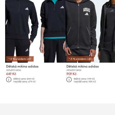
*-5 % s kódem: LST
*-5 % s kódem: LST
Dětská mikina adidas
Dětská mikina adidas
Aktuální cena:
Aktuální cena:
649 Kč
909 Kč
Běžná cena:
849 Kč
Běžná cena:
1199 Kč
Nejnižší cena:
679 Kč
Nejnižší cena:
939 Kč