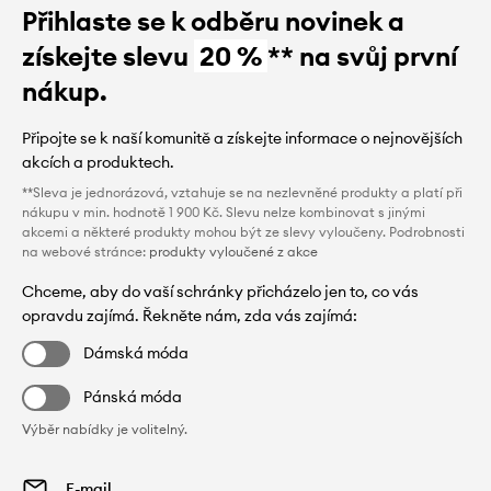
Přihlaste se k odběru novinek a
získejte slevu
20 %
** na svůj první
nákup.
Připojte se k naší komunitě a získejte informace o nejnovějších
akcích a produktech.
**Sleva je jednorázová, vztahuje se na nezlevněné produkty a platí při
nákupu v min. hodnotě 1 900 Kč. Slevu nelze kombinovat s jinými
akcemi a některé produkty mohou být ze slevy vyloučeny. Podrobnosti
na webové stránce:
produkty vyloučené z akce
Chceme, aby do vaší schránky přicházelo jen to, co vás
opravdu zajímá. Řekněte nám, zda vás zajímá:
Dámská móda
Pánská móda
Výběr nabídky je volitelný.