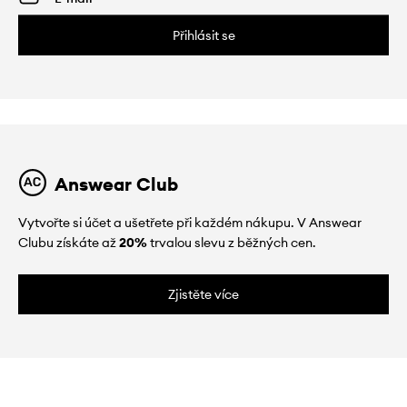
Přihlásit se
Answear Club
Vytvořte si účet a ušetřete při každém nákupu. V Answear
Clubu získáte až
20%
trvalou slevu z běžných cen.
Zjistěte více