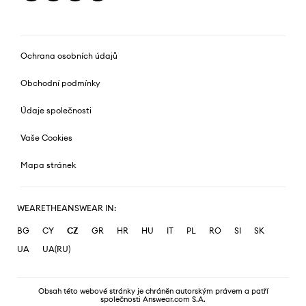
Ochrana osobních údajů
Obchodní podmínky
Údaje společnosti
Vaše Cookies
Mapa stránek
WEARETHEANSWEAR IN:
BG
CY
CZ
GR
HR
HU
IT
PL
RO
SI
SK
UA
UA(RU)
Obsah této webové stránky je chráněn autorským právem a patří
společnosti Answear.com S.A.