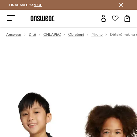
FINAL SALE %!
VÍCE
Ušetřete s Answear Club
Answear
Dítě
CHLAPEC
Oblečení
Mikiny
Dětská mikina