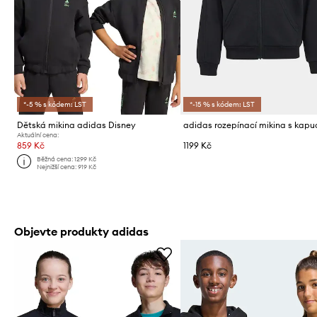
*-5 % s kódem: LST
*-15 % s kódem: LST
Dětská mikina adidas Disney
Aktuální cena:
859 Kč
1199 Kč
Běžná cena:
1299 Kč
Nejnižší cena:
919 Kč
Objevte produkty adidas