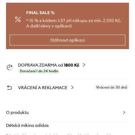
FINAL SALE %
*-15 % s kódem: LST při nákupu za min. 2 200 Kč.
A další slevy v aplikaci!
Stáhnout aplikaci
DOPRAVA ZDARMA od
1800 Kč
Doručení i do 24 hodin
VRÁCENÍ A REKLAMACE
Vrácení do 30 dnů
O produktu
Dětská mikina adidas