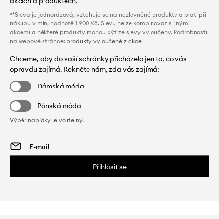
akcích a produktech.
**Sleva je jednorázová, vztahuje se na nezlevněné produkty a platí při
nákupu v min. hodnotě 1 900 Kč. Slevu nelze kombinovat s jinými
akcemi a některé produkty mohou být ze slevy vyloučeny. Podrobnosti
na webové stránce:
produkty vyloučené z akce
Chceme, aby do vaší schránky přicházelo jen to, co vás
opravdu zajímá. Řekněte nám, zda vás zajímá:
Dámská móda
Pánská móda
Výběr nabídky je volitelný.
Přihlásit se