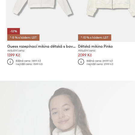
-12%
*-5 % s kódem: LST
*-10 % s kódem: LST
Guess rozepínací mikina dětská s bavlnou
Dětská mikina Pinko
Aktuální cena:
Aktuální cena:
1399 Kč
2099 Kč
Běžná cena:
1899 Kč
Běžná cena:
3499 Kč
Nejnižší cena:
1599 Kč
Nejnižší cena:
2199 Kč