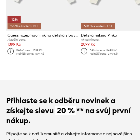
-12%
*-5 % s kódem: LST
*-10 % s kódem: LST
Guess rozepínací mikina dětská s bavlnou
Dětská mikina Pinko
Aktuální cena:
Aktuální cena:
1399 Kč
2099 Kč
Běžná cena:
1899 Kč
Běžná cena:
3499 Kč
Nejnižší cena:
1599 Kč
Nejnižší cena:
2199 Kč
Přihlaste se k odběru novinek a
získejte slevu
20 %
** na svůj první
nákup.
Připojte se k naší komunitě a získejte informace o nejnovějších