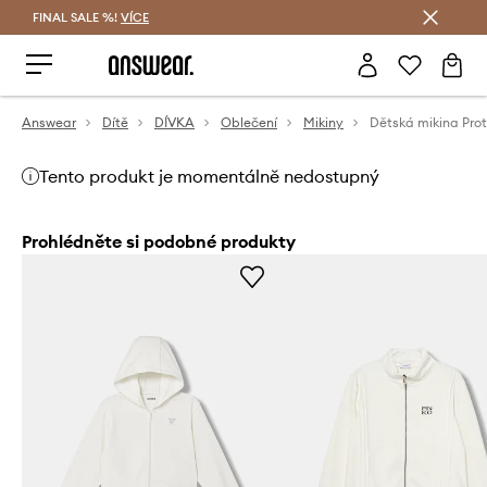
FINAL SALE %!
VÍCE
Ušetřete s Answear Club
Answear
Dítě
DÍVKA
Oblečení
Mikiny
Dětská mikina Prot
Tento produkt je momentálně nedostupný
Prohlédněte si podobné produkty