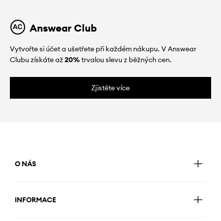
Answear Club
Vytvořte si účet a ušetřete při každém nákupu. V Answear
Clubu získáte až
20%
trvalou slevu z běžných cen.
Zjistěte více
O NÁS
INFORMACE