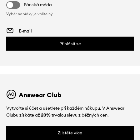
Pánská móda
Výběr nabídky je volitelný.
Přihlásit se
Answear Club
Vytvořte si účet a ušetřete při každém nákupu. V Answear
Clubu získáte až
20%
trvalou slevu z běžných cen.
Zjistěte více