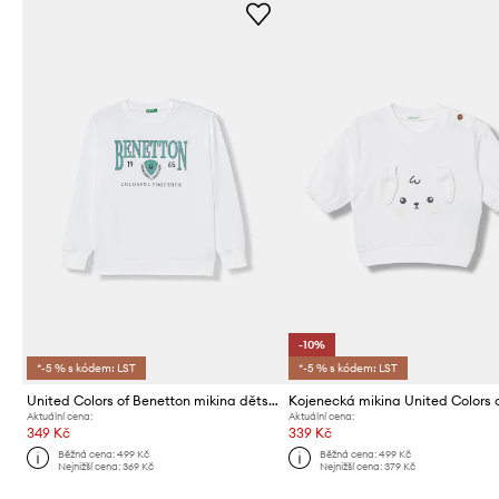
-10%
*-5 % s kódem: LST
*-5 % s kódem: LST
United Colors of Benetton mikina dětská bavlněná
Aktuální cena:
Aktuální cena:
349 Kč
339 Kč
Běžná cena:
499 Kč
Běžná cena:
499 Kč
Nejnižší cena:
369 Kč
Nejnižší cena:
379 Kč