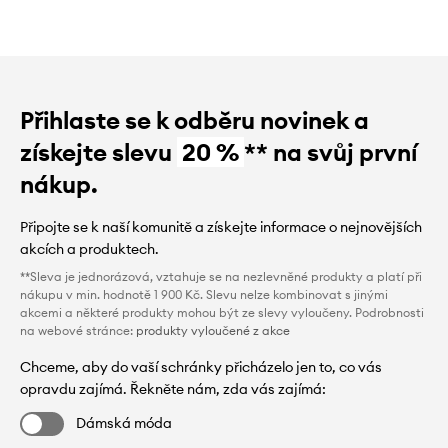
Přihlaste se k odběru novinek a
získejte slevu
20 %
** na svůj první
nákup.
Připojte se k naší komunitě a získejte informace o nejnovějších
akcích a produktech.
**Sleva je jednorázová, vztahuje se na nezlevněné produkty a platí při
nákupu v min. hodnotě 1 900 Kč. Slevu nelze kombinovat s jinými
akcemi a některé produkty mohou být ze slevy vyloučeny. Podrobnosti
na webové stránce:
produkty vyloučené z akce
Chceme, aby do vaší schránky přicházelo jen to, co vás
opravdu zajímá. Řekněte nám, zda vás zajímá:
Dámská móda