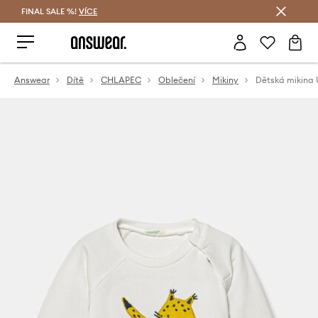
FINAL SALE %!
VÍCE
Ušetřete s Answear Club
Answear
Dítě
CHLAPEC
Oblečení
Mikiny