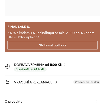
FINAL SALE %
*-5 % s kódem: LST při nákupu za min. 2 200 Kč. S kódem
FIN: -10 % v aplikaci!
Stáhnout aplikaci
DOPRAVA ZDARMA od
1800 Kč
Doručení i do 24 hodin
VRÁCENÍ A REKLAMACE
Vrácení do 30 dnů
O produktu