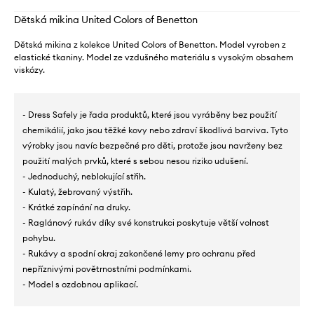
Dětská mikina United Colors of Benetton
Dětská mikina z kolekce United Colors of Benetton. Model vyroben z
elastické tkaniny. Model ze vzdušného materiálu s vysokým obsahem
viskózy.
- Dress Safely je řada produktů, které jsou vyráběny bez použití
chemikálií, jako jsou těžké kovy nebo zdraví škodlivá barviva. Tyto
výrobky jsou navíc bezpečné pro děti, protože jsou navrženy bez
použití malých prvků, které s sebou nesou riziko udušení.
- Jednoduchý, neblokující střih.
- Kulatý, žebrovaný výstřih.
- Krátké zapínání na druky.
- Raglánový rukáv díky své konstrukci poskytuje větší volnost
pohybu.
- Rukávy a spodní okraj zakončené lemy pro ochranu před
nepříznivými povětrnostními podmínkami.
- Model s ozdobnou aplikací.