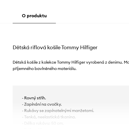
O produktu
Dětská riflová košile Tommy Hilfiger
Dětská košile z kolekce Tommy Hilfiger vyrobená z denimu. 
příjemného bavlněného materiálu.
- Rovný střih.
- Zapínání na cvočky.
- Rukávy se zapínatelnými manžetami.
- Tenká, neelastická tkanina.
- Délka rukávu: 50 cm.