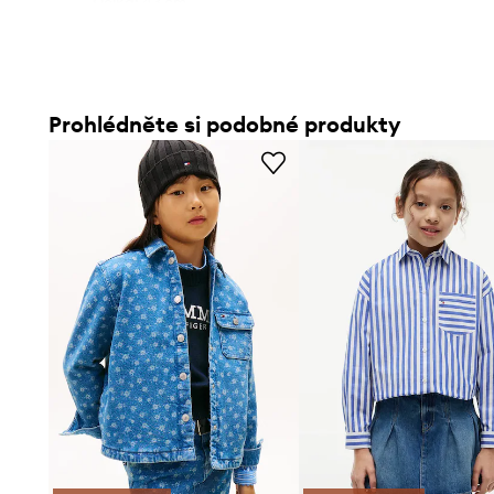
- Délka: 43 cm.
- Šířka v podpaží: 40 cm.
- Rozměry pro velikost: 152 cm.
Prohlédněte si podobné produkty