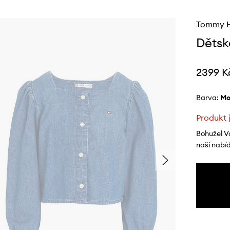
Tommy Hi
Dětsk
2399 K
Barva:
m
Produkt 
Bohužel V
naší nabí