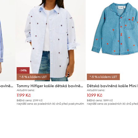
-14%
*-5 % s kódem: LST
*-5 % s kódem: LST
Tommy Hilfiger košile dětská bavlněná
Tommy Hilfiger košile dětská bavlněná
Aktuální cena:
Aktuální cena:
1199 Kč
1099 Kč
Běžná cena:
2199 Kč
Běžná cena:
1899 Kč
Nejnižší cena za posledních 30 dnů před poskytnutím
Nejnižší cena za posledních 30 dnů pře
slevy:
1399 Kč
slevy:
1199 Kč