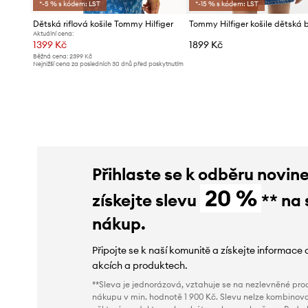
*-5 % s kódem: LST
*-15 % s kódem: LST
Dětská riflová košile Tommy Hilfiger
Aktuální cena:
1399 Kč
1899 Kč
Běžná cena:
2399 Kč
Nejnižší cena za posledních 30 dnů před poskytnutím
slevy:
1499 Kč
Přihlaste se k odběru novin
20 %
získejte slevu
** na 
nákup.
Připojte se k naší komunitě a získejte informace 
akcích a produktech.
**Sleva je jednorázová, vztahuje se na nezlevněné prod
nákupu v min. hodnotě 1 900 Kč. Slevu nelze kombinova