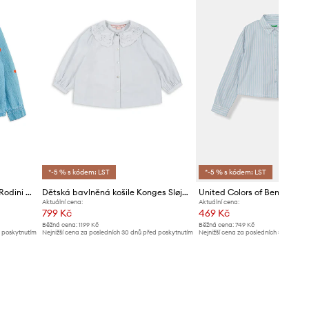
*-5 % s kódem: LST
*-5 % s kódem: LST
Dětská bavlněná košile Mini Rodini Mini hearts
Dětská bavlněná košile Konges Sløjd RILO COLLAR SHIRT GOTS
Aktuální cena:
Aktuální cena:
799 Kč
469 Kč
Běžná cena:
1199 Kč
Běžná cena:
749 Kč
d poskytnutím
Nejnižší cena za posledních 30 dnů před poskytnutím
Nejnižší cena za posledních 30 dnů př
slevy:
829 Kč
slevy:
499 Kč