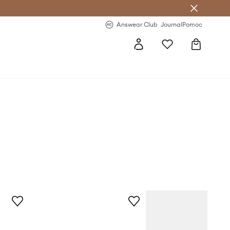
Answear Club
- 20 % na první objednávku
Answear Club
Journal
Pomoc