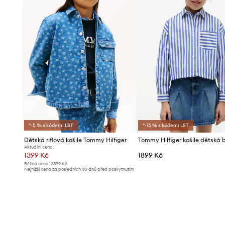
*-5 % s kódem: LST
*-15 % s kódem: LST
Dětská riflová košile Tommy Hilfiger
Aktuální cena:
1399 Kč
1899 Kč
Běžná cena:
2399 Kč
Nejnižší cena za posledních 30 dnů před poskytnutím
slevy:
1499 Kč