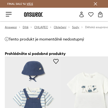
FINAL SALE %!
VÍCE
Ušetřete s Answear Club
Answear
Dítě
CHLAPEC
Oblečení
Sady
Dětská souprav
Tento produkt je momentálně nedostupný
Prohlédněte si podobné produkty