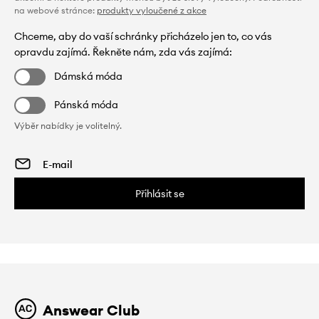
na webové stránce:
produkty vyloučené z akce
Chceme, aby do vaší schránky přicházelo jen to, co vás
opravdu zajímá. Řekněte nám, zda vás zajímá:
Dámská móda
Pánská móda
Výběr nabídky je volitelný.
Přihlásit se
Answear Club