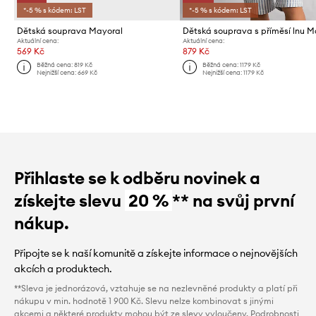
*-5 % s kódem: LST
*-5 % s kódem: LST
Dětská souprava Mayoral
Aktuální cena:
Aktuální cena:
569 Kč
879 Kč
Běžná cena:
819 Kč
Běžná cena:
1179 Kč
Nejnižší cena:
669 Kč
Nejnižší cena:
1179 Kč
Přihlaste se k odběru novinek a
získejte slevu
20 %
** na svůj první
nákup.
Připojte se k naší komunitě a získejte informace o nejnovějších
akcích a produktech.
**Sleva je jednorázová, vztahuje se na nezlevněné produkty a platí při
nákupu v min. hodnotě 1 900 Kč. Slevu nelze kombinovat s jinými
akcemi a některé produkty mohou být ze slevy vyloučeny. Podrobnosti