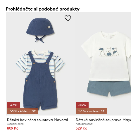
Prohlédněte si podobné produkty
-26%
-25%
*-5 % s kódem: LST
*-5 % s kódem: LST
Dětská bavlněná souprava Mayoral
Dětská bavlněná souprava Mayo
Aktuální cena:
Aktuální cena:
809 Kč
529 Kč