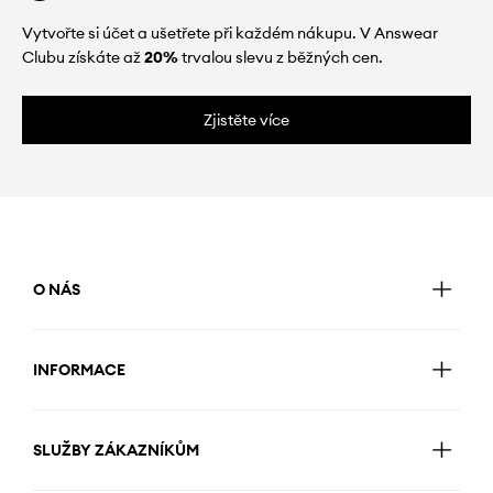
Vytvořte si účet a ušetřete při každém nákupu. V Answear
Clubu získáte až
20%
trvalou slevu z běžných cen.
Zjistěte více
O NÁS
INFORMACE
SLUŽBY ZÁKAZNÍKŮM