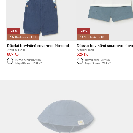
-26%
-25%
*-5 % s kódem: LST
*-5 % s kódem: LST
Dětská bavlněná souprava Mayoral
Dětská bavlněná souprava Mayo
Aktuální cena:
Aktuální cena:
809 Kč
529 Kč
Běžná cena:
1099 Kč
Běžná cena:
709 Kč
Nejnižší cena:
1099 Kč
Nejnižší cena:
709 Kč