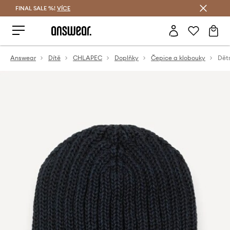
FINAL SALE %!
VÍCE
Ušetřete s Answear Club
Answear
Dítě
CHLAPEC
Doplňky
Čepice a klobouky