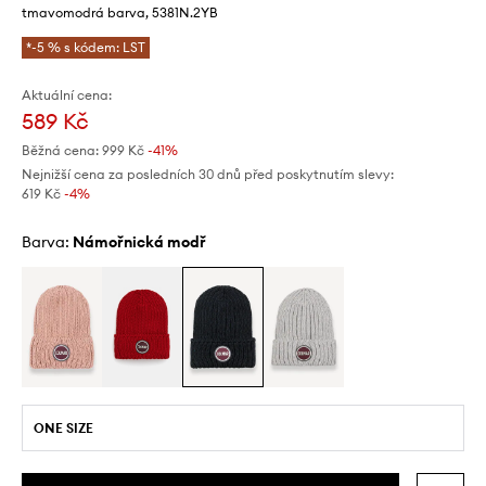
tmavomodrá barva, 5381N.2YB
*-5 % s kódem: LST
Aktuální cena:
589 Kč
Běžná cena:
999 Kč
-41%
Nejnižší cena za posledních 30 dnů před poskytnutím slevy:
619 Kč
 -4%
Barva:
námořnická modř
ONE SIZE