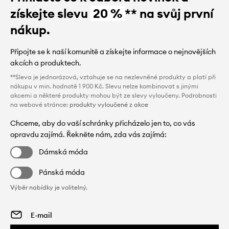
získejte slevu
20 %
** na svůj první
nákup.
Připojte se k naší komunitě a získejte informace o nejnovějších
akcích a produktech.
**Sleva je jednorázová, vztahuje se na nezlevněné produkty a platí při
nákupu v min. hodnotě 1 900 Kč. Slevu nelze kombinovat s jinými
akcemi a některé produkty mohou být ze slevy vyloučeny. Podrobnosti
na webové stránce:
produkty vyloučené z akce
Chceme, aby do vaší schránky přicházelo jen to, co vás
opravdu zajímá. Řekněte nám, zda vás zajímá:
Dámská móda
Pánská móda
Výběr nabídky je volitelný.