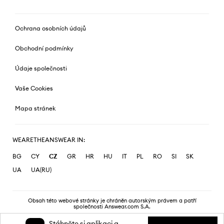
Ochrana osobních údajů
Obchodní podmínky
Údaje společnosti
Vaše Cookies
Mapa stránek
WEARETHEANSWEAR IN:
BG
CY
CZ
GR
HR
HU
IT
PL
RO
SI
SK
UA
UA(RU)
Obsah této webové stránky je chráněn autorským právem a patří
společnosti Answear.com S.A.
Stáhněte si aplikaci a