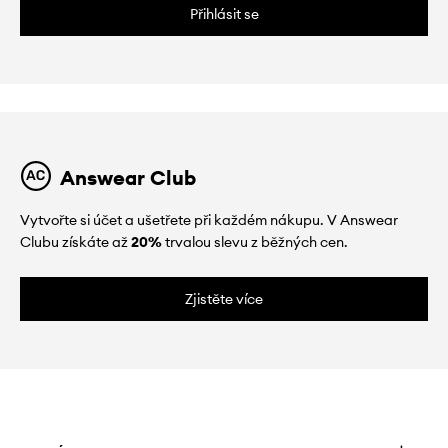
Přihlásit se
Answear Club
Vytvořte si účet a ušetřete při každém nákupu. V Answear
Clubu získáte až
20%
trvalou slevu z běžných cen.
Zjistěte více