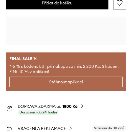
Přidat do košíku
FINAL SALE %
*-5 % s kódem: LST při nákupu za min. 2 200 Kč. S kódem
FIN: -10 % v aplikaci!
Stáhnout aplikaci
DOPRAVA ZDARMA od
1800 Kč
Doručení i do 24 hodin
VRÁCENÍ A REKLAMACE
Vrácení do 30 dnů