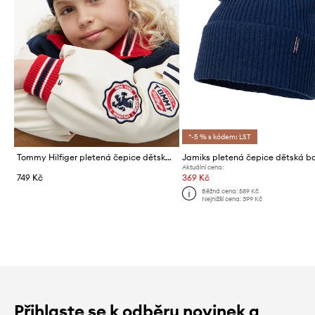
*-5 % s kódem: LST
Tommy Hilfiger pletená čepice dětská bavlněná
Aktuální cena:
749 Kč
369 Kč
Běžná cena:
589 Kč
Nejnižší cena:
399 Kč
Přihlaste se k odběru novinek a