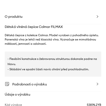
O produktu
Dětská vlněná čepice Colmar FILMAX
Dětská čepice z kolekce Colmar. Model vyroben z pohodlného úpletu.
Panenská vlna je lehčí než klasická vlna. Vyznačuje se mimořádnou
měkkostí, jemností a odolností.
- Flexibilní konstrukce s žebrovanou strukturou dokonale padne na
hlavu.
- Skládání ve spodní části navíc chrání před prochladnutím.
Podrobnosti o výrobku
Údaje o výrobku
Kód výrobce
5381N.2YB