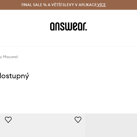
ácení zdarma (od 1800 Kč)
FINAL SALE % A VĚTŠÍ SLEVY V APLIKACI!
Doručení i do 24 h
VÍCE
Ušetřete s 
ky Mayoral
dostupný