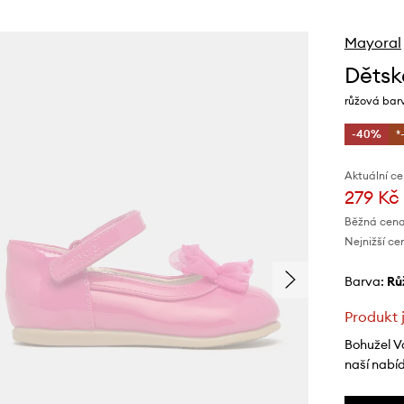
Mayoral
Dětsk
růžová bar
-40%
*
Aktuální ce
279 Kč
Běžná cena
Nejnižší ce
Barva:
r
Produkt 
Bohužel V
naší nabí