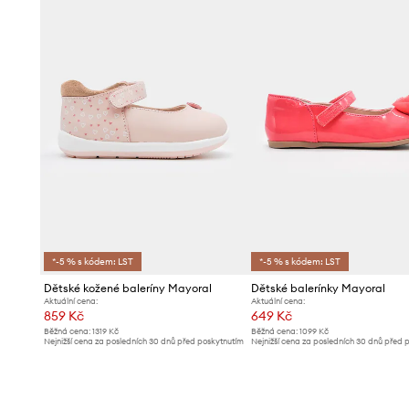
*-5 % s kódem: LST
*-5 % s kódem: LST
Dětské kožené baleríny Mayoral
Dětské balerínky Mayoral
Aktuální cena:
Aktuální cena:
859 Kč
649 Kč
Běžná cena:
1319 Kč
Běžná cena:
1099 Kč
Nejnižší cena za posledních 30 dnů před poskytnutím
Nejnižší cena za posledních 30 dnů před 
slevy:
909 Kč
slevy:
719 Kč