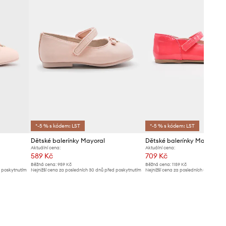
*-5 % s kódem: LST
*-5 % s kódem: LST
Dětské balerínky Mayoral
Dětské balerínky Mayoral
Aktuální cena:
Aktuální cena:
589 Kč
709 Kč
Běžná cena:
959 Kč
Běžná cena:
1159 Kč
d poskytnutím
Nejnižší cena za posledních 30 dnů před poskytnutím
Nejnižší cena za posledních 30 dnů př
slevy:
609 Kč
slevy:
759 Kč