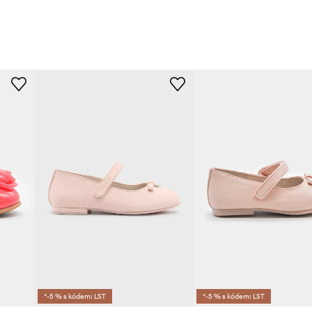
*-5 % s kódem: LST
*-5 % s kódem: LST