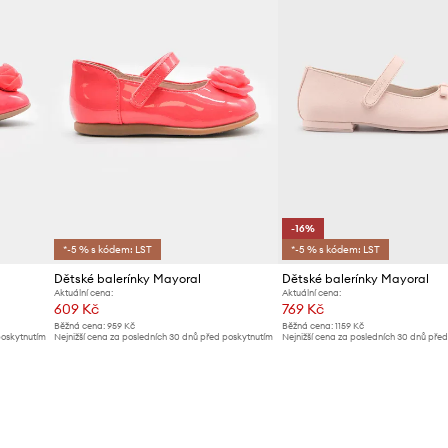
-16%
*-5 % s kódem: LST
*-5 % s kódem: LST
Dětské balerínky Mayoral
Dětské balerínky Mayoral
Aktuální cena:
Aktuální cena:
609 Kč
769 Kč
Běžná cena:
959 Kč
Běžná cena:
1159 Kč
poskytnutím
Nejnižší cena za posledních 30 dnů před poskytnutím
Nejnižší cena za posledních 30 dnů pře
slevy:
669 Kč
slevy:
919 Kč