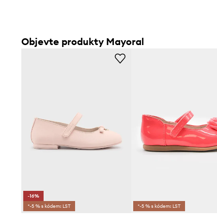
Objevte produkty Mayoral
-16%
*-5 % s kódem: LST
*-5 % s kódem: LST