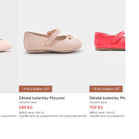
*-5 % s kódem: LST
*-5 % s kódem: LST
Dětské balerínky Mayoral
Dětské balerínky Mayoral
Aktuální cena:
Aktuální cena:
589 Kč
709 Kč
Běžná cena:
959 Kč
Běžná cena:
1159 Kč
d poskytnutím
Nejnižší cena za posledních 30 dnů před poskytnutím
Nejnižší cena za posledních 30 dnů př
slevy:
609 Kč
slevy:
759 Kč