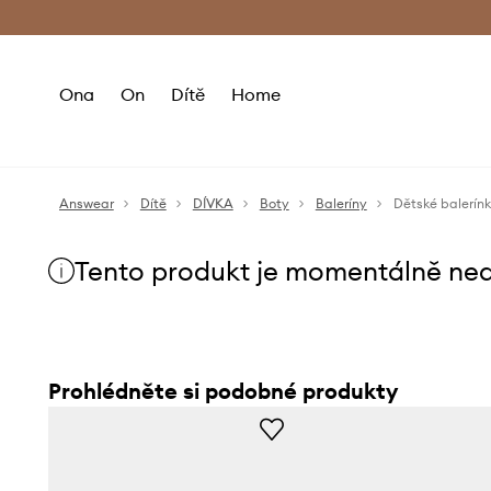
Premium Fashion Benefits
Doručení a vr
Ona
On
Dítě
Home
Answear
Dítě
DÍVKA
Boty
Baleríny
Dětské balerín
Tento produkt je momentálně ne
Prohlédněte si podobné produkty