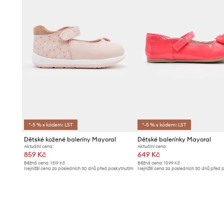
*-5 % s kódem: LST
*-5 % s kódem: LST
Dětské kožené baleríny Mayoral
Dětské balerínky Mayoral
Aktuální cena:
Aktuální cena:
859 Kč
649 Kč
Běžná cena:
1319 Kč
Běžná cena:
1099 Kč
Nejnižší cena za posledních 30 dnů před poskytnutím
Nejnižší cena za posledních 30 dnů před 
slevy:
909 Kč
slevy:
719 Kč