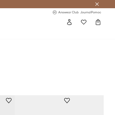
Answear Club
- 20 % na první objednávku
Answear Club
Journal
Pomoc