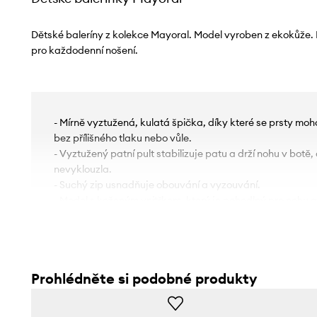
Dětské baleríny z kolekce Mayoral. Model vyroben z ekokůže.
pro každodenní nošení.
- Mírně vyztužená, kulatá špička, díky které se prsty mo
bez přílišného tlaku nebo vůle.
- Vyztužený patní pult stabilizuje patu a drží nohu v botě
nevyklouzla.
- Suchý zip usnadňuje obouvání a vyzouvání.
- Model s koženým vnitřkem, který je pohodlný pro nohu 
a vzniku nepříjemného zápachu.
- Gumová podešev je trvalá a odolná proti poškození.
Prohlédněte si podobné produkty