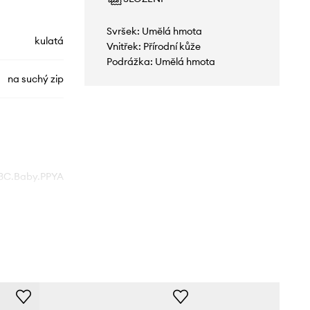
Svršek: Umělá hmota
kulatá
Vnitřek: Přírodní kůže
Podrážka: Umělá hmota
na suchý zip
33C.Baby.PPYA
růžová
Mayoral