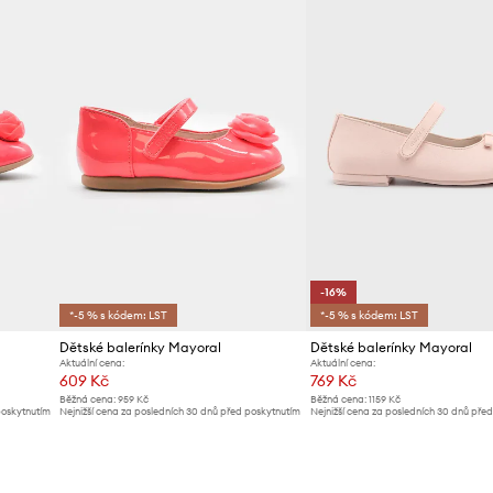
ID produktu
-16%
*-5 % s kódem: LST
*-5 % s kódem: LST
Dětské balerínky Mayoral
Dětské balerínky Mayoral
Aktuální cena:
Aktuální cena:
609 Kč
769 Kč
Běžná cena:
959 Kč
Běžná cena:
1159 Kč
poskytnutím
Nejnižší cena za posledních 30 dnů před poskytnutím
Nejnižší cena za posledních 30 dnů pře
slevy:
669 Kč
slevy:
919 Kč