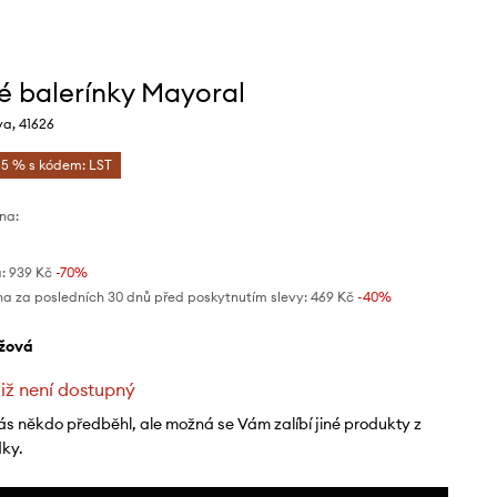
é balerínky Mayoral
va, 41626
-5 % s kódem: LST
na:
:
939 Kč
-70%
na za posledních 30 dnů před poskytnutím slevy:
469 Kč
 -40%
ůžová
již není dostupný
ás někdo předběhl, ale možná se Vám zalíbí jiné produkty z
dky.