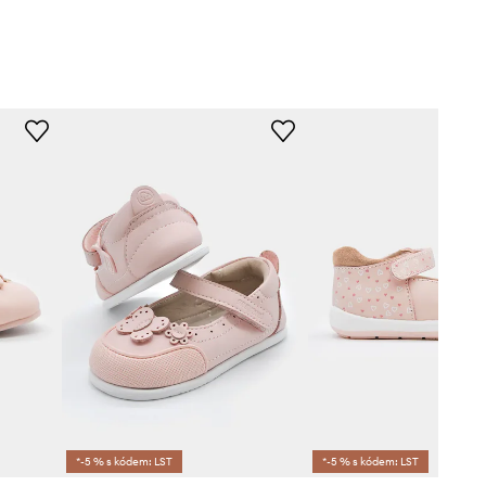
*-5 % s kódem: LST
*-5 % s kódem: LST