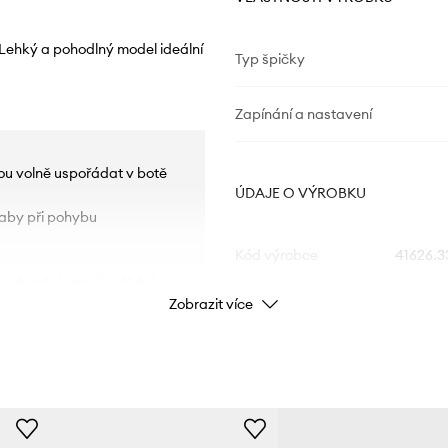
 Lehký a pohodlný model ideální
Typ špičky
Zapínání a nastavení
hou volně uspořádat v botě
ÚDAJE O VÝROBKU
, aby při pohybu
Kód výrobce
41626.
a zabraňuje tření, oděrkám
Zobrazit více
Barva
Značka
Výrobce