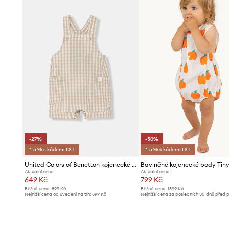
-27%
-50%
*-5 % s kódem: LST
*-5 % s kódem: LST
United Colors of Benetton kojenecké romper se lnem
Aktuální cena:
Aktuální cena:
649 Kč
799 Kč
Běžná cena:
899 Kč
Běžná cena:
1599 Kč
Nejnižší cena od uvedení na trh:
899 Kč
Nejnižší cena za posledních 30 dnů před 
slevy:
1599 Kč