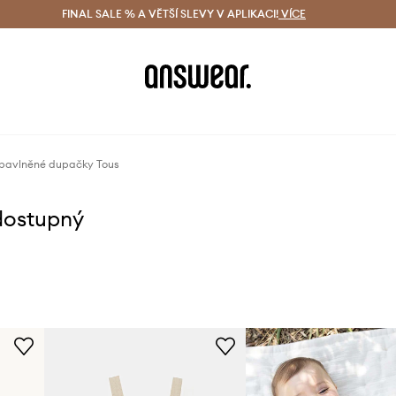
ácení zdarma (od 1800 Kč)
FINAL SALE % A VĚTŠÍ SLEVY V APLIKACI!
Doručení i do 24 h
VÍCE
Ušetřete s 
bavlněné dupačky Tous
dostupný