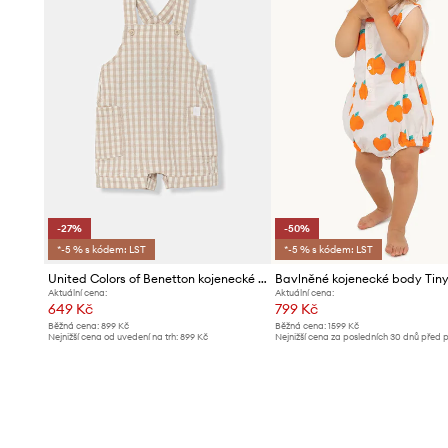
-27%
-50%
*-5 % s kódem: LST
*-5 % s kódem: LST
United Colors of Benetton kojenecké romper se lnem
Aktuální cena:
Aktuální cena:
649 Kč
799 Kč
Běžná cena:
899 Kč
Běžná cena:
1599 Kč
Nejnižší cena od uvedení na trh:
899 Kč
Nejnižší cena za posledních 30 dnů před 
slevy:
1599 Kč