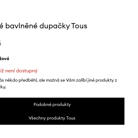
é bavlněné dupačky Tous
č
éžová
již není dostupný
ás někdo předběhl, ale možná se Vám zalíbí jiné produkty z
dky.
Podobné produkty
Všechny produkty Tous