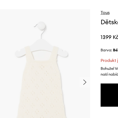
Tous
Dětsk
1399 K
Barva:
b
Produkt 
Bohužel V
naší nabí