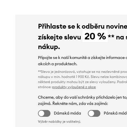
Přihlaste se k odběru novin
20 %
získejte slevu
** na 
nákup.
Připojte se k naší komunitě a získejte informace 
akcích a produktech.
**Sleva je jednorázová, vztahuje se na nezlevněné prod
nákupu v min. hodnotě 1 900 Kč. Slevu nelze kombinova
některé produkty mohou být ze slevy vyloučeny. Podr
stránce:
produkty vyloučené z akce
Chceme, aby do vaší schránky přicházelo jen to
zajímá. Řekněte nám, zda vás zajímá:
Dámská móda
Pánská mó
Výběr nabídky je volitelný.