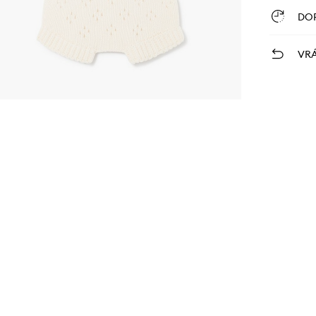
DO
VRÁ