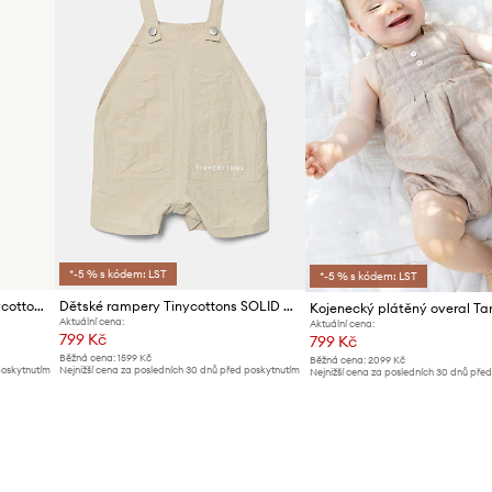
*-5 % s kódem: LST
*-5 % s kódem: LST
Bavlněné kojenecké body Tinycottons APPLES WOVEN BODY
Dětské rampery Tinycottons SOLID SHORT DUNGAREE
Aktuální cena:
Aktuální cena:
799 Kč
799 Kč
Běžná cena:
1599 Kč
Běžná cena:
2099 Kč
poskytnutím
Nejnižší cena za posledních 30 dnů před poskytnutím
Nejnižší cena za posledních 30 dnů pře
slevy:
829 Kč
slevy:
829 Kč