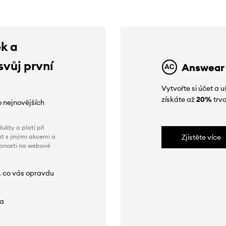
ek a
svůj první
Answear
Vytvořte si účet a
získáte až
20%
trva
o nejnovějších
ukty a platí při
t s jinými akcemi a
Zjistěte více
obnosti na webové
, co vás opravdu
da