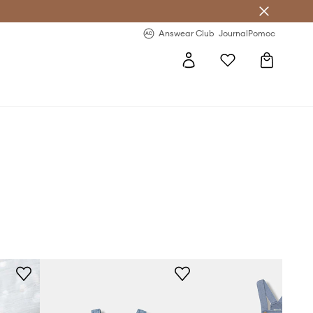
Answear Club
- 20 % na první objednávku
Answear Club
Journal
Pomoc