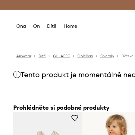
Premium Fashion Benefits
Doručení a vr
Ona
On
Dítě
Home
Answear
Dítě
CHLAPEC
Oblečení
Overaly
Dětské 
Tento produkt je momentálně ne
Prohlédněte si podobné produkty