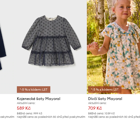
*-5 % s kódem: LST
*-5 % s kódem: LST
Kojenecké šaty Mayoral
Dívčí šaty Mayoral
Aktuální cena:
Aktuální cena:
589 Kč
709 Kč
Běžná cena:
999 Kč
Běžná cena:
1039 Kč
poskytnutím
Nejnižší cena za posledních 30 dnů před poskytnutím
Nejnižší cena za posledních 30 dnů pře
slevy:
619 Kč
slevy:
739 Kč