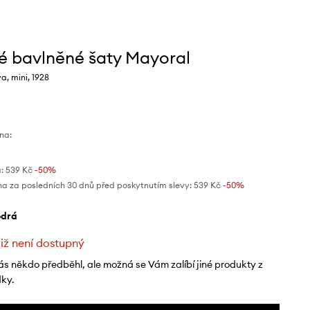
é bavlněné šaty Mayoral
, mini, 1928
na:
:
539 Kč
-50%
na za posledních 30 dnů před poskytnutím slevy:
539 Kč
 -50%
odrá
již není dostupný
ás někdo předběhl, ale možná se Vám zalíbí jiné produkty z
dky.