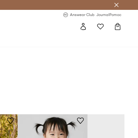
Answear Club
- 20 % na první objednávku
Answear Club
Journal
Pomoc