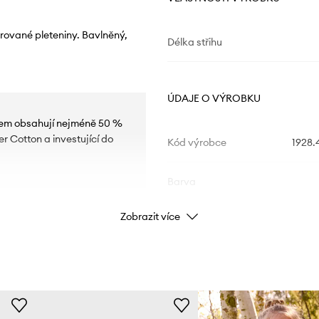
rované pleteniny. Bavlněný,
Délka střihu
ÚDAJE O VÝROBKU
akem obsahují nejméně 50 %
r Cotton a investující do
Kód výrobce
1928
Barva
Zobrazit více
Značka
Výrobce
ID produktu