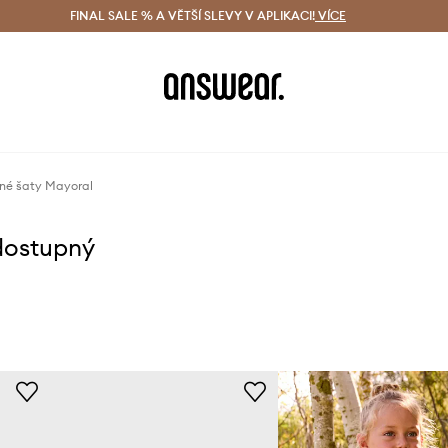
ácení zdarma (od 1800 Kč)
FINAL SALE % A VĚTŠÍ SLEVY V APLIKACI!
Doručení i do 24 h
VÍCE
Ušetřete s 
né šaty Mayoral
dostupný