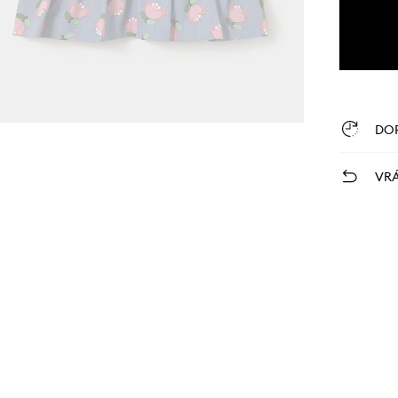
DO
VRÁ