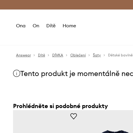
Premium Fashion Benefits
Doručení a vr
Ona
On
Dítě
Home
Answear
Dítě
DÍVKA
Oblečení
Šaty
Dětské bavlně
Tento produkt je momentálně ne
Prohlédněte si podobné produkty