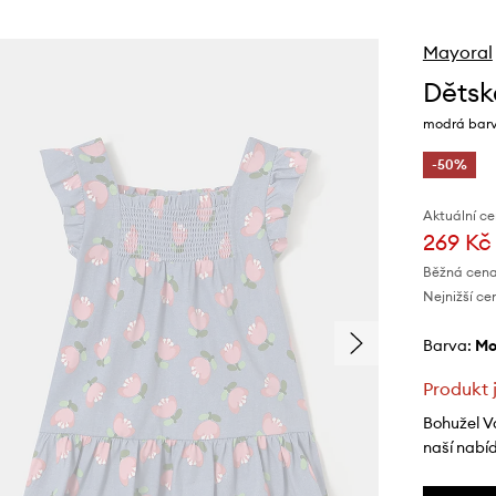
Mayoral
Dětsk
modrá barva
-50%
Aktuální ce
269 Kč
Běžná cena
Nejnižší ce
Barva:
m
Produkt 
Bohužel V
naší nabí