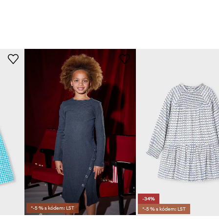
-34%
*-5 % s kódem: LST
*-5 % s kódem: LST