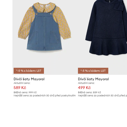
*-5 % s kódem: LST
*-5 % s kódem: LST
Dívčí šaty Mayoral
Dívčí šaty Mayoral
Aktuální cena:
Aktuální cena:
589 Kč
499 Kč
Běžná cena:
999 Kč
Běžná cena:
839 Kč
Nejnižší cena za posledních 30 dnů před poskytnutím
Nejnižší cena za posledních 30 dnů před 
slevy:
619 Kč
slevy:
519 Kč