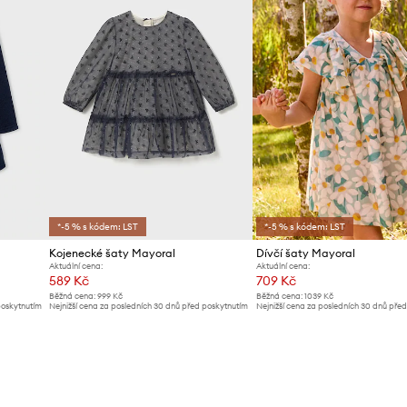
*-5 % s kódem: LST
*-5 % s kódem: LST
Kojenecké šaty Mayoral
Dívčí šaty Mayoral
Aktuální cena:
Aktuální cena:
589 Kč
709 Kč
Běžná cena:
999 Kč
Běžná cena:
1039 Kč
poskytnutím
Nejnižší cena za posledních 30 dnů před poskytnutím
Nejnižší cena za posledních 30 dnů pře
slevy:
619 Kč
slevy:
739 Kč