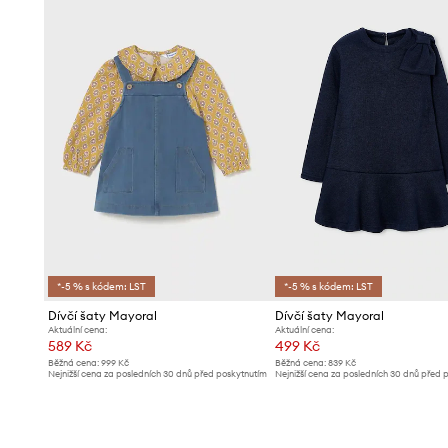
*-5 % s kódem: LST
*-5 % s kódem: LST
Dívčí šaty Mayoral
Dívčí šaty Mayoral
Aktuální cena:
Aktuální cena:
589 Kč
499 Kč
Běžná cena:
999 Kč
Běžná cena:
839 Kč
Nejnižší cena za posledních 30 dnů před poskytnutím
Nejnižší cena za posledních 30 dnů před 
slevy:
619 Kč
slevy:
519 Kč