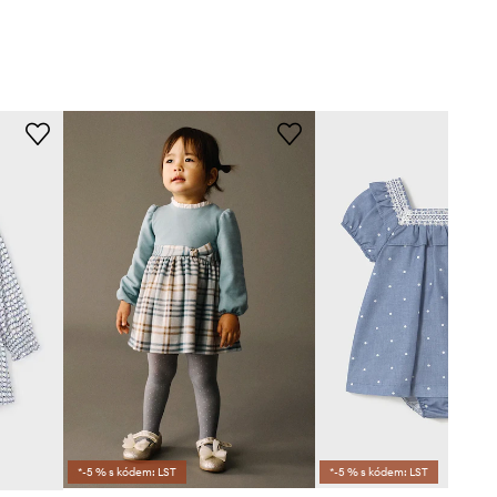
*-5 % s kódem: LST
*-5 % s kódem: LST