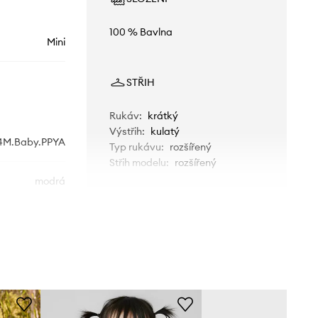
100 % Bavlna
Mini
STŘIH
Rukáv
:
krátký
Výstřih
:
kulatý
.4M.Baby.PPYA
Typ rukávu
:
rozšířený
Střih modelu
:
rozšířený
modrá
Mayoral