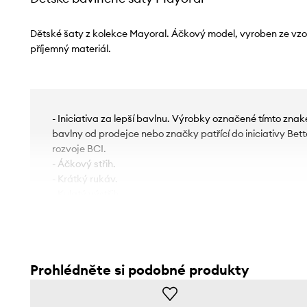
Dětské šaty z kolekce Mayoral. Áčkový model, vyroben ze vzo
příjemný materiál.
- Iniciativa za lepší bavlnu. Výrobky označené tímto zn
bavlny od prodejce nebo značky patřící do iniciativy Bette
rozvoje BCI.
- Áčkový střih.
- Krátký rukáv.
- Kulatý výstřih.
Prohlédněte si podobné produkty