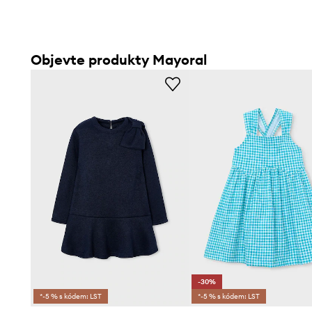
Objevte produkty Mayoral
-30%
*-5 % s kódem: LST
*-5 % s kódem: LST