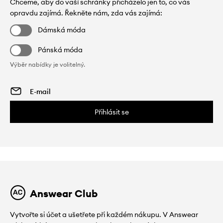
Chceme, aby do vaší schránky přicházelo jen to, co vás
opravdu zajímá. Řekněte nám, zda vás zajímá:
Dámská móda
Pánská móda
Výběr nabídky je volitelný.
Přihlásit se
Answear Club
Vytvořte si účet a ušetřete při každém nákupu. V Answear