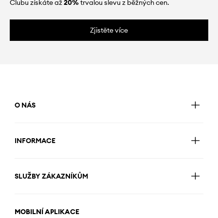
Clubu získáte až
20%
trvalou slevu z běžných cen.
Zjistěte více
O NÁS
INFORMACE
SLUŽBY ZÁKAZNÍKŮM
MOBILNÍ APLIKACE