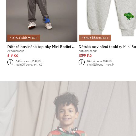
*-5 % s kódem: LST
*-5 % s kódem: LST
Dětské bavlněné tepláky Mini Rodini Dino
Aktuální cena:
Aktuální cena:
619 Kč
1099 Kč
Běžná cena:
1099 Kč
Běžná cena:
1599 Kč
Nejnižší cena:
649 Kč
Nejnižší cena:
1199 Kč