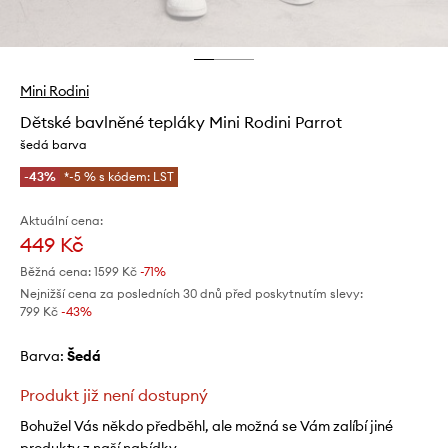
Mini Rodini
Dětské bavlněné tepláky Mini Rodini Parrot
šedá barva
-43%
*-5 % s kódem: LST
Aktuální cena:
449 Kč
Běžná cena:
1599 Kč
-71%
Nejnižší cena za posledních 30 dnů před poskytnutím slevy:
799 Kč
 -43%
Barva:
šedá
Produkt již není dostupný
Bohužel Vás někdo předběhl, ale možná se Vám zalíbí jiné