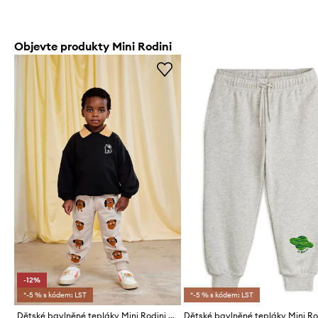
Objevte produkty Mini Rodini
-12%
*-5 % s kódem: LST
*-5 % s kódem: LST
Dětské bavlněné tepláky Mini Rodini Doggies