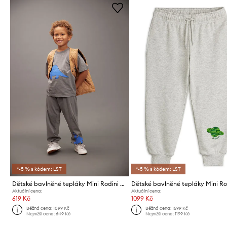
*-5 % s kódem: LST
*-5 % s kódem: LST
Dětské bavlněné tepláky Mini Rodini Dino
Aktuální cena:
Aktuální cena:
619 Kč
1099 Kč
Běžná cena:
1099 Kč
Běžná cena:
1599 Kč
Nejnižší cena:
649 Kč
Nejnižší cena:
1199 Kč