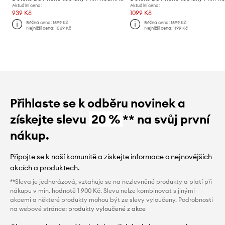
Aktuální cena:
Aktuální cena:
939 Kč
1099 Kč
Běžná cena:
1599 Kč
Běžná cena:
1599 Kč
Nejnižší cena:
1069 Kč
Nejnižší cena:
1199 Kč
Přihlaste se k odběru novinek a
získejte slevu
20 %
** na svůj první
nákup.
Připojte se k naší komunitě a získejte informace o nejnovějších
akcích a produktech.
**Sleva je jednorázová, vztahuje se na nezlevněné produkty a platí při
nákupu v min. hodnotě 1 900 Kč. Slevu nelze kombinovat s jinými
akcemi a některé produkty mohou být ze slevy vyloučeny. Podrobnosti
na webové stránce:
produkty vyloučené z akce