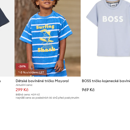
-26%
*-5 % s kódem: LST
s
Dětské bavlněné tričko Mayoral
BOSS tričko kojenecké bavln
Aktuální cena:
299 Kč
969 Kč
Běžná cena:
409 Kč
Nejnižší cena za posledních 30 dnů před poskytnutím
slevy:
409 Kč