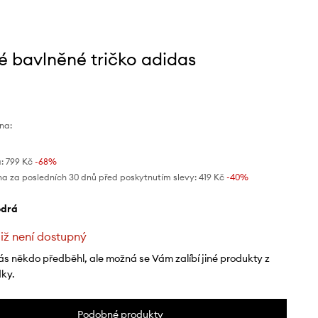
é bavlněné tričko adidas
na:
:
799 Kč
-68%
na za posledních 30 dnů před poskytnutím slevy:
419 Kč
 -40%
odrá
již není dostupný
ás někdo předběhl, ale možná se Vám zalíbí jiné produkty z
dky.
Podobné produkty