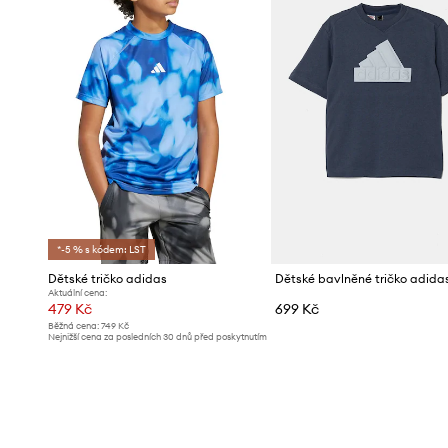
*-5 % s kódem: LST
Dětské tričko adidas
Dětské bavlněné tričko adida
Aktuální cena:
479 Kč
699 Kč
Běžná cena:
749 Kč
Nejnižší cena za posledních 30 dnů před poskytnutím
slevy:
509 Kč