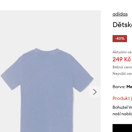
adidas
Dětsk
-40%
Aktuální ce
249 Kč
Běžná cena
Nejnižší ce
Barva:
m
Produkt 
Bohužel V
naší nabí