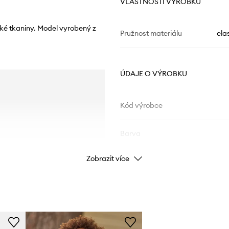
VLASTNOSTI VÝROBKU
cké tkaniny. Model vyrobený z
Pružnost materiálu
ela
ÚDAJE O VÝROBKU
Kód výrobce
Barva
Zobrazit více
Značka
Výrobce
ID produktu