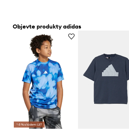
Objevte produkty adidas
*-5 % s kódem: LST