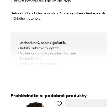
Dětské bavlněné tričko adidas
Dětské tričko z kolekce adidas. Model vyroben z tenké, elasti
měkkého materiálu.
- Jednoduchý, neblokující střih.
- Kulatý, žebrovaný výstřih.
- Vyšité logo značky na přední straně.
- Délka: 53 cm.
- Šířka v podpaží: 40 cm.
- Rozměry pro velikost: 128 cm.
Prohlédněte si podobné produkty