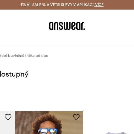
ácení zdarma (od 1800 Kč)
FINAL SALE % A VĚTŠÍ SLEVY V APLIKACI!
Doručení i do 24 h
VÍCE
Ušetřete s 
tské bavlněné tričko adidas
dostupný