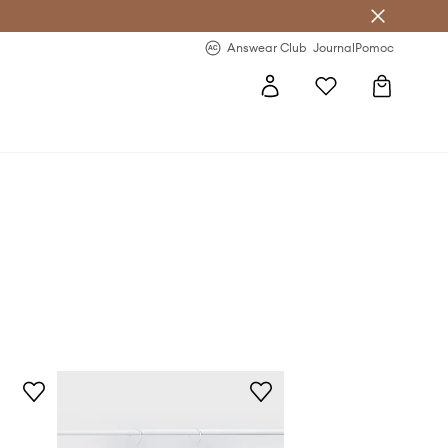
Answear Club
- 20 % na první objednávku
Answear Club
Journal
Pomoc