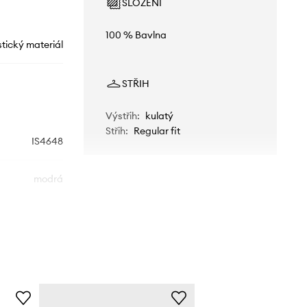
SLOŽENÍ
100 % Bavlna
stický materiál
STŘIH
Výstřih
:
kulatý
Střih
:
Regular fit
IS4648
modrá
adidas