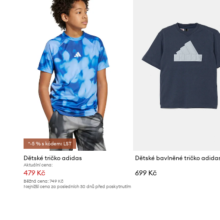
*-5 % s kódem: LST
Dětské tričko adidas
Dětské bavlněné tričko adida
Aktuální cena:
479 Kč
699 Kč
Běžná cena:
749 Kč
Nejnižší cena za posledních 30 dnů před poskytnutím
slevy:
509 Kč