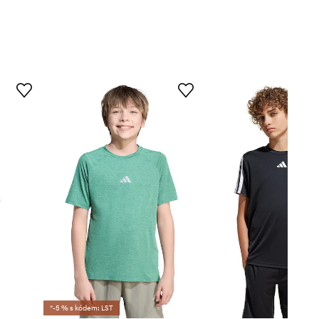
*-5 % s kódem: LST