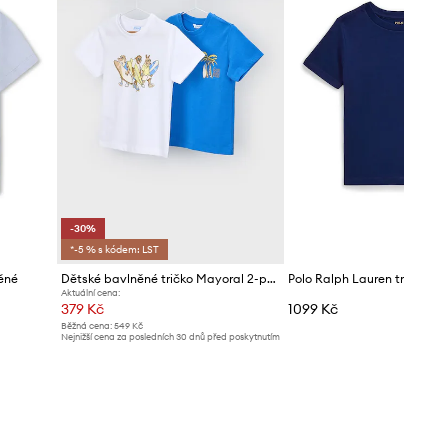
-30%
*-5 % s kódem: LST
ěné
Dětské bavlněné tričko Mayoral 2-pack
Aktuální cena:
379 Kč
1099 Kč
Běžná cena:
549 Kč
Nejnižší cena za posledních 30 dnů před poskytnutím
slevy:
549 Kč