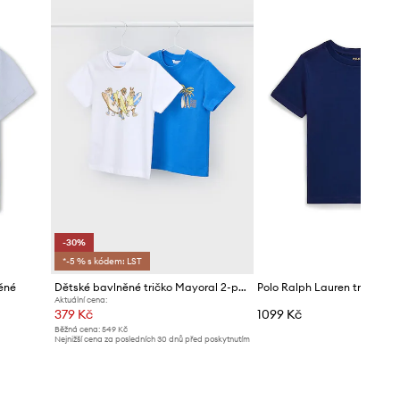
-30%
*-5 % s kódem: LST
ěné
Dětské bavlněné tričko Mayoral 2-pack
Aktuální cena:
379 Kč
1099 Kč
Běžná cena:
549 Kč
Nejnižší cena za posledních 30 dnů před poskytnutím
slevy:
549 Kč