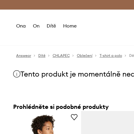
Premium Fashion Benefits
Doručení a vr
Ona
On
Dítě
Home
Answear
Dítě
CHLAPEC
Oblečení
T-shirt a polo
Dě
Tento produkt je momentálně ne
Prohlédněte si podobné produkty