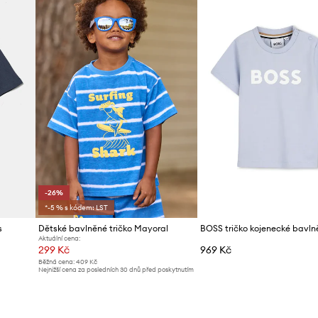
-26%
*-5 % s kódem: LST
s
Dětské bavlněné tričko Mayoral
BOSS tričko kojenecké bavln
Aktuální cena:
299 Kč
969 Kč
Běžná cena:
409 Kč
Nejnižší cena za posledních 30 dnů před poskytnutím
slevy:
409 Kč