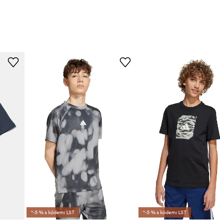
*-5 % s kódem: LST
*-5 % s kódem: LST