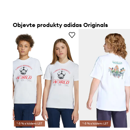
Objevte produkty adidas Originals
*-5 % s kódem: LST
*-5 % s kódem: LST