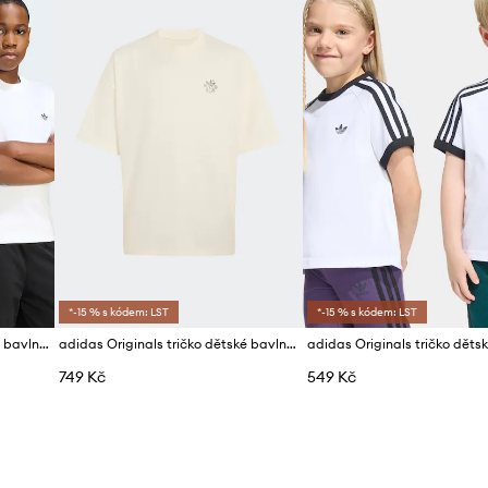
*-15 % s kódem: LST
*-15 % s kódem: LST
adidas Originals tričko dětské bavlněné
adidas Originals tričko dětské bavlněné
749 Kč
549 Kč