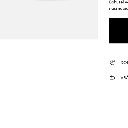
Bohužel V
naší nabí
DO
VRÁ