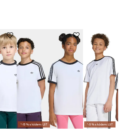
*-15 % s kódem: LST
*-5 % s kódem: LST