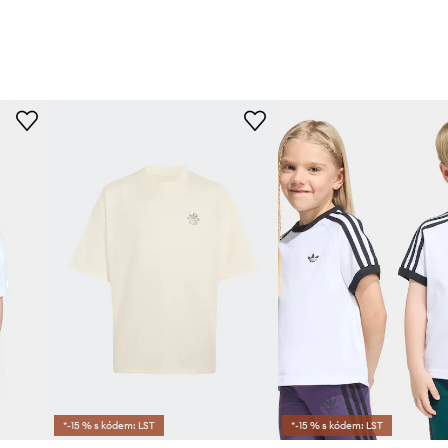
*-15 % s kódem: LST
*-15 % s kódem: LST