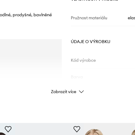
hodlné, prodyšné, bavlněné
Pružnost materiálu
ela
ÚDAJE O VÝROBKU
Kód výrobce
Barva
Zobrazit více
Značka
ad
Výrobce
ID produktu