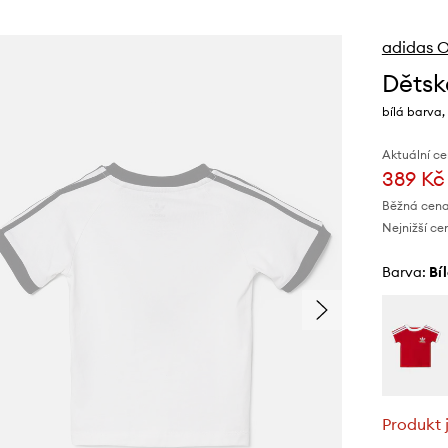
adidas O
Dětsk
bílá barva,
Aktuální ce
389 Kč
Běžná cena
Nejnižší ce
Barva:
bí
Produkt 