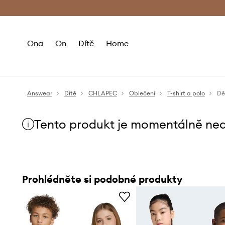
Premium Fashion Benefits
Doručení a vr
Ona
On
Dítě
Home
Answear
Dítě
CHLAPEC
Oblečení
T-shirt a polo
Dě
Tento produkt je momentálně ne
Prohlédněte si podobné produkty