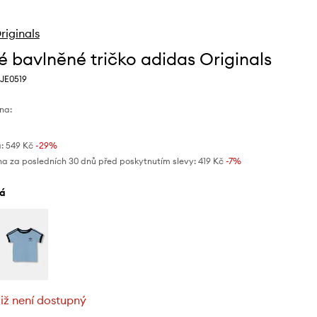
riginals
é bavlněné tričko adidas Originals
 JE0519
na:
:
549 Kč
-29%
na za posledních 30 dnů před poskytnutím slevy:
419 Kč
 -7%
lá
již není dostupný