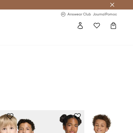
Answear Club
- 20 % na první objednávku
Answear Club
Journal
Pomoc