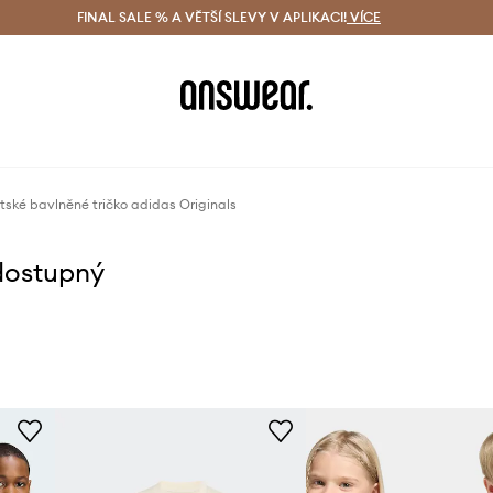
ácení zdarma (od 1800 Kč)
FINAL SALE % A VĚTŠÍ SLEVY V APLIKACI!
Doručení i do 24 h
VÍCE
Ušetřete s 
tské bavlněné tričko adidas Originals
dostupný