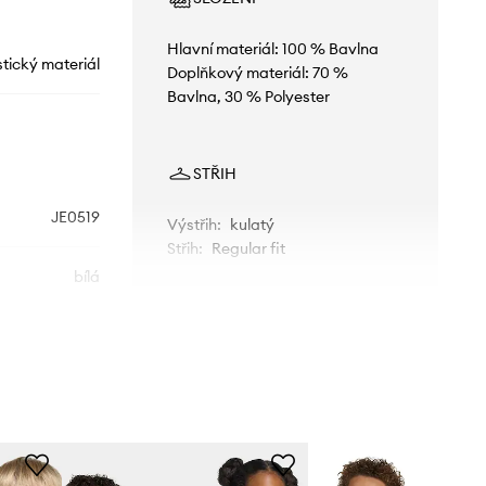
Hlavní materiál: 100 % Bavlna
stický materiál
Doplňkový materiál: 70 %
Bavlna, 30 % Polyester
STŘIH
JE0519
Výstřih
:
kulatý
Střih
:
Regular fit
bílá
idas Originals