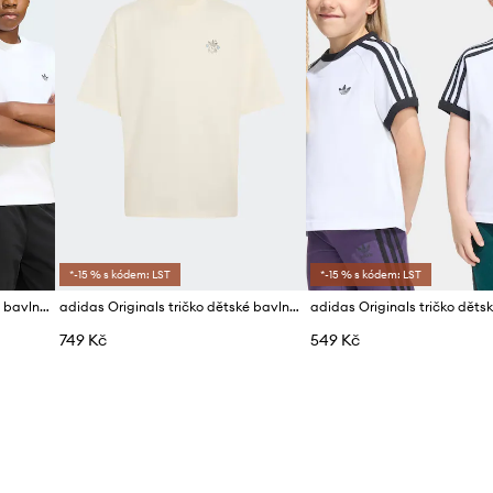
*-15 % s kódem: LST
*-15 % s kódem: LST
adidas Originals tričko dětské bavlněné
adidas Originals tričko dětské bavlněné
749 Kč
549 Kč