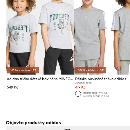
*-15 % s kódem: LST
*-5 % s kódem: LST
adidas tričko dětské bavlněné MINECRAFT
Dětské bavlněné tričko adidas
Aktuální cena:
549 Kč
419 Kč
Běžná cena:
499 Kč
Nejnižší cena:
449 Kč
Objevte produkty adidas