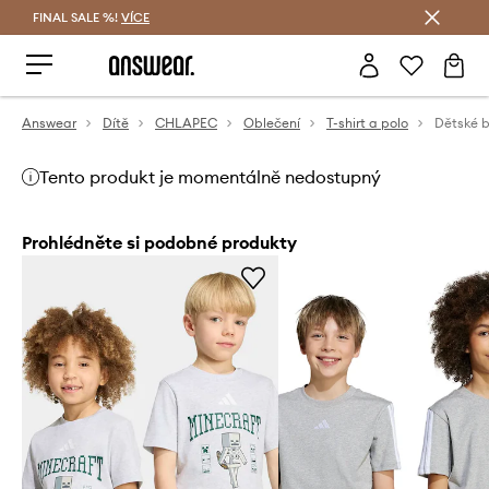
FINAL SALE %!
VÍCE
Ušetřete s Answear Club
Answear
Dítě
CHLAPEC
Oblečení
T-shirt a polo
Dětské b
Tento produkt je momentálně nedostupný
Prohlédněte si podobné produkty