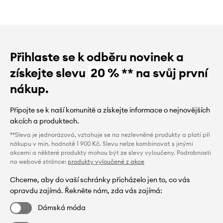
Přihlaste se k odběru novinek a
získejte slevu
20 %
** na svůj první
nákup.
Připojte se k naší komunitě a získejte informace o nejnovějších
akcích a produktech.
**Sleva je jednorázová, vztahuje se na nezlevněné produkty a platí při
nákupu v min. hodnotě 1 900 Kč. Slevu nelze kombinovat s jinými
akcemi a některé produkty mohou být ze slevy vyloučeny. Podrobnosti
na webové stránce:
produkty vyloučené z akce
Chceme, aby do vaší schránky přicházelo jen to, co vás
opravdu zajímá. Řekněte nám, zda vás zajímá:
Dámská móda