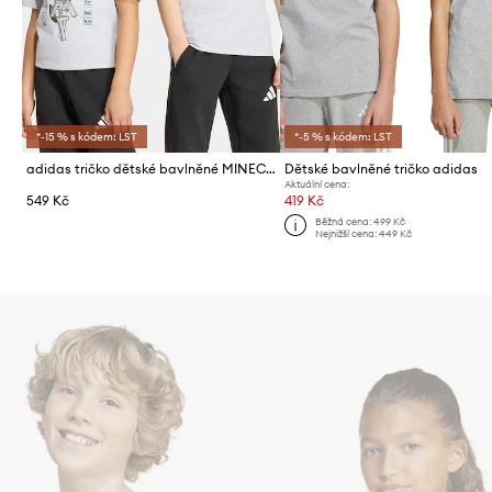
*-15 % s kódem: LST
*-5 % s kódem: LST
adidas tričko dětské bavlněné MINECRAFT
Dětské bavlněné tričko adidas
Aktuální cena:
549 Kč
419 Kč
Běžná cena:
499 Kč
Nejnižší cena:
449 Kč