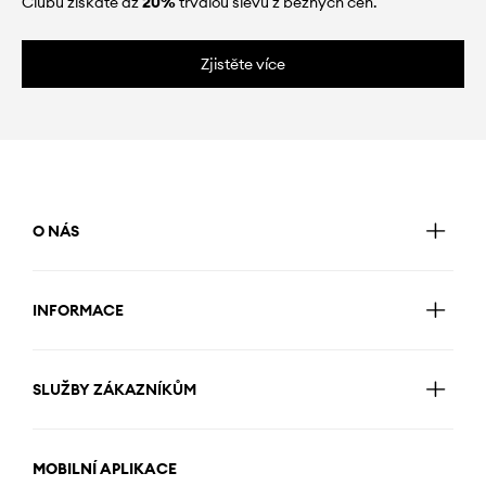
Clubu získáte až
20%
trvalou slevu z běžných cen.
Zjistěte více
O NÁS
INFORMACE
SLUŽBY ZÁKAZNÍKŮM
MOBILNÍ APLIKACE