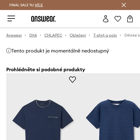
FINAL SALE %!
VÍCE
Ušetřete s Answear Club
Answear
Dítě
CHLAPEC
Oblečení
T-shirt a polo
Dětské b
Tento produkt je momentálně nedostupný
Prohlédněte si podobné produkty