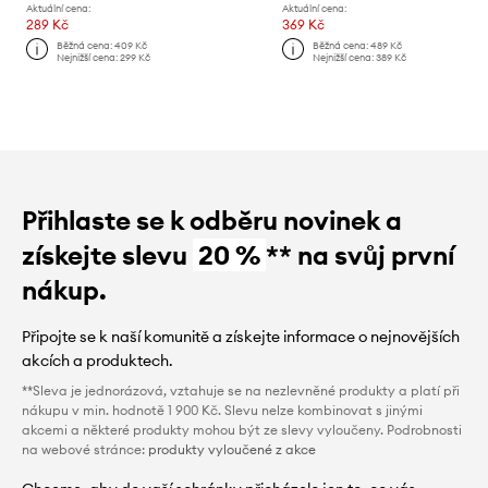
Aktuální cena:
Aktuální cena:
289 Kč
369 Kč
Běžná cena:
409 Kč
Běžná cena:
489 Kč
Nejnižší cena:
299 Kč
Nejnižší cena:
389 Kč
Přihlaste se k odběru novinek a
získejte slevu
20 %
** na svůj první
nákup.
Připojte se k naší komunitě a získejte informace o nejnovějších
akcích a produktech.
**Sleva je jednorázová, vztahuje se na nezlevněné produkty a platí při
nákupu v min. hodnotě 1 900 Kč. Slevu nelze kombinovat s jinými
akcemi a některé produkty mohou být ze slevy vyloučeny. Podrobnosti
na webové stránce:
produkty vyloučené z akce