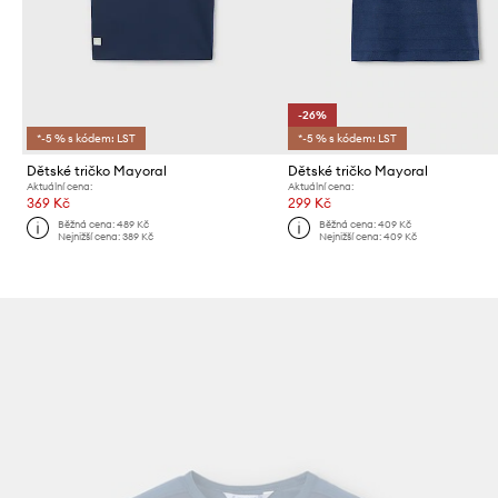
-26%
*-5 % s kódem: LST
*-5 % s kódem: LST
Dětské tričko Mayoral
Dětské tričko Mayoral
Aktuální cena:
Aktuální cena:
369 Kč
299 Kč
Běžná cena:
489 Kč
Běžná cena:
409 Kč
Nejnižší cena:
389 Kč
Nejnižší cena:
409 Kč