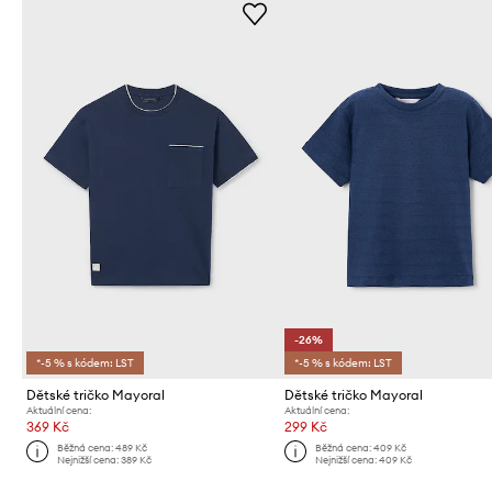
-26%
*-5 % s kódem: LST
*-5 % s kódem: LST
Dětské tričko Mayoral
Dětské tričko Mayoral
Aktuální cena:
Aktuální cena:
369 Kč
299 Kč
Běžná cena:
489 Kč
Běžná cena:
409 Kč
Nejnižší cena:
389 Kč
Nejnižší cena:
409 Kč