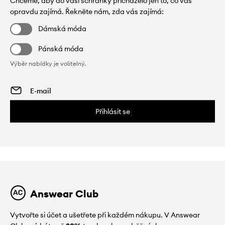
Chceme, aby do vaší schránky přicházelo jen to, co vás
opravdu zajímá. Řekněte nám, zda vás zajímá:
Dámská móda
Pánská móda
Výběr nabídky je volitelný.
Přihlásit se
Answear Club
Vytvořte si účet a ušetřete při každém nákupu. V Answear