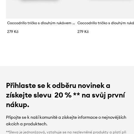
Coccodrillo tričko s dlouhým rukávem dětské bavlněné
279 Kč
279 Kč
Přihlaste se k odběru novinek a
získejte slevu
20 %
** na svůj první
nákup.
Připojte se k naší komunitě a získejte informace o nejnovějších
akcích a produktech.
**Sleva je jednorázová, vztahuje se na nezlevněné produkty a platí při