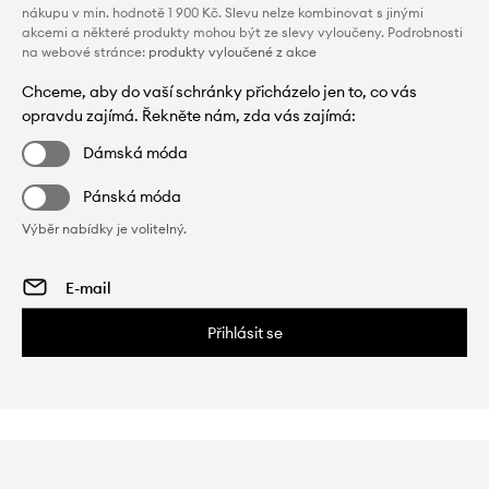
nákupu v min. hodnotě 1 900 Kč. Slevu nelze kombinovat s jinými
akcemi a některé produkty mohou být ze slevy vyloučeny. Podrobnosti
na webové stránce:
produkty vyloučené z akce
Chceme, aby do vaší schránky přicházelo jen to, co vás
opravdu zajímá. Řekněte nám, zda vás zajímá:
Dámská móda
Pánská móda
Výběr nabídky je volitelný.
Přihlásit se