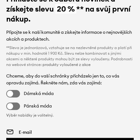
získejte slevu
20 %
** na svůj první
nákup.
Připojte se k naší komunitě a získejte informace o nejnovějších
akcích a produktech.
**Sleva je jednorázová, vztahuje se na nezlevněné produkty a platí při
nákupu v min. hodnotě 1 900 Kč. Slevu nelze kombinovat s jinými
akcemi a některé produkty mohou být ze slevy vyloučeny. Podrobnosti
na webové stránce:
produkty vyloučené z akce
Chceme, aby do vaší schránky přicházelo jen to, co vás
opravdu zajímá. Řekněte nám, zda vás zajímá:
Dámská móda
Pánská móda
Výběr nabídky je volitelný.