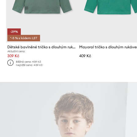
-29%
*-5 % s kódem: LST
Dětské bavlněné tričko s dlouhým rukávem Mayoral
Aktuální cena:
309 Kč
409 Kč
Běžná cena:
439 Kč
Nejnižší cena:
439 Kč