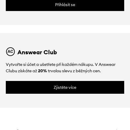
Přihlásit se
Answear Club
Vytvořte si účet a ušetřete při každém nákupu. V Answear
Clubu získáte až
20%
trvalou slevu z běžných cen.
Zjistěte více