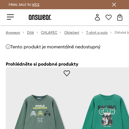
FINAL SALE %!
VÍCE
Ušetřete s Answear Club
Answear
Dítě
CHLAPEC
Oblečení
T-shirt a polo
Tento produkt je momentálně nedostupný
Prohlédněte si podobné produkty