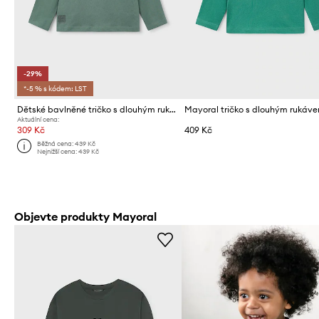
-29%
*-5 % s kódem: LST
Dětské bavlněné tričko s dlouhým rukávem Mayoral
Aktuální cena:
309 Kč
409 Kč
Běžná cena:
439 Kč
Nejnižší cena:
439 Kč
Objevte produkty Mayoral