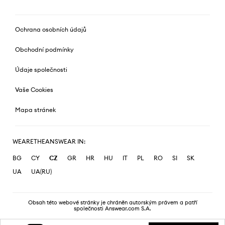
Ochrana osobních údajů
Obchodní podmínky
Údaje společnosti
Vaše Cookies
Mapa stránek
WEARETHEANSWEAR IN:
BG
CY
CZ
GR
HR
HU
IT
PL
RO
SI
SK
UA
UA(RU)
Obsah této webové stránky je chráněn autorským právem a patří
společnosti Answear.com S.A.