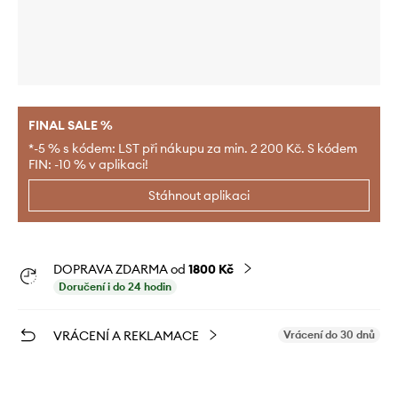
FINAL SALE %
*-5 % s kódem: LST při nákupu za min. 2 200 Kč. S kódem
FIN: -10 % v aplikaci!
Stáhnout aplikaci
DOPRAVA ZDARMA od
1800 Kč
Doručení i do 24 hodin
VRÁCENÍ A REKLAMACE
Vrácení do 30 dnů