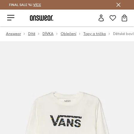
FINAL SALE %!
VÍCE
Ušetřete s Answear Club
Answear
Dítě
DÍVKA
Oblečení
Topy a trička