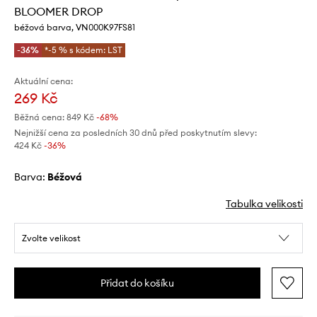
BLOOMER DROP
béžová barva, VN000K97FS81
-36%
*-5 % s kódem: LST
Aktuální cena:
269 Kč
Běžná cena:
849 Kč
-68%
Nejnižší cena za posledních 30 dnů před poskytnutím slevy:
424 Kč
 -36%
Barva:
béžová
Tabulka velikosti
Zvolte velikost
Přidat do košíku