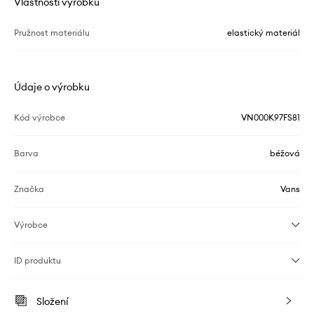
Vlastnosti výrobku
Pružnost materiálu
elastický materiál
Údaje o výrobku
Kód výrobce
VN000K97FS81
Barva
béžová
Značka
Vans
Výrobce
ID produktu
Složení