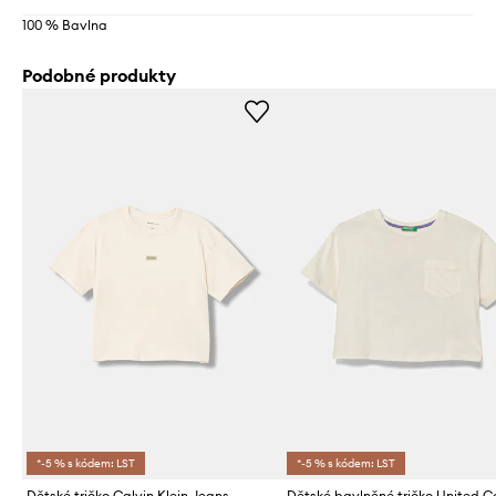
100 % Bavlna
Podobné produkty
*-5 % s kódem: LST
*-5 % s kódem: LST
Dětské tričko Calvin Klein Jeans