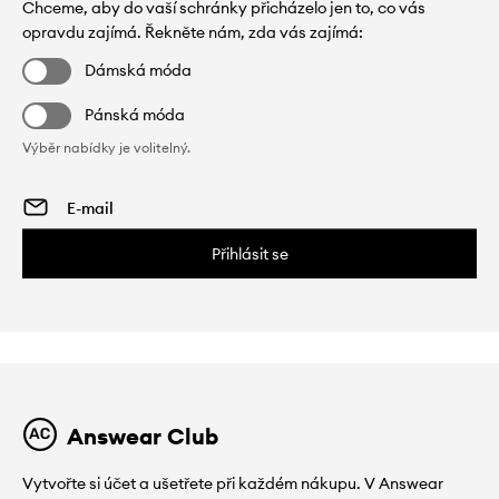
Chceme, aby do vaší schránky přicházelo jen to, co vás
opravdu zajímá. Řekněte nám, zda vás zajímá:
Dámská móda
Pánská móda
Výběr nabídky je volitelný.
Přihlásit se
Answear Club
Vytvořte si účet a ušetřete při každém nákupu. V Answear