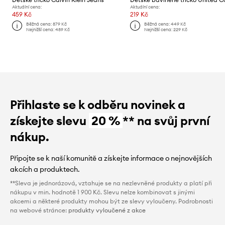
Aktuální cena:
Aktuální cena:
459 Kč
219 Kč
Běžná cena:
879 Kč
Běžná cena:
449 Kč
Nejnižší cena:
489 Kč
Nejnižší cena:
229 Kč
Přihlaste se k odběru novinek a
získejte slevu
20 %
** na svůj první
nákup.
Připojte se k naší komunitě a získejte informace o nejnovějších
akcích a produktech.
**Sleva je jednorázová, vztahuje se na nezlevněné produkty a platí při
nákupu v min. hodnotě 1 900 Kč. Slevu nelze kombinovat s jinými
akcemi a některé produkty mohou být ze slevy vyloučeny. Podrobnosti
na webové stránce:
produkty vyloučené z akce