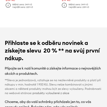
Běžná cena:
349 Kč
Běžná cena:
349 Kč
Nejnižší cena:
229 Kč
Nejnižší cena:
239 Kč
Přihlaste se k odběru novinek a
získejte slevu
20 %
** na svůj první
nákup.
Připojte se k naší komunitě a získejte informace o nejnovějších
akcích a produktech.
**Sleva je jednorázová, vztahuje se na nezlevněné produkty a platí při
nákupu v min. hodnotě 1 900 Kč. Slevu nelze kombinovat s jinými
akcemi a některé produkty mohou být ze slevy vyloučeny. Podrobnosti
na webové stránce:
produkty vyloučené z akce
Chceme, aby do vaší schránky přicházelo jen to, co vás