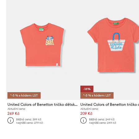
-16%
*-5 % s kódem: LST
*-5 % s kódem: LST
United Colors of Benetton tričko dětské bavlněné
Aktuální cena:
Aktuální cena:
269 Kč
209 Kč
Běžná cena:
399 Kč
Běžná cena:
249 Kč
Nejnižší cena:
279 Kč
Nejnižší cena:
249 Kč