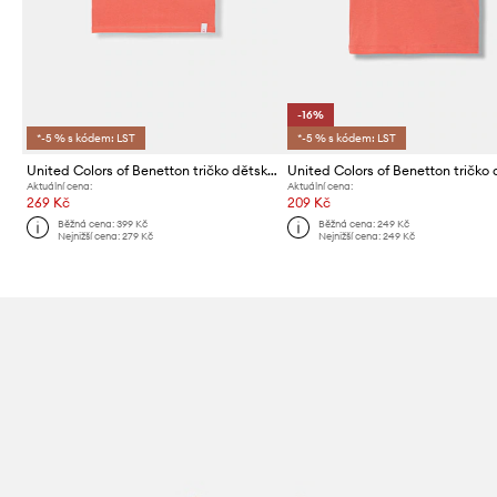
-16%
*-5 % s kódem: LST
*-5 % s kódem: LST
United Colors of Benetton tričko dětské bavlněné
Aktuální cena:
Aktuální cena:
269 Kč
209 Kč
Běžná cena:
399 Kč
Běžná cena:
249 Kč
Nejnižší cena:
279 Kč
Nejnižší cena:
249 Kč