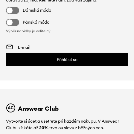
opravdu zajímá. Řekněte nám, zda vás zajímá:
Dámská móda
Pánská móda
Výběr nabídky je volitelný.
Přihlásit se
Answear Club
Vytvořte si účet a ušetřete při každém nákupu. V Answear
Clubu získáte až
20%
trvalou slevu z běžných cen.