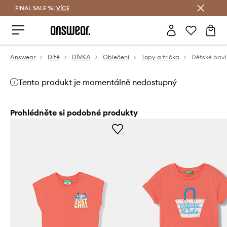
FINAL SALE %!
VÍCE
Ušetřete s Answear Club
Answear
Dítě
DÍVKA
Oblečení
Topy a trička
Tento produkt je momentálně nedostupný
Prohlédněte si podobné produkty