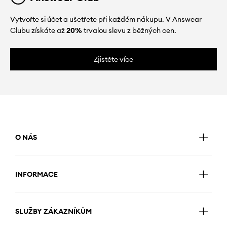
Vytvořte si účet a ušetřete při každém nákupu. V Answear
Clubu získáte až
20%
trvalou slevu z běžných cen.
Zjistěte více
O NÁS
INFORMACE
SLUŽBY ZÁKAZNÍKŮM