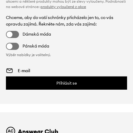
akcemi a některé produkty mohou být ze slevy vyloučeny. Podrobnosti
na webové stránce:
produkty vyloučené z akce
Chceme, aby do vaší schránky přicházelo jen to, co vás
opravdu zajímá. Řekněte nám, zda vás zajímá:
Dámská móda
Pánská móda
Výběr nabídky je volitelný.
Přihlásit se
Answear Club