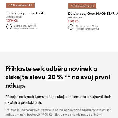
*-5 % s kódem: LST
*-5 % s kódem: LST
Dětské boty Reima Loikkii
Dětské boty Geox MAGNETAR. 
Aktuální cena:
Aktuální cena:
1699 Kč
1199 Kč
Běžná cena:
2899 Kč
Běžná cena:
1989 Kč
Nejnižší cena:
1799 Kč
Nejnižší cena:
1299 Kč
Přihlaste se k odběru novinek a
získejte slevu
20 %
** na svůj první
nákup.
Připojte se k naší komunitě a získejte informace o nejnovějších
akcích a produktech.
**Sleva je jednorázová, vztahuje se na nezlevněné produkty a platí při
nákupu v min. hodnotě 1 900 Kč. Slevu nelze kombinovat s jinými