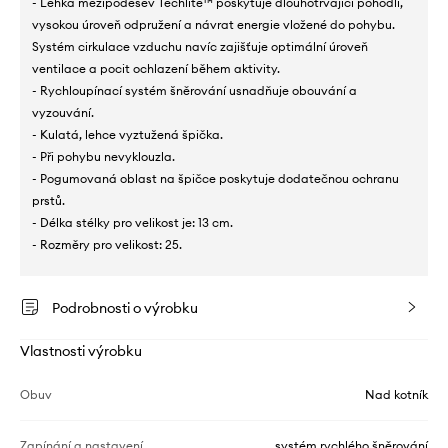
- Lehká mezipodešev Techlite™ poskytuje dlouhotrvající pohodlí,
vysokou úroveň odpružení a návrat energie vložené do pohybu.
Systém cirkulace vzduchu navíc zajišťuje optimální úroveň
ventilace a pocit ochlazení během aktivity.
- Rychloupínací systém šněrování usnadňuje obouvání a
vyzouvání.
- Kulatá, lehce vyztužená špička.
- Při pohybu nevyklouzla.
- Pogumovaná oblast na špičce poskytuje dodatečnou ochranu
prstů.
- Délka stélky pro velikost je: 13 cm.
- Rozměry pro velikost: 25.
Podrobnosti o výrobku
Vlastnosti výrobku
Obuv
Nad kotník
Zapínání a nastavení
systém rychlého šněrování