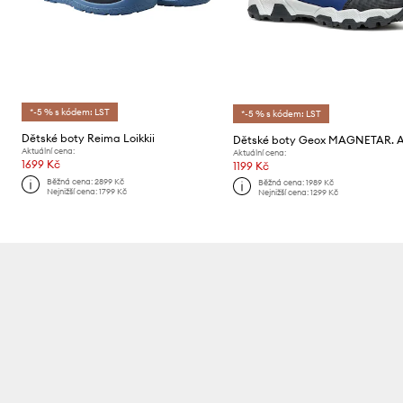
*-5 % s kódem: LST
*-5 % s kódem: LST
Dětské boty Reima Loikkii
Dětské boty Geox MAGNETAR. 
Aktuální cena:
Aktuální cena:
1699 Kč
1199 Kč
Běžná cena:
2899 Kč
Běžná cena:
1989 Kč
Nejnižší cena:
1799 Kč
Nejnižší cena:
1299 Kč