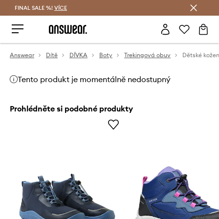
FINAL SALE %!
VÍCE
Ušetřete s Answear Club
Answear
Dítě
DÍVKA
Boty
Trekingová obuv
Tento produkt je momentálně nedostupný
Prohlédněte si podobné produkty