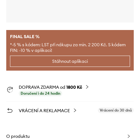
FINAL SALE %
*-5 % s kódem: LST při nákupu za min. 2 200 Kč. S kódem
FIN: -10 % v aplikaci!
Stáhnout aplikaci
DOPRAVA ZDARMA od
1800 Kč
Doručení i do 24 hodin
VRÁCENÍ A REKLAMACE
Vrácení do 30 dnů
O produktu