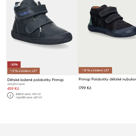
-30%
*-15 % s kódem: LST
*-5 % s kódem: LST
Primigi Polobotky dětské nubuko
Dětské kožené polobotky Primigi
Aktuální cena:
1799 Kč
459 Kč
Běžná cena:
1319 Kč
Nejnižší cena:
659 Kč