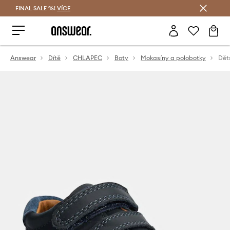
FINAL SALE %!
VÍCE
Ušetřete s Answear Club
Answear
Dítě
CHLAPEC
Boty
Mokasíny a polobotky
Dět