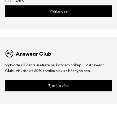
Přihlásit se
Answear Club
Vytvořte si účet a ušetřete při každém nákupu. V Answear
Clubu získáte až
20%
trvalou slevu z běžných cen.
Zjistěte více