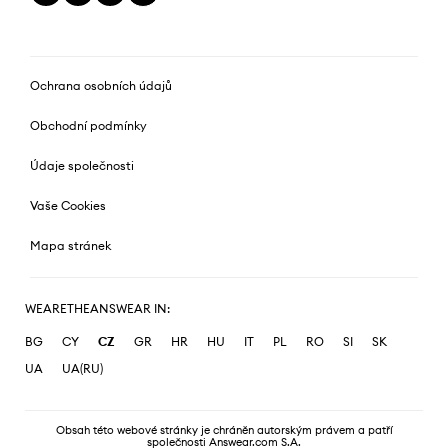
Ochrana osobních údajů
Obchodní podmínky
Údaje společnosti
Vaše Cookies
Mapa stránek
WEARETHEANSWEAR IN:
BG
CY
CZ
GR
HR
HU
IT
PL
RO
SI
SK
UA
UA(RU)
Obsah této webové stránky je chráněn autorským právem a patří
společnosti Answear.com S.A.