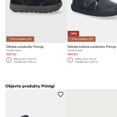
-30%
*-5 % s kódem: LST
*-5 % s kódem: LST
Dětské polobotky Primigi
Dětské kožené polobotky Primigi
Aktuální cena:
Aktuální cena:
559 Kč
459 Kč
Běžná cena:
2099 Kč
Běžná cena:
1319 Kč
Nejnižší cena:
589 Kč
Nejnižší cena:
659 Kč
Objevte produkty Primigi