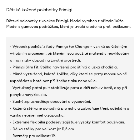
Dětské kožené polobotky Primigi
Dětské polobotky z kolekce Primigi. Model vyroben z přírodní kůže.
Model s gumovou podrážkou, která je trvalá a odolná proti poškození.
- Výrobek pochází z řady Primigi For Change – vzniká udržitelným
výrobním procesem, při kterém jsou použité materiály recyklovány
a mají nízký dopad na životní prostředí.
- Primigi Slim Fit. Stélka navržená pro štíhlá a úzká chodidla.
- Mírně vyztužená, kulatá špička, díky které se prsty mohou volně
uspořádat v botě bez přílišného tlaku nebo vůle.
- Vyztužený patní pult stabilizuje patu a drží nohu v botě, aby při
pohybu nevyklouzla.
- Suchý zip usnadňuje obouvání a vyzouvání.
- Kožená stélka je pohodlná pro nohu a zabraňuje tření, oděrkám a
vzniku nepříjemného zápachu.
- Extrémně flexibilní podešev zajišťuje vysoký komfort používání.
- Délka stélky pro velikost je: 11,5 cm.
- Rozměry pro velikost: 19.