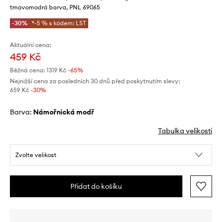
tmavomodrá barva, PNL 69065
-30%
*-5 % s kódem: LST
Aktuální cena:
459 Kč
Běžná cena:
1319 Kč
-65%
Nejnižší cena za posledních 30 dnů před poskytnutím slevy:
659 Kč
 -30%
Barva:
námořnická modř
Tabulka velikosti
Zvolte velikost
Přidat do košíku