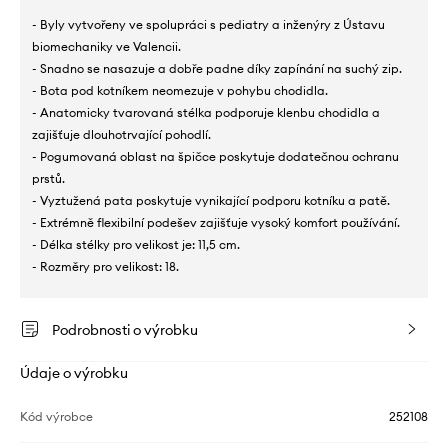
- Byly vytvořeny ve spolupráci s pediatry a inženýry z Ústavu
biomechaniky ve Valencii.
- Snadno se nasazuje a dobře padne díky zapínání na suchý zip.
- Bota pod kotníkem neomezuje v pohybu chodidla.
- Anatomicky tvarovaná stélka podporuje klenbu chodidla a
zajišťuje dlouhotrvající pohodlí.
- Pogumovaná oblast na špičce poskytuje dodatečnou ochranu
prstů.
- Vyztužená pata poskytuje vynikající podporu kotníku a patě.
- Extrémně flexibilní podešev zajišťuje vysoký komfort používání.
- Délka stélky pro velikost je: 11,5 cm.
- Rozměry pro velikost: 18.
Podrobnosti o výrobku
Údaje o výrobku
Kód výrobce
252108