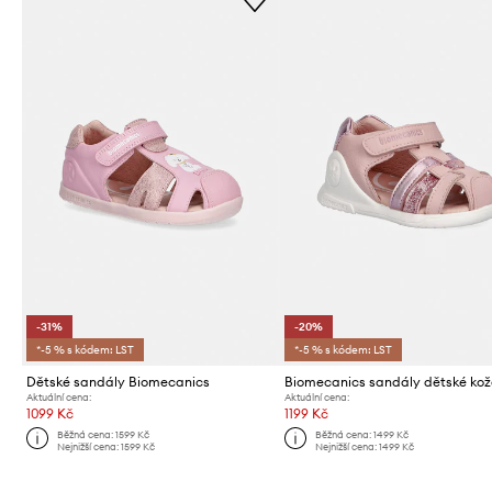
-31%
-20%
*-5 % s kódem: LST
*-5 % s kódem: LST
Dětské sandály Biomecanics
Biomecanics sandály dětské ko
Aktuální cena:
Aktuální cena:
1099 Kč
1199 Kč
Běžná cena:
1599 Kč
Běžná cena:
1499 Kč
Nejnižší cena:
1599 Kč
Nejnižší cena:
1499 Kč