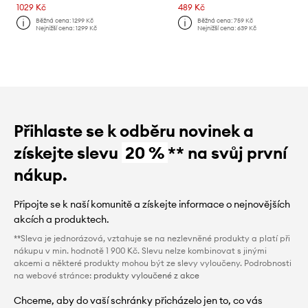
1029 Kč
489 Kč
Běžná cena:
1299 Kč
Běžná cena:
759 Kč
Nejnižší cena:
1299 Kč
Nejnižší cena:
639 Kč
Přihlaste se k odběru novinek a
získejte slevu
20 %
** na svůj první
nákup.
Připojte se k naší komunitě a získejte informace o nejnovějších
akcích a produktech.
**Sleva je jednorázová, vztahuje se na nezlevněné produkty a platí při
nákupu v min. hodnotě 1 900 Kč. Slevu nelze kombinovat s jinými
akcemi a některé produkty mohou být ze slevy vyloučeny. Podrobnosti
na webové stránce:
produkty vyloučené z akce
Chceme, aby do vaší schránky přicházelo jen to, co vás