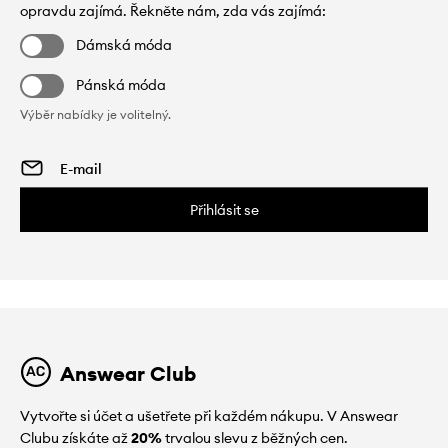
opravdu zajímá. Řekněte nám, zda vás zajímá:
Dámská móda
Pánská móda
Výběr nabídky je volitelný.
Přihlásit se
Answear Club
Vytvořte si účet a ušetřete při každém nákupu. V Answear
Clubu získáte až
20%
trvalou slevu z běžných cen.