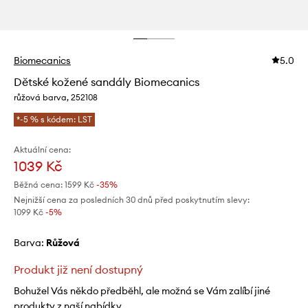
Biomecanics
5.0
Dětské kožené sandály Biomecanics
růžová barva, 252108
*-5 % s kódem: LST
Aktuální cena:
1039 Kč
Běžná cena:
1599 Kč
-35%
Nejnižší cena za posledních 30 dnů před poskytnutím slevy:
1099 Kč
 -5%
Barva:
růžová
Produkt již není dostupný
Bohužel Vás někdo předběhl, ale možná se Vám zalíbí jiné
produkty z naší nabídky.