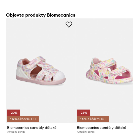
Objevte produkty Biomecanics
-20%
-23%
*-5 % s kódem: LST
*-5 % s kódem: LST
Biomecanics sandály dětské
Biomecanics sandály dětské
Aktuální cena:
Aktuální cena: