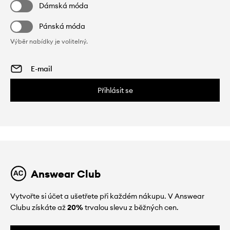
Dámská móda
Pánská móda
Výběr nabídky je volitelný.
Přihlásit se
Answear Club
Vytvořte si účet a ušetřete při každém nákupu. V Answear
Clubu získáte až
20%
trvalou slevu z běžných cen.