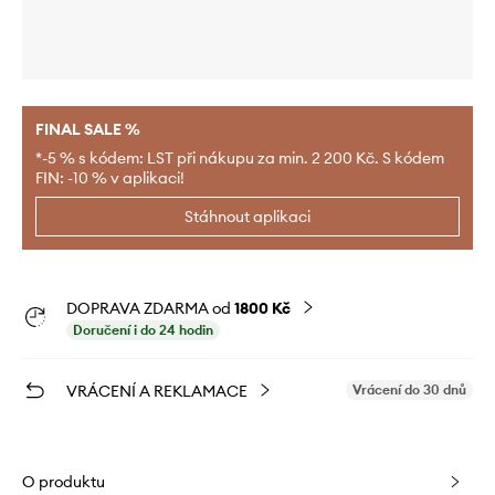
FINAL SALE %
*-5 % s kódem: LST při nákupu za min. 2 200 Kč. S kódem
FIN: -10 % v aplikaci!
Stáhnout aplikaci
DOPRAVA ZDARMA od
1800 Kč
Doručení i do 24 hodin
VRÁCENÍ A REKLAMACE
Vrácení do 30 dnů
O produktu