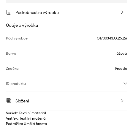
Podrobnosti o výrobku
Údaje o výrobku
Kód výrobce
G1700343.G.25.26
Barva
růžová
Značka
Froddo
ID produktu
Složení
Svršek: Textilní materiál
Vnitřek: Textilní materiál
Podrážka: Umělá hmota