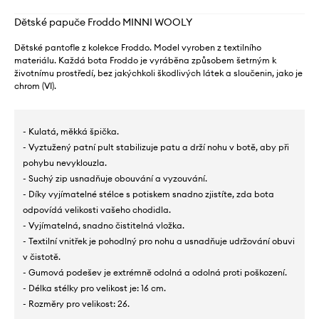
Dětské papuče Froddo MINNI WOOLY
Dětské pantofle z kolekce Froddo. Model vyroben z textilního
materiálu. Každá bota Froddo je vyráběna způsobem šetrným k
životnímu prostředí, bez jakýchkoli škodlivých látek a sloučenin, jako je
chrom (VI).
- Kulatá, měkká špička.
- Vyztužený patní pult stabilizuje patu a drží nohu v botě, aby při
pohybu nevyklouzla.
- Suchý zip usnadňuje obouvání a vyzouvání.
- Díky vyjímatelné stélce s potiskem snadno zjistíte, zda bota
odpovídá velikosti vašeho chodidla.
- Vyjímatelná, snadno čistitelná vložka.
- Textilní vnitřek je pohodlný pro nohu a usnadňuje udržování obuvi
v čistotě.
- Gumová podešev je extrémně odolná a odolná proti poškození.
- Délka stélky pro velikost je: 16 cm.
- Rozměry pro velikost: 26.