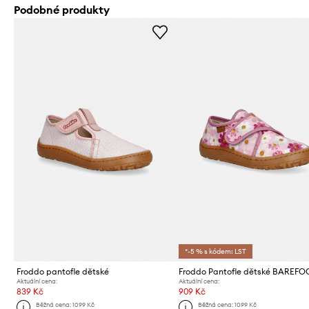
Podobné produkty
*-5 % s kódem: LST
Froddo pantofle dětské
Aktuální cena:
Aktuální cena:
839 Kč
909 Kč
Běžná cena:
1099 Kč
Běžná cena:
1099 Kč