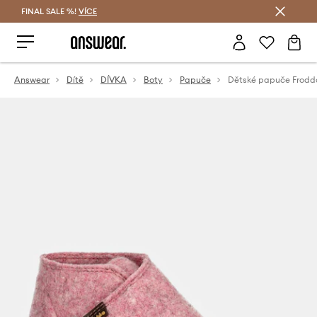
FINAL SALE %!
VÍCE
Ušetřete s Answear Club
Answear
Dítě
DÍVKA
Boty
Papuče