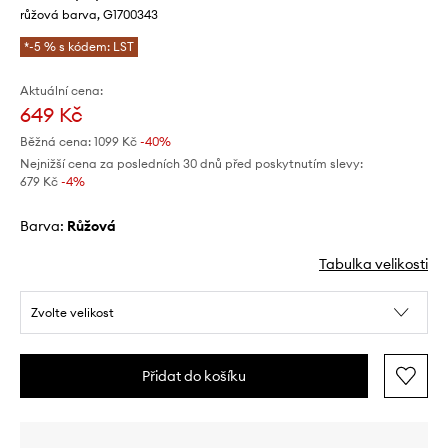
růžová barva, G1700343
*-5 % s kódem: LST
Aktuální cena:
649 Kč
Běžná cena:
1099 Kč
-40%
Nejnižší cena za posledních 30 dnů před poskytnutím slevy:
679 Kč
 -4%
Barva:
růžová
Tabulka velikosti
Zvolte velikost
Přidat do košíku