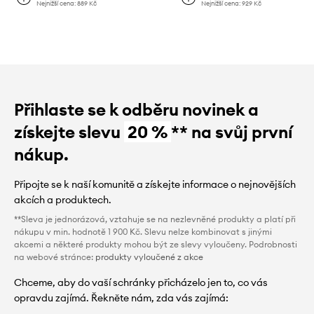
Nejnižší cena:
889 Kč
Nejnižší cena:
929 Kč
Přihlaste se k odběru novinek a
získejte slevu
20 %
** na svůj první
nákup.
Připojte se k naší komunitě a získejte informace o nejnovějších
akcích a produktech.
**Sleva je jednorázová, vztahuje se na nezlevněné produkty a platí při
nákupu v min. hodnotě 1 900 Kč. Slevu nelze kombinovat s jinými
akcemi a některé produkty mohou být ze slevy vyloučeny. Podrobnosti
na webové stránce:
produkty vyloučené z akce
Chceme, aby do vaší schránky přicházelo jen to, co vás
opravdu zajímá. Řekněte nám, zda vás zajímá: