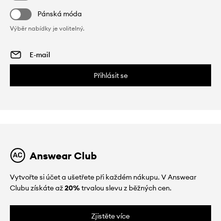
Pánská móda
Výběr nabídky je volitelný.
Přihlásit se
Answear Club
Vytvořte si účet a ušetřete při každém nákupu. V Answear
Clubu získáte až
20%
trvalou slevu z běžných cen.
Zjistěte více