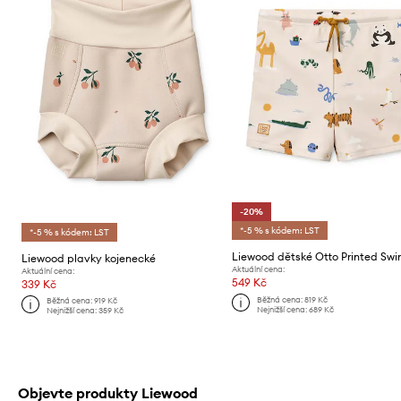
-20%
*-5 % s kódem: LST
*-5 % s kódem: LST
Liewood plavky kojenecké
Aktuální cena:
Aktuální cena:
549 Kč
339 Kč
Běžná cena:
819 Kč
Běžná cena:
919 Kč
Nejnižší cena:
689 Kč
Nejnižší cena:
359 Kč
Objevte produkty Liewood