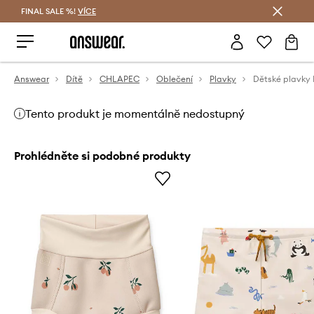
FINAL SALE %!
VÍCE
Ušetřete s Answear Club
Answear
Dítě
CHLAPEC
Oblečení
Plavky
Dětské plavky
Tento produkt je momentálně nedostupný
Prohlédněte si podobné produkty