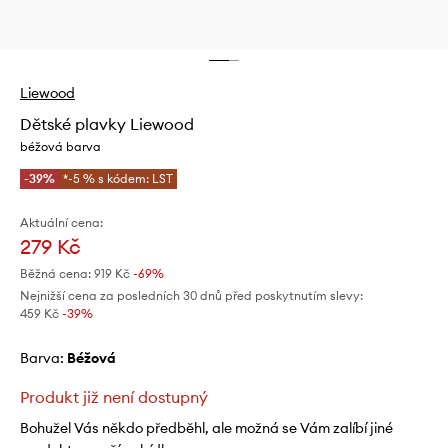
Liewood
Dětské plavky Liewood
béžová barva
-39%
*-5 % s kódem: LST
Aktuální cena:
279 Kč
Běžná cena:
919 Kč
-69%
Nejnižší cena za posledních 30 dnů před poskytnutím slevy:
459 Kč
 -39%
Barva:
béžová
Produkt již není dostupný
Bohužel Vás někdo předběhl, ale možná se Vám zalíbí jiné