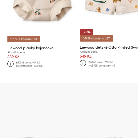
-20%
*-5 % s kódem: LST
*-5 % s kódem: LST
Liewood plavky kojenecké
Aktuální cena:
Aktuální cena:
549 Kč
339 Kč
Běžná cena:
819 Kč
Běžná cena:
919 Kč
Nejnižší cena:
689 Kč
Nejnižší cena:
359 Kč