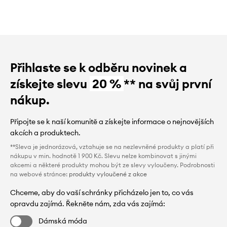
Přihlaste se k odběru novinek a
získejte slevu
20 %
** na svůj první
nákup.
Připojte se k naší komunitě a získejte informace o nejnovějších
akcích a produktech.
**Sleva je jednorázová, vztahuje se na nezlevněné produkty a platí při
nákupu v min. hodnotě 1 900 Kč. Slevu nelze kombinovat s jinými
akcemi a některé produkty mohou být ze slevy vyloučeny. Podrobnosti
na webové stránce:
produkty vyloučené z akce
Chceme, aby do vaší schránky přicházelo jen to, co vás
opravdu zajímá. Řekněte nám, zda vás zajímá:
Dámská móda