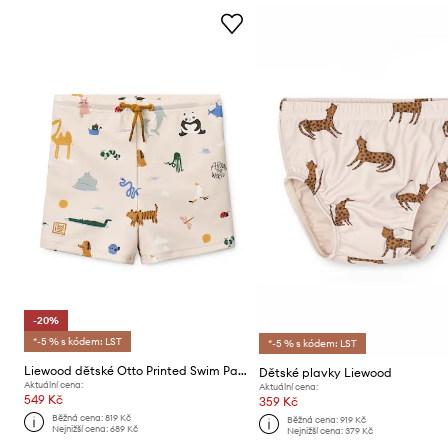
-20%
*-5 % s kódem: LST
*-5 % s kódem: LST
Liewood dětské Otto Printed Swim Pants
Dětské plavky Liewood
Aktuální cena:
Aktuální cena:
549 Kč
359 Kč
Běžná cena:
819 Kč
Běžná cena:
919 Kč
Nejnižší cena:
689 Kč
Nejnižší cena:
379 Kč