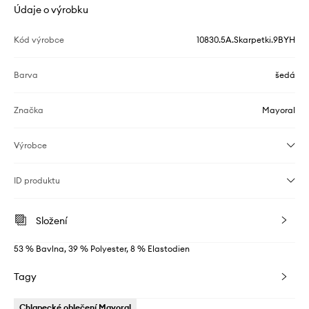
Údaje o výrobku
Kód výrobce
10830.5A.Skarpetki.9BYH
Barva
šedá
Značka
Mayoral
Výrobce
ID produktu
Složení
53 % Bavlna, 39 % Polyester, 8 % Elastodien
Tagy
Chlapecké oblečení Mayoral