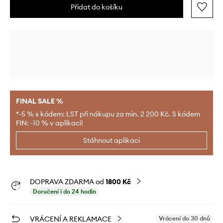
Přidat do košíku
FINAL SALE %
*-5 % s kódem: LST při nákupu za min. 2 200 Kč. S kódem
FIN: -10 % v aplikaci!
Stáhnout aplikaci
DOPRAVA ZDARMA od
1800 Kč
Doručení i do 24 hodin
VRÁCENÍ A REKLAMACE
Vrácení do 30 dnů