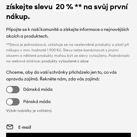
získejte slevu
20 %
** na svůj první
nákup.
Připojte se k naší komunitě a získejte informace o nejnovějších
akcích a produktech.
**Sleva je jednorázová, vztahuje se na nezlevněné produkty a platí při
nákupu v min. hodnotě 1 900 Kč. Slevu nelze kombinovat s jinými
akcemi a některé produkty mohou být ze slevy vyloučeny. Podrobnosti
na webové stránce:
produkty vyloučené z akce
Chceme, aby do vaší schránky přicházelo jen to, co vás
opravdu zajímá. Řekněte nám, zda vás zajímá:
Dámská móda
Pánská móda
Výběr nabídky je volitelný.