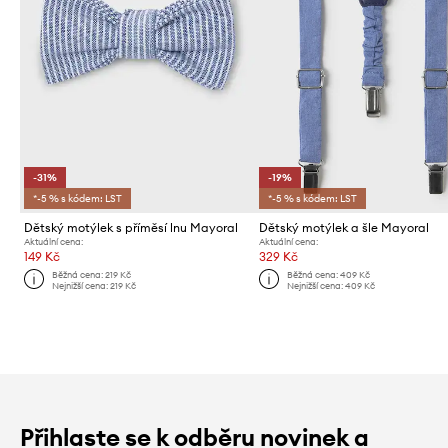
-31%
-19%
*-5 % s kódem: LST
*-5 % s kódem: LST
Dětský motýlek s příměsí lnu Mayoral
Dětský motýlek a šle Mayoral
Aktuální cena:
Aktuální cena:
149 Kč
329 Kč
Běžná cena:
219 Kč
Běžná cena:
409 Kč
Nejnižší cena:
219 Kč
Nejnižší cena:
409 Kč
Přihlaste se k odběru novinek a