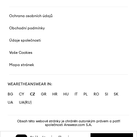
Ochrana osobních údajů
Obchodní podmínky
Údaje společnosti
Vaše Cookies
Mapa stránek
WEARETHEANSWEAR IN:
BG
CY
CZ
GR
HR
HU
IT
PL
RO
SI
SK
UA
UA(RU)
Obsah této webové stránky je chráněn autorským právem a patří
společnosti Answear.com S.A.