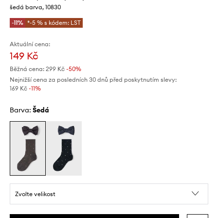
šedá barva, 10830
-11%
*-5 % s kódem: LST
Aktuální cena:
149 Kč
Běžná cena:
299 Kč
-50%
Nejnižší cena za posledních 30 dnů před poskytnutím slevy:
169 Kč
 -11%
Barva:
šedá
Zvolte velikost