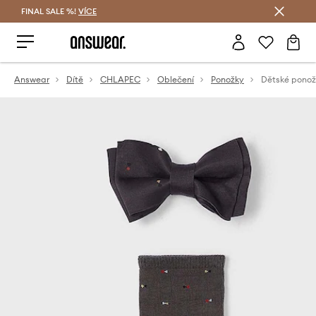
FINAL SALE %!
VÍCE
Ušetřete s Answear Club
Answear
Dítě
CHLAPEC
Oblečení
Ponožky
Dětské ponož