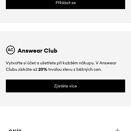
Přihlásit se
Answear Club
Vytvořte si účet a ušetřete při každém nákupu. V Answear
Clubu získáte až
20%
trvalou slevu z běžných cen.
Zjistěte více