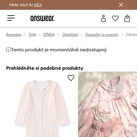
FINAL SALE %!
VÍCE
Ušetřete s Answear Club
Answear
Dítě
DÍVKA
Oblečení
Dupačky a overaly
Dětsk
Tento produkt je momentálně nedostupný
Prohlédněte si podobné produkty