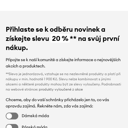
Přihlaste se k odběru novinek a
získejte slevu
20 %
** na svůj první
nákup.
Připojte se k naší komunitě a získejte informace o nejnovějších
akcích a produktech.
**Sleva je jednorázová, vztahuje se na nezlevněné produkty a platí při
nákupu v min. hodnotě 1 900 Kč. Slevu nelze kombinovat s jinými
akcemi a některé produkty mohou být ze slevy vyloučeny. Podrobnosti
na webové stránce:
produkty vyloučené z akce
Chceme, aby do vaší schránky přicházelo jen to, co vás
opravdu zajímá. Řekněte nám, zda vás zajímá:
Dámská móda
Pánská móda