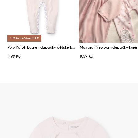
*-15 % s kódem: LST
Polo Ralph Lauren dupačky dětské bavlněné
1499 Kč
1039 Kč