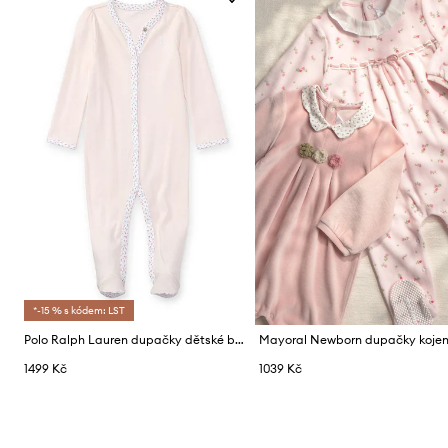
*-15 % s kódem: LST
Polo Ralph Lauren dupačky dětské bavlněné
1499 Kč
1039 Kč