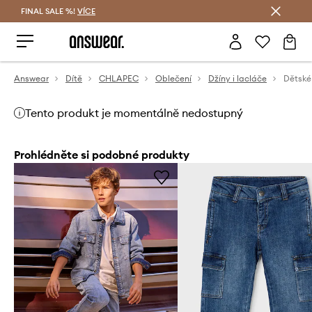
FINAL SALE %!
VÍCE
Ušetřete s Answear Club
Answear
Dítě
CHLAPEC
Oblečení
Džíny i lacláče
Dětské 
Tento produkt je momentálně nedostupný
Prohlédněte si podobné produkty