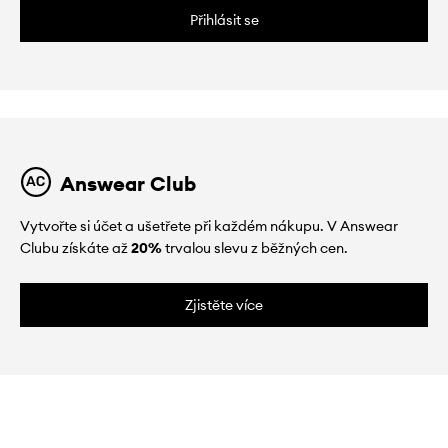
Přihlásit se
Answear Club
Vytvořte si účet a ušetřete při každém nákupu. V Answear
Clubu získáte až
20%
trvalou slevu z běžných cen.
Zjistěte více