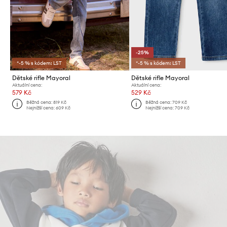
-25%
*-5 % s kódem: LST
*-5 % s kódem: LST
Dětské rifle Mayoral
Dětské rifle Mayoral
Aktuální cena:
Aktuální cena:
579 Kč
529 Kč
Běžná cena:
819 Kč
Běžná cena:
709 Kč
Nejnižší cena:
609 Kč
Nejnižší cena:
709 Kč