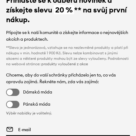
Přihlaste se k odběru novinek a
získejte slevu
20 %
** na svůj první
nákup.
Připojte se k naší komunitě a získejte informace o nejnovějších
akcích a produktech.
**Sleva je jednorázová, vztahuje se na nezlevněné produkty a platí při
nákupu v min. hodnotě 1 900 Kč. Slevu nelze kombinovat s jinými
akcemi a některé produkty mohou být ze slevy vyloučeny. Podrobnosti
na webové stránce:
produkty vyloučené z akce
Chceme, aby do vaší schránky přicházelo jen to, co vás
opravdu zajímá. Řekněte nám, zda vás zajímá:
Dámská móda
Pánská móda
Výběr nabídky je volitelný.