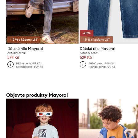
-25%
*-5 % s kódem: LST
*-5 % s kódem: LST
Dětské rifle Mayoral
Dětské rifle Mayoral
Aktuální cena:
Aktuální cena:
579 Kč
529 Kč
Běžná cena:
819 Kč
Běžná cena:
709 Kč
Nejnižší cena:
609 Kč
Nejnižší cena:
709 Kč
Objevte produkty Mayoral