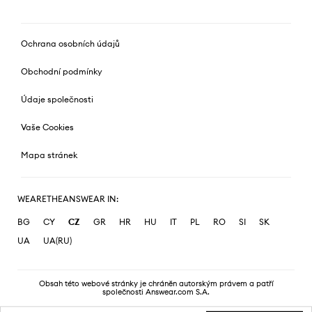
Ochrana osobních údajů
Obchodní podmínky
Údaje společnosti
Vaše Cookies
Mapa stránek
WEARETHEANSWEAR IN:
BG
CY
CZ
GR
HR
HU
IT
PL
RO
SI
SK
UA
UA(RU)
Obsah této webové stránky je chráněn autorským právem a patří
společnosti Answear.com S.A.