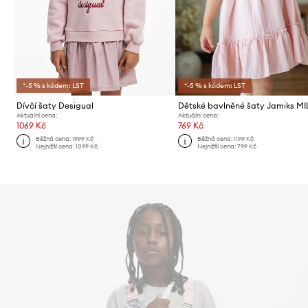
*-5 % s kódem: LST
*-5 % s kódem: LST
Dívčí šaty Desigual
Dětské bavlněné šaty Jamiks M
Aktuální cena:
Aktuální cena:
1069 Kč
769 Kč
Běžná cena:
1999 Kč
Běžná cena:
1199 Kč
Nejnižší cena:
1099 Kč
Nejnižší cena:
799 Kč