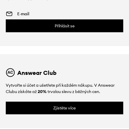
Přihlásit se
Answear Club
Vytvořte si účet a ušetřete při každém nákupu. V Answear
Clubu získáte až
20%
trvalou slevu z běžných cen.
Zjistěte více