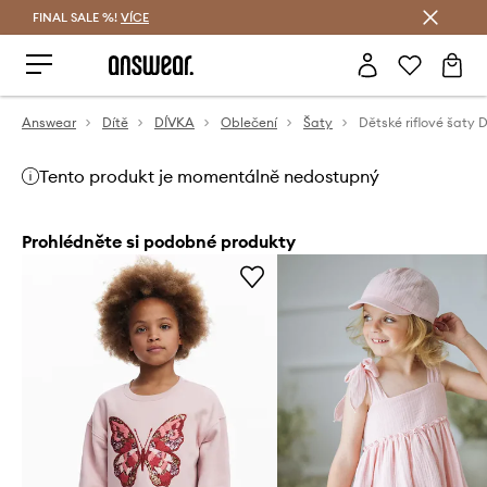
FINAL SALE %!
VÍCE
Ušetřete s Answear Club
Answear
Dítě
DÍVKA
Oblečení
Šaty
Dětské riflové šaty 
Tento produkt je momentálně nedostupný
Prohlédněte si podobné produkty