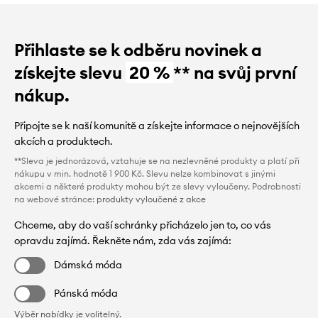
Přihlaste se k odběru novinek a
získejte slevu
20 %
** na svůj první
nákup.
Připojte se k naší komunitě a získejte informace o nejnovějších
akcích a produktech.
**Sleva je jednorázová, vztahuje se na nezlevněné produkty a platí při
nákupu v min. hodnotě 1 900 Kč. Slevu nelze kombinovat s jinými
akcemi a některé produkty mohou být ze slevy vyloučeny. Podrobnosti
na webové stránce:
produkty vyloučené z akce
Chceme, aby do vaší schránky přicházelo jen to, co vás
opravdu zajímá. Řekněte nám, zda vás zajímá:
Dámská móda
Pánská móda
Výběr nabídky je volitelný.