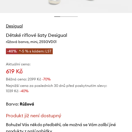
Desigual
Dětské riflové šaty Desigual
růžová barva, mini, 25SGVD01
-40%
*-5 % s kódem: LST
Aktuální cena:
619 Kč
Běžná cena:
2099 Kč
-70%
Nejnižší cena za posledních 30 dnů před poskytnutím slevy:
1039 Kč
 -40%
Barva:
růžová
Produkt již není dostupný
Bohužel Vás někdo předběhl, ale možná se Vám zalíbí jiné
produkty z naší nabídky.