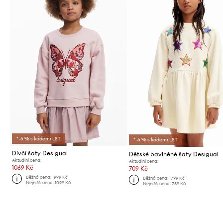
*-5 % s kódem: LST
*-5 % s kódem: LST
Dívčí šaty Desigual
Dětské bavlněné šaty Desigual
Aktuální cena:
Aktuální cena:
1069 Kč
709 Kč
Běžná cena:
1999 Kč
Běžná cena:
1799 Kč
Nejnižší cena:
1099 Kč
Nejnižší cena:
739 Kč