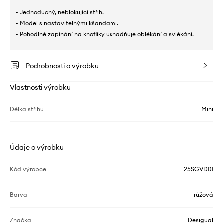
- Jednoduchý, neblokující střih.
- Model s nastavitelnými kšandami.
- Pohodlné zapínání na knoflíky usnadňuje oblékání a svlékání.
Podrobnosti o výrobku
Vlastnosti výrobku
Délka střihu
Mini
Údaje o výrobku
Kód výrobce
25SGVD01
Barva
růžová
Značka
Desigual