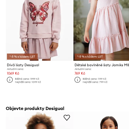
*-5 % s kódem: LST
*-5 % s kódem: LST
Dívčí šaty Desigual
Dětské bavlněné šaty Jamiks M
Aktuální cena:
Aktuální cena:
1069 Kč
769 Kč
Běžná cena:
1999 Kč
Běžná cena:
1199 Kč
Nejnižší cena:
1099 Kč
Nejnižší cena:
799 Kč
Objevte produkty Desigual