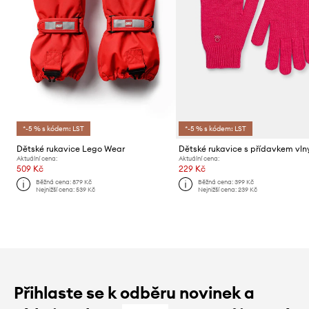
*-5 % s kódem: LST
*-5 % s kódem: LST
Dětské rukavice Lego Wear
Aktuální cena:
Aktuální cena:
509 Kč
229 Kč
Běžná cena:
879 Kč
Běžná cena:
399 Kč
Nejnižší cena:
539 Kč
Nejnižší cena:
239 Kč
Přihlaste se k odběru novinek a