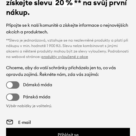
získejte slevu
20 %
** na svůj první
nákup.
Připojte se k naší komunitě a získejte informace o nejnovějších
akcích a produktech.
**Sleva je jednorázová, vztahuje se na nezlevněné produkty a platí při
nákupu v min. hodnotě 1 900 Kč. Slevu nelze kombinovat s jinými
akcemi a některé produkty mohou být ze slevy vyloučeny. Podrobnosti
na webové stránce:
produkty vyloučené z akce
Chceme, aby do vaší schránky přicházelo jen to, co vás
opravdu zajímá. Řekněte nám, zda vás zajímá:
Dámská móda
Pánská móda
Výběr nabídky je volitelný.
Přihlásit se