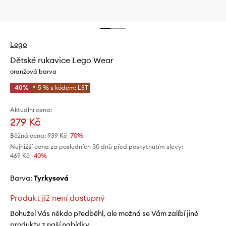
Lego
Dětské rukavice Lego Wear
oranžová barva
-40%
*-5 % s kódem: LST
Aktuální cena:
279 Kč
Běžná cena:
939 Kč
-70%
Nejnižší cena za posledních 30 dnů před poskytnutím slevy:
469 Kč
 -40%
Barva:
tyrkysová
Produkt již není dostupný
Bohužel Vás někdo předběhl, ale možná se Vám zalíbí jiné
produkty z naší nabídky.