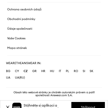
Ochrana osobních údajů
Obchodní podmínky
Údaje společnosti
Vaše Cookies
Mapa stránek
WEARETHEANSWEAR IN:
BG
CY
CZ
GR
HR
HU
IT
PL
RO
SI
SK
UA
UA(RU)
Obsah této webové stránky je chráněn autorským právem a patří
společnosti Answear.com S.A.
Stáhněte si aplikaci a
Stáhnout