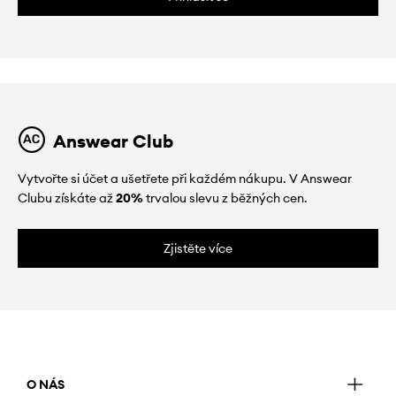
Answear Club
Vytvořte si účet a ušetřete při každém nákupu. V Answear
Clubu získáte až
20%
trvalou slevu z běžných cen.
Zjistěte více
O NÁS