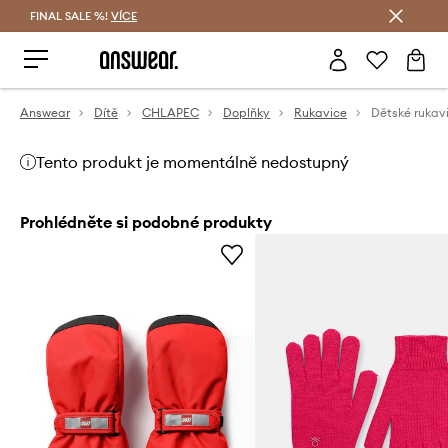
FINAL SALE %!
VÍCE
Ušetřete s Answear Club
Answear
Dítě
CHLAPEC
Doplňky
Rukavice
Dětské rukav
Tento produkt je momentálně nedostupný
Prohlédněte si podobné produkty