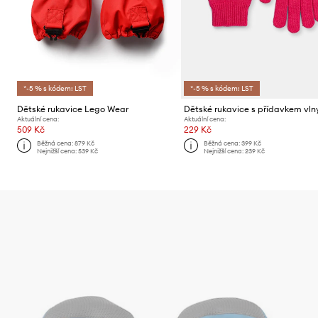
*-5 % s kódem: LST
*-5 % s kódem: LST
Dětské rukavice Lego Wear
Aktuální cena:
Aktuální cena:
509 Kč
229 Kč
Běžná cena:
879 Kč
Běžná cena:
399 Kč
Nejnižší cena:
539 Kč
Nejnižší cena:
239 Kč