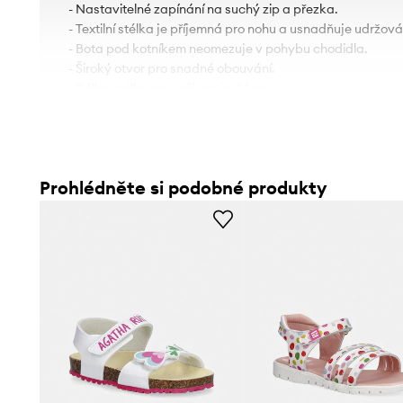
- Nastavitelné zapínání na suchý zip a přezka.
- Textilní stélka je příjemná pro nohu a usnadňuje udržován
- Bota pod kotníkem neomezuje v pohybu chodidla.
- Široký otvor pro snadné obouvání.
- Délka stélky pro velikost je: 14 cm.
- Rozměry pro velikost: 22.
Prohlédněte si podobné produkty