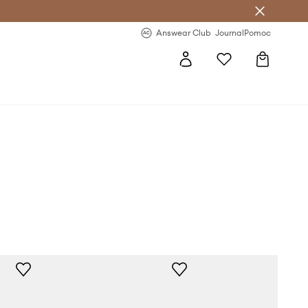
Answear Club
- 20 % na první objednávku
Answear Club
Journal
Pomoc