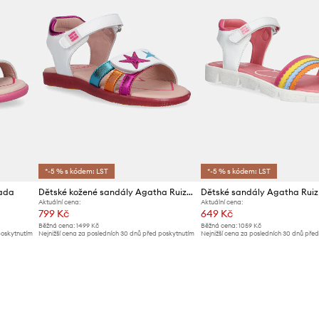
*-5 % s kódem: LST
*-5 % s kódem: LST
rada
Dětské kožené sandály Agatha Ruiz de la Prada
Aktuální cena:
Aktuální cena:
799 Kč
649 Kč
Běžná cena:
1499 Kč
Běžná cena:
1059 Kč
poskytnutím
Nejnižší cena za posledních 30 dnů před poskytnutím
Nejnižší cena za posledních 30 dnů pře
slevy:
849 Kč
slevy:
679 Kč