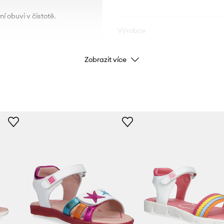
í obuvi v čistotě.
Výrobce
ID produktu
Zobrazit více