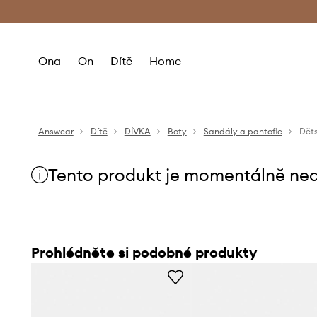
Premium Fashion Benefits
Doručení a vr
Ona
On
Dítě
Home
Answear
Dítě
DÍVKA
Boty
Sandály a pantofle
Děts
Tento produkt je momentálně ne
Prohlédněte si podobné produkty