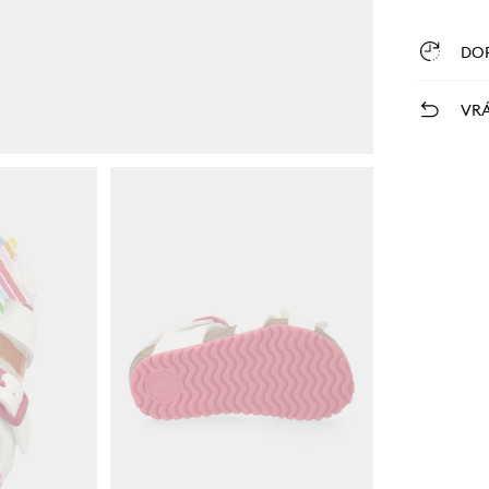
DO
VRÁ