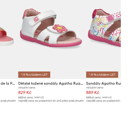
*-5 % s kódem: LST
*-5 % s kódem: LST
Dětské sandály Agatha Ruiz de la Prada
Dětské kožené sandály Agatha Ruiz de la Prada
Sandály Agatha Ruiz de la
Aktuální cena:
Aktuální cena:
829 Kč
889 Kč
Běžná cena:
1499 Kč
Běžná cena:
1499 Kč
d poskytnutím
Nejnižší cena za posledních 30 dnů před poskytnutím
Nejnižší cena za posledních 30 dnů př
slevy:
879 Kč
slevy:
949 Kč