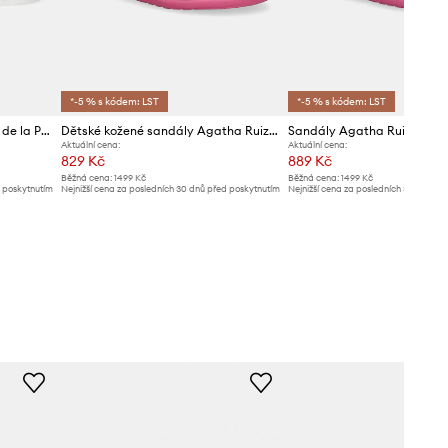
*-5 % s kódem: LST
*-5 % s kódem: LST
Dětské sandály Agatha Ruiz de la Prada
Dětské kožené sandály Agatha Ruiz de la Prada
Sandály Agatha Ruiz de la
Aktuální cena:
Aktuální cena:
829 Kč
889 Kč
Běžná cena:
1499 Kč
Běžná cena:
1499 Kč
d poskytnutím
Nejnižší cena za posledních 30 dnů před poskytnutím
Nejnižší cena za posledních 30 dnů př
slevy:
879 Kč
slevy:
949 Kč