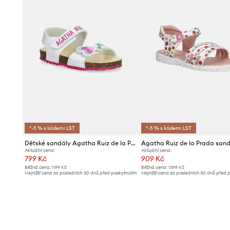
*-5 % s kódem: LST
*-5 % s kódem: LST
Dětské sandály Agatha Ruiz de la Prada
Aktuální cena:
Aktuální cena:
799 Kč
909 Kč
Běžná cena:
1199 Kč
Běžná cena:
1399 Kč
Nejnižší cena za posledních 30 dnů před poskytnutím
Nejnižší cena za posledních 30 dnů před 
slevy:
849 Kč
slevy:
999 Kč