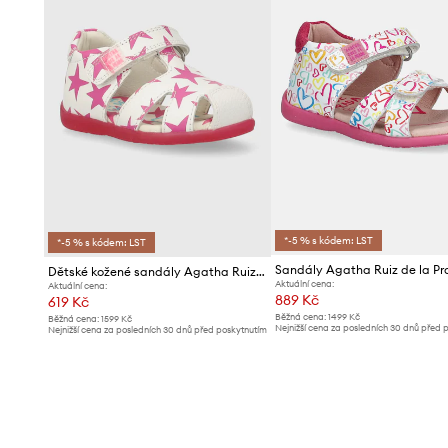
*-5 % s kódem: LST
*-5 % s kódem: LST
Sandály Agatha Ruiz de la P
Dětské kožené sandály Agatha Ruiz de la Prada
Aktuální cena:
Aktuální cena:
889 Kč
619 Kč
Běžná cena:
1499 Kč
Běžná cena:
1599 Kč
Nejnižší cena za posledních 30 dnů před 
Nejnižší cena za posledních 30 dnů před poskytnutím
slevy:
949 Kč
slevy:
649 Kč