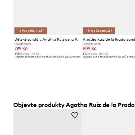
*-5 % s kódem: LST
*-5 % s kódem: LST
Dětské sandály Agatha Ruiz de la Prada
Aktuální cena:
Aktuální cena:
799 Kč
909 Kč
Běžná cena:
1199 Kč
Běžná cena:
1399 Kč
Nejnižší cena za posledních 30 dnů před poskytnutím
Nejnižší cena za posledních 30 dnů před 
slevy:
849 Kč
slevy:
999 Kč
Objevte produkty Agatha Ruiz de la Prada