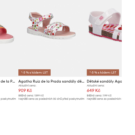
*-5 % s kódem: LST
*-5 % s kódem: LST
Dětské sandály Agatha Ruiz de la Prada
Agatha Ruiz de la Prada sandály dětské kožené
Aktuální cena:
Aktuální cena:
909 Kč
649 Kč
Běžná cena:
1399 Kč
Běžná cena:
1199 Kč
d poskytnutím
Nejnižší cena za posledních 30 dnů před poskytnutím
Nejnižší cena za posledních 30 dnů př
slevy:
999 Kč
slevy:
679 Kč