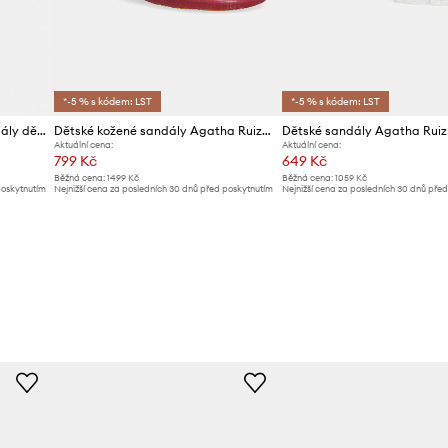
*-5 % s kódem: LST
*-5 % s kódem: LST
Agatha Ruiz de la Prada sandály dětské kožené
Dětské kožené sandály Agatha Ruiz de la Prada
Aktuální cena:
Aktuální cena:
799 Kč
649 Kč
Běžná cena:
1499 Kč
Běžná cena:
1059 Kč
poskytnutím
Nejnižší cena za posledních 30 dnů před poskytnutím
Nejnižší cena za posledních 30 dnů pře
slevy:
849 Kč
slevy:
679 Kč