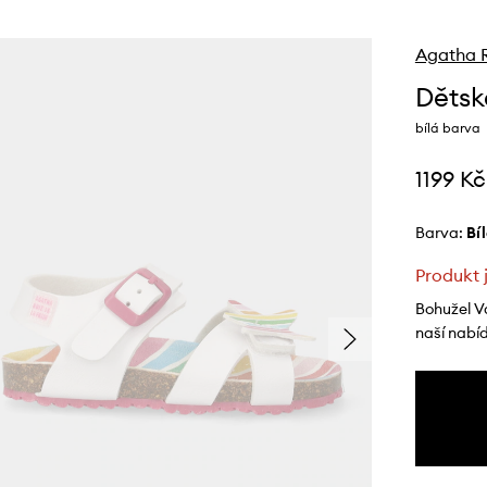
Agatha R
Dětsk
bílá barva
1199 Kč
Barva:
bí
Produkt 
Bohužel V
naší nabí