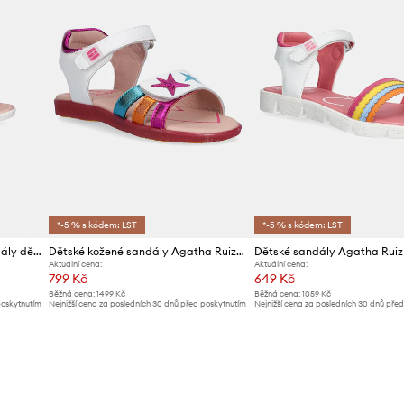
*-5 % s kódem: LST
*-5 % s kódem: LST
Agatha Ruiz de la Prada sandály dětské kožené
Dětské kožené sandály Agatha Ruiz de la Prada
Aktuální cena:
Aktuální cena:
799 Kč
649 Kč
Běžná cena:
1499 Kč
Běžná cena:
1059 Kč
poskytnutím
Nejnižší cena za posledních 30 dnů před poskytnutím
Nejnižší cena za posledních 30 dnů pře
slevy:
849 Kč
slevy:
679 Kč