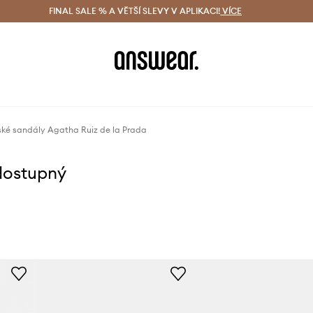
ácení zdarma (od 1800 Kč)
FINAL SALE % A VĚTŠÍ SLEVY V APLIKACI!
Doručení i do 24 h
VÍCE
Ušetřete s 
ké sandály Agatha Ruiz de la Prada
dostupný